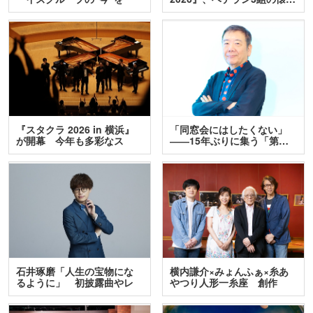
訊…
『スタクラ 2026 in 横浜』
「同窓会にはしたくない」
が開幕 今年も多彩なス
――15年ぶりに集う「第…
テ…
石井琢磨「人生の宝物にな
横内謙介×みょんふぁ×糸あ
るように」 初披露曲やレ
やつり人形一糸座 創作
ア…
人…