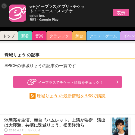
×
e＋(イープラス)アプリ - チケッ
ト・ニュース・スマチケ
表示
eplus inc.
無料 - Google Play
トップ
新着
音楽
クラシック
舞台
アニメ・ゲーム
イベン
珠城りょう の記事
SPICEの珠城りょうの記事の一覧です
イープラスでチケット情報をチェック！
珠城りょう の最新情報をRSSで購読
池岡亮介主演、舞台『ハムレット』上演が決定 演出
は大澤遊、共演に珠城りょう、松田洋治ら
2026.4.17 ｜ SPICER