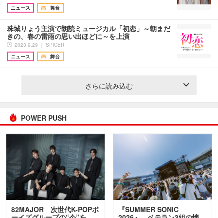
ニュース
舞台
珠城りょう主演で朗読ミュージカル「初恋」～朝まだ
きの、春の雷雨の思い出ほどに～を上演
2023.9.29 ｜ SPICER
ニュース
舞台
さらに読み込む
POWER PUSH
82MAJOR 次世代K-POPボ
『SUMMER SONIC
ーイズグループの“今”を
2026』、ベテラン3組の懐…