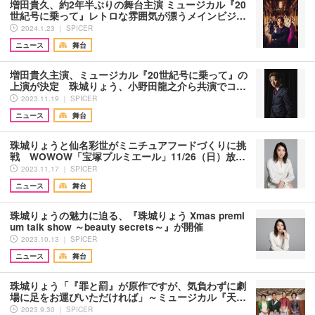
増田貴久、約2年半ぶりの舞台主演 ミュージカル『20
世紀号に乗って』レトロな雰囲気が漂うメインビジ…
2024.1.23 ｜ SPICER
ニュース
舞台
増田貴久主演、ミュージカル『20世紀号に乗って』の
上演が決定 珠城りょう、小野田龍之介ら共演でコ…
2023.11.19 ｜ SPICER
ニュース
舞台
珠城りょうと仙名彩世がミニチュアフードづくりに挑
戦 WOWOW「宝塚プルミエール」11/26（日）放…
2023.11.17 ｜ SPICER
ニュース
舞台
珠城りょうの魅力に迫る、『珠城りょう Xmas premi
um talk show ～beauty secrets～』が開催
2023.10.13 ｜ SPICER
ニュース
舞台
珠城りょう「『罪と罰』が原作ですが、気負わずに劇
場に足をお運びいただければ」～ミュージカル『天…
2023.9.30 ｜ SPICER