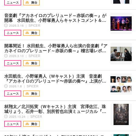
ニュース
舞台
音楽劇『アカネイロのプレリュード～赤坂の奏～』が
開幕 水田航生、小野塚勇人らキャストコメント＆…
2026.3.16 ｜ SPICER
ニュース
舞台
開幕間近！ 水田航生、小野塚勇人ら出演の音楽劇『ア
カネイロのプレリュード～赤坂の奏～』稽古場レポ…
2026.3.10 ｜ SPICER
ニュース
舞台
水田航生、小野塚勇人（Wキャスト）主演 ⾳楽劇
『アカネイロのプレリュード〜⾚坂の奏〜』上演が…
2026.1.8 ｜ SPICER
ニュース
舞台
林翔太／北川拓実（Wキャスト）主演 宮澤佐江、珠
城りょう、石井一彰、別所哲也出演ミュージカル『…
2025.10.24 ｜ SPICER
ニュース
舞台