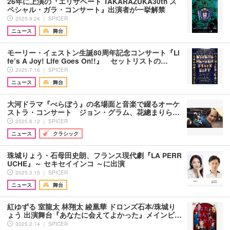
26年に上演の『エリザベート TAKARAZUKA30th ス
ペシャル・ガラ・コンサート』出演者が一挙解禁
2025.9.24 ｜ SPICER
ニュース
舞台
モーリー・イェストン生誕80周年記念コンサート『Li
fe’s A Joy! Life Goes On!!』 セットリストの…
2025.7.16 ｜ SPICER
ニュース
舞台
大河ドラマ『べらぼう』の名場面と音楽で綴るオーケ
ストラ・コンサート ジョン・グラム、花總まりら…
2025.6.12 ｜ SPICER
ニュース
クラシック
珠城りょう・石母田史朗、フランス現代劇『LA PERR
UCHE』～ セキセイインコ ～に出演
2025.3.15 ｜ SPICER
ニュース
舞台
紅ゆずる 室龍太 林翔太 綾凰華 ドロンズ石本/珠城り
ょう 出演舞台『あなたに会えてよかった』メインビ…
2025.2.14 ｜ SPICER