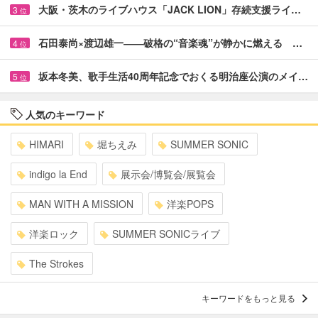
大阪・茨木のライブハウス「JACK LION」存続支援ライ…
3
位
石田泰尚×渡辺雄一――破格の“音楽魂”が静かに燃える …
4
位
坂本冬美、歌手生活40周年記念でおくる明治座公演のメイ…
5
位
人気のキーワード
HIMARI
堀ちえみ
SUMMER SONIC
indigo la End
展示会/博覧会/展覧会
MAN WITH A MISSION
洋楽POPS
洋楽ロック
SUMMER SONICライブ
The Strokes
キーワードをもっと見る