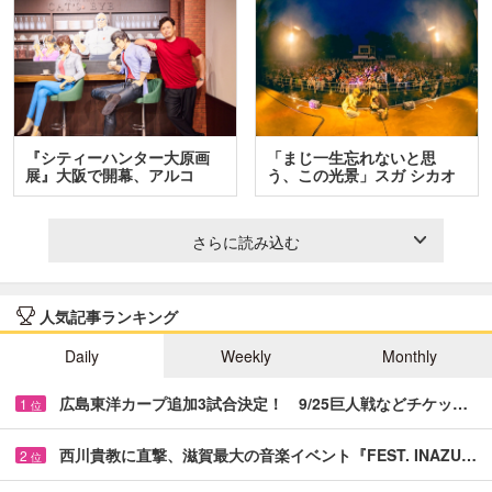
『シティーハンター大原画
「まじ一生忘れないと思
展』大阪で開幕、アルコ
う、この光景」スガ シカオ
＆…
と…
さらに読み込む
人気記事ランキング
Daily
Weekly
Monthly
広島東洋カープ追加3試合決定！ 9/25巨人戦などチケッ…
1
位
西川貴教に直撃、滋賀最大の音楽イベント『FEST. INAZU…
2
位