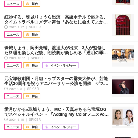
ニュース
舞台
紅ゆずる、珠城りょうら出演 高級ホテルで起きる、
タイムトラベルコメディ舞台『あなたに会えてよか…
2025.1.17 ｜ SPICER
ニュース
舞台
珠城りょう、岡田亮輔、渡辺大が出演 3人が監修し
た料理を楽しんだ後、朗読劇が楽しめる『透明の季…
2024.10.11 ｜ SPICER
ニュース
舞台
イベント/レジャー
元宝塚歌劇団・月組トップスターの霧矢大夢が、芸能
生活30周年を祝うアニバーサリー公演を開催 ゲス…
2024.9.5 ｜ SPICER
ニュース
舞台
愛月ひかる×珠城りょう、MC・天真みちるら宝塚OG
でスペシャルイベント 『Adding My ColorフェスVo…
2024.5.15 ｜ SPICER
ニュース
舞台
イベント/レジャー