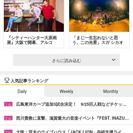
『シティーハンター大原画
「まじ一生忘れないと思
展』大阪で開幕、アルコ
う、この光景」スガ シカオ
＆…
と…
さらに読み込む
人気記事ランキング
Daily
Weekly
Monthly
広島東洋カープ追加3試合決定！ 9/25巨人戦などチケッ…
1
位
西川貴教に直撃、滋賀最大の音楽イベント『FEST. INAZU…
2
位
大阪・茨木のライブハウス「JACK LION」存続支援ライ…
3
位