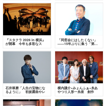
『スタクラ 2026 in 横浜』
「同窓会にはしたくない」
が開幕 今年も多彩なス
――15年ぶりに集う「第…
テ…
石井琢磨「人生の宝物にな
横内謙介×みょんふぁ×糸あ
るように」 初披露曲やレ
やつり人形一糸座 創作
ア…
人…