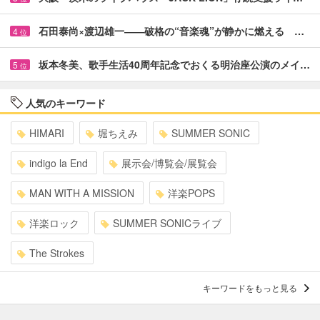
石田泰尚×渡辺雄一――破格の“音楽魂”が静かに燃える …
4
位
坂本冬美、歌手生活40周年記念でおくる明治座公演のメイ…
5
位
人気のキーワード
HIMARI
堀ちえみ
SUMMER SONIC
indigo la End
展示会/博覧会/展覧会
MAN WITH A MISSION
洋楽POPS
洋楽ロック
SUMMER SONICライブ
The Strokes
キーワードをもっと見る