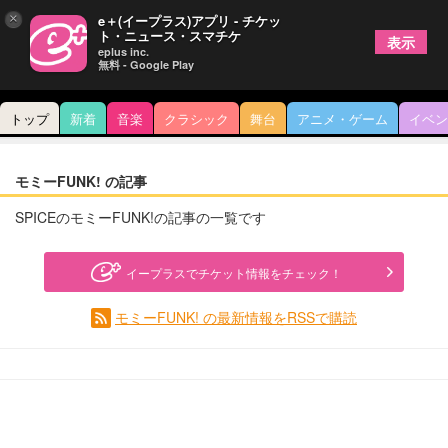
×
e＋(イープラス)アプリ - チケッ
ト・ニュース・スマチケ
表示
eplus inc.
無料 - Google Play
トップ
新着
音楽
クラシック
舞台
アニメ・ゲーム
イベン
モミーFUNK! の記事
SPICEのモミーFUNK!の記事の一覧です
イープラスでチケット情報をチェック！
モミーFUNK! の最新情報をRSSで購読