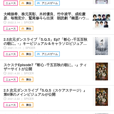
ニュース
舞台
アニメ/ゲーム
大崎捺希、株元英彰、木村優良、竹中凌平、成松慶
彦、毎熊宏介、鷲尾修斗ら出演 朗読劇『幽霊ハウ…
2022.3.14 ｜ SPICER
ニュース
舞台
2.5次元ダンスライブ「S.Q.S」Ep7「斬心 -千五百秋
の朝に。-」キービジュアル＆キャラソロビジュア…
2021.11.11 ｜ SPICER
ニュース
舞台
アニメ/ゲーム
スケステEpisode7『斬心 -千五百秋の朝に。-』ティ
ザーサイトが公開
2021.4.30 ｜ SPICER
ニュース
舞台
2.5 次元ダンスライブ『S.Q.S（スケアステージ）』
第6弾のメインビジュアルが公開
2021.2.22 ｜ SPICER
ニュース
舞台