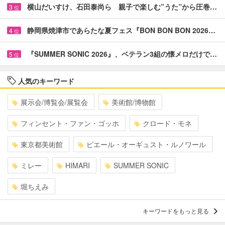
横山だいすけ、石田泰尚ら 親子で楽しむ”うた”から圧巻…
3
位
静岡県焼津市であらたな夏フェス『BON BON BON 2026…
4
位
『SUMMER SONIC 2026』、ベテラン3組の懐メロだけで…
5
位
人気のキーワード
展示会/博覧会/展覧会
美術館/博物館
フィンセント・ファン・ゴッホ
クロード・モネ
東京都美術館
ピエール・オーギュスト・ルノワール
ミレー
HIMARI
SUMMER SONIC
堀ちえみ
キーワードをもっと見る