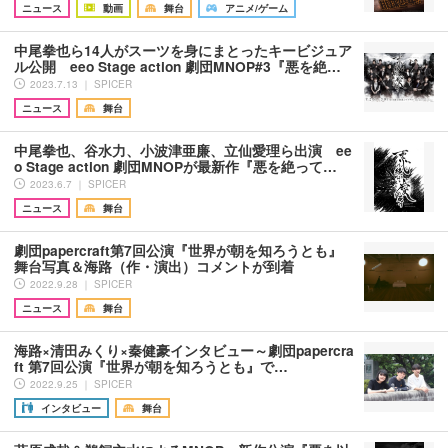
ニュース
動画
舞台
アニメ/ゲーム
中尾拳也ら14人がスーツを身にまとったキービジュア
ル公開 eeo Stage action 劇団MNOP#3『悪を絶…
2023.7.13 ｜ SPICER
ニュース
舞台
中尾拳也、谷水力、小波津亜廉、立仙愛理ら出演 ee
o Stage action 劇団MNOPが最新作『悪を絶って…
2023.6.7 ｜ SPICER
ニュース
舞台
劇団papercraft第7回公演『世界が朝を知ろうとも』
舞台写真＆海路（作・演出）コメントが到着
2022.9.28 ｜ SPICER
ニュース
舞台
海路×清田みくり×秦健豪インタビュー～劇団papercra
ft 第7回公演『世界が朝を知ろうとも』で…
2022.9.25 ｜ SPICER
インタビュー
舞台