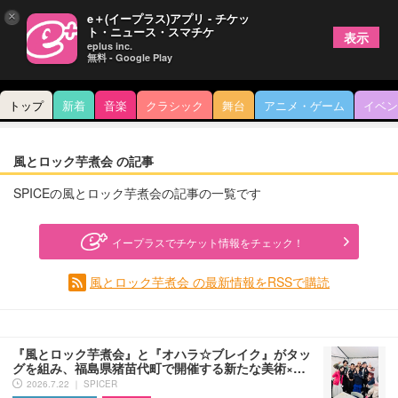
×
e＋(イープラス)アプリ - チケッ
ト・ニュース・スマチケ
表示
eplus inc.
無料 - Google Play
トップ
新着
音楽
クラシック
舞台
アニメ・ゲーム
イベン
風とロック芋煮会 の記事
SPICEの風とロック芋煮会の記事の一覧です
イープラスでチケット情報をチェック！
風とロック芋煮会 の最新情報をRSSで購読
『風とロック芋煮会』と『オハラ☆ブレイク』がタッ
グを組み、福島県猪苗代町で開催する新たな美術×…
2026.7.22 ｜ SPICER