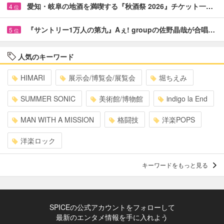
愛知・岐阜の地酒を満喫する『秋酒祭 2026』チケット一…
4
位
『サントリー1万人の第九』Aぇ! groupの佐野晶哉が合唱…
5
位
人気のキーワード
HIMARI
展示会/博覧会/展覧会
堀ちえみ
SUMMER SONIC
美術館/博物館
indigo la End
MAN WITH A MISSION
格闘技
洋楽POPS
洋楽ロック
キーワードをもっと見る
SPICEの公式アカウントをフォローして
最新のエンタメ情報を手に入れよう