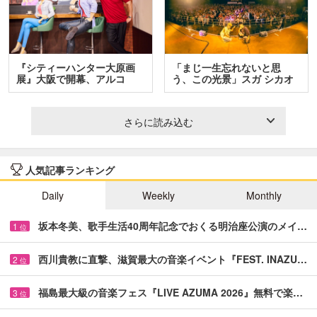
『シティーハンター大原画
「まじ一生忘れないと思
展』大阪で開幕、アルコ
う、この光景」スガ シカオ
＆…
と…
さらに読み込む
人気記事ランキング
Daily
Weekly
Monthly
坂本冬美、歌手生活40周年記念でおくる明治座公演のメイ…
1
位
西川貴教に直撃、滋賀最大の音楽イベント『FEST. INAZU…
2
位
福島最大級の音楽フェス『LIVE AZUMA 2026』無料で楽…
3
位