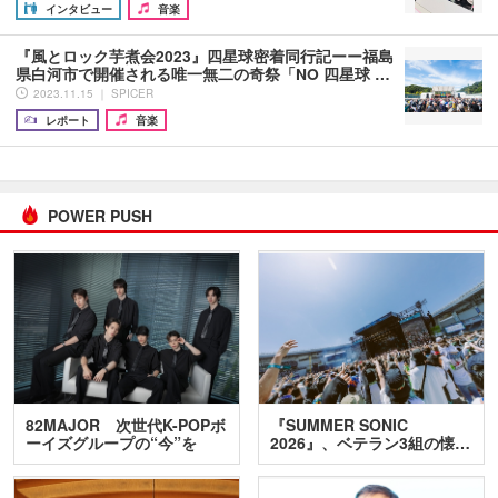
インタビュー
音楽
『風とロック芋煮会2023』四星球密着同行記ーー福島
県白河市で開催される唯一無二の奇祭「NO 四星球 …
2023.11.15 ｜ SPICER
レポート
音楽
POWER PUSH
82MAJOR 次世代K-POPボ
『SUMMER SONIC
ーイズグループの“今”を
2026』、ベテラン3組の懐…
訊…