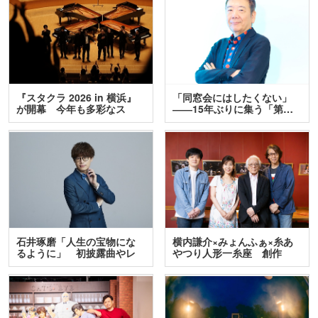
『スタクラ 2026 in 横浜』
「同窓会にはしたくない」
が開幕 今年も多彩なス
――15年ぶりに集う「第…
テ…
石井琢磨「人生の宝物にな
横内謙介×みょんふぁ×糸あ
るように」 初披露曲やレ
やつり人形一糸座 創作
ア…
人…