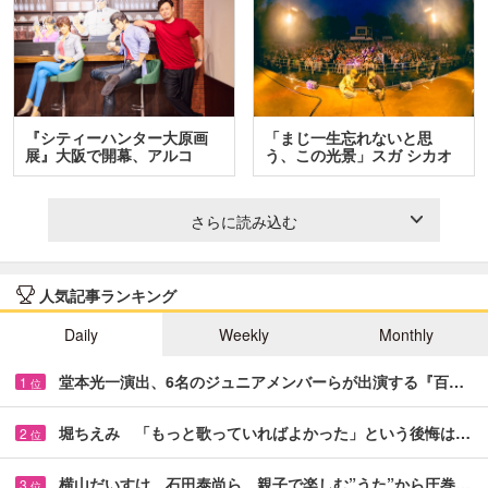
『シティーハンター大原画
「まじ一生忘れないと思
展』大阪で開幕、アルコ
う、この光景」スガ シカオ
＆…
と…
さらに読み込む
人気記事ランキング
Daily
Weekly
Monthly
堂本光一演出、6名のジュニアメンバーらが出演する『百…
1
位
堀ちえみ 「もっと歌っていればよかった」という後悔は…
2
位
横山だいすけ、石田泰尚ら 親子で楽しむ”うた”から圧巻…
3
位