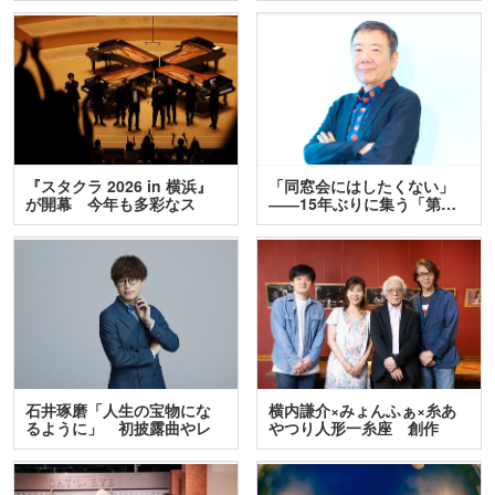
『スタクラ 2026 in 横浜』
「同窓会にはしたくない」
が開幕 今年も多彩なス
――15年ぶりに集う「第…
テ…
石井琢磨「人生の宝物にな
横内謙介×みょんふぁ×糸あ
るように」 初披露曲やレ
やつり人形一糸座 創作
ア…
人…