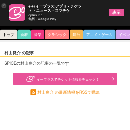
×
e＋(イープラス)アプリ - チケッ
ト・ニュース・スマチケ
表示
eplus inc.
無料 - Google Play
トップ
新着
音楽
クラシック
舞台
アニメ・ゲーム
イベン
村山良介 の記事
SPICEの村山良介の記事の一覧です
イープラスでチケット情報をチェック！
村山良介 の最新情報をRSSで購読