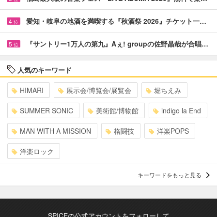
愛知・岐阜の地酒を満喫する『秋酒祭 2026』チケット一…
4
位
『サントリー1万人の第九』Aぇ! groupの佐野晶哉が合唱…
5
位
人気のキーワード
HIMARI
展示会/博覧会/展覧会
堀ちえみ
SUMMER SONIC
美術館/博物館
indigo la End
MAN WITH A MISSION
格闘技
洋楽POPS
洋楽ロック
キーワードをもっと見る
SPICEの公式アカウントをフォローして