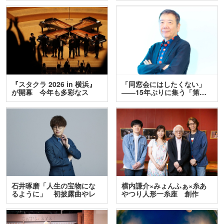
『スタクラ 2026 in 横浜』
「同窓会にはしたくない」
が開幕 今年も多彩なス
――15年ぶりに集う「第…
テ…
石井琢磨「人生の宝物にな
横内謙介×みょんふぁ×糸あ
るように」 初披露曲やレ
やつり人形一糸座 創作
ア…
人…