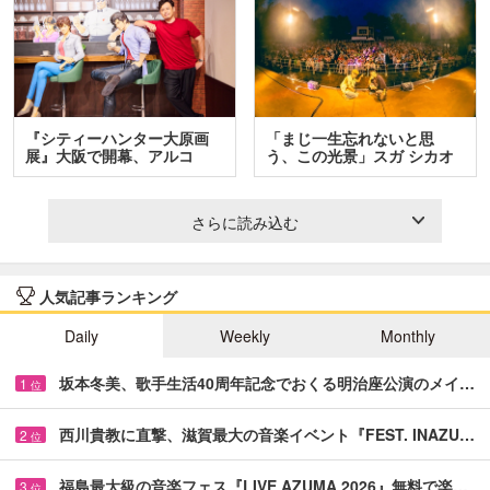
『シティーハンター大原画
「まじ一生忘れないと思
展』大阪で開幕、アルコ
う、この光景」スガ シカオ
＆…
と…
さらに読み込む
人気記事ランキング
Daily
Weekly
Monthly
坂本冬美、歌手生活40周年記念でおくる明治座公演のメイ…
1
位
西川貴教に直撃、滋賀最大の音楽イベント『FEST. INAZU…
2
位
福島最大級の音楽フェス『LIVE AZUMA 2026』無料で楽…
3
位