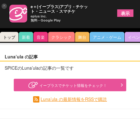
×
e＋(イープラス)アプリ - チケッ
ト・ニュース・スマチケ
表示
eplus inc.
無料 - Google Play
トップ
新着
音楽
クラシック
舞台
アニメ・ゲーム
イベン
Luna’ula の記事
SPICEのLuna’ulaの記事の一覧です
イープラスでチケット情報をチェック！
Luna’ula の最新情報をRSSで購読