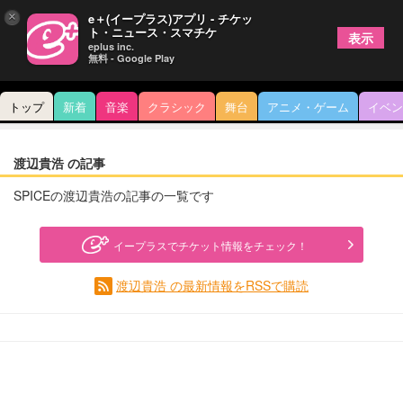
×
e＋(イープラス)アプリ - チケッ
ト・ニュース・スマチケ
表示
eplus inc.
無料 - Google Play
トップ
新着
音楽
クラシック
舞台
アニメ・ゲーム
イベン
渡辺貴浩 の記事
SPICEの渡辺貴浩の記事の一覧です
イープラスでチケット情報をチェック！
渡辺貴浩 の最新情報をRSSで購読