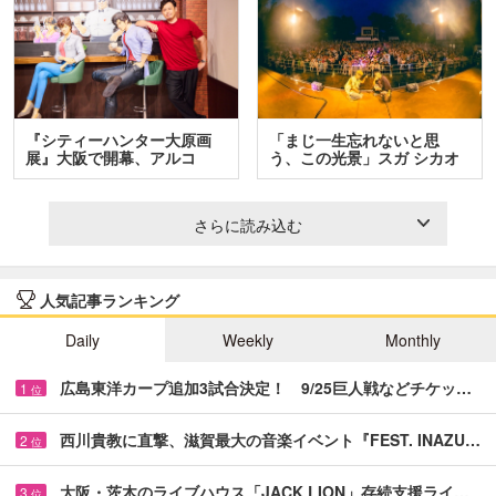
『シティーハンター大原画
「まじ一生忘れないと思
展』大阪で開幕、アルコ
う、この光景」スガ シカオ
＆…
と…
さらに読み込む
人気記事ランキング
Daily
Weekly
Monthly
広島東洋カープ追加3試合決定！ 9/25巨人戦などチケッ…
1
位
西川貴教に直撃、滋賀最大の音楽イベント『FEST. INAZU…
2
位
大阪・茨木のライブハウス「JACK LION」存続支援ライ…
3
位