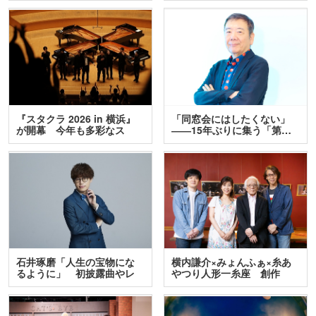
『スタクラ 2026 in 横浜』
「同窓会にはしたくない」
が開幕 今年も多彩なス
――15年ぶりに集う「第…
テ…
石井琢磨「人生の宝物にな
横内謙介×みょんふぁ×糸あ
るように」 初披露曲やレ
やつり人形一糸座 創作
ア…
人…