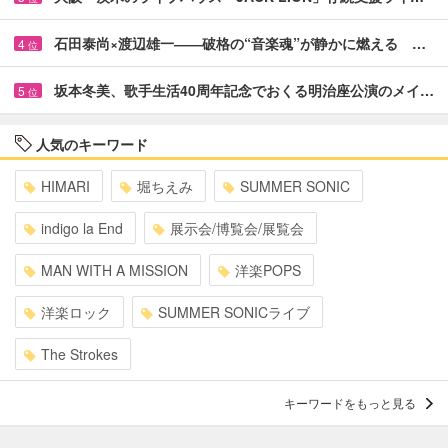
石田泰尚×渡辺雄一――破格の“音楽魂”が静かに燃える …
4
位
坂本冬美、歌手生活40周年記念でおくる明治座公演のメイ…
5
位
人気のキーワード
HIMARI
堀ちえみ
SUMMER SONIC
indigo la End
展示会/博覧会/展覧会
MAN WITH A MISSION
洋楽POPS
洋楽ロック
SUMMER SONICライブ
The Strokes
キーワードをもっと見る