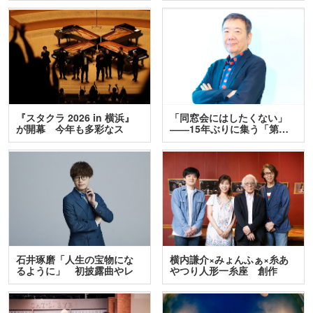
『スタクラ 2026 in 横浜』
「同窓会にはしたくない」
が開幕 今年も多彩なス
――15年ぶりに集う「第…
テ…
石井琢磨「人生の宝物にな
横内謙介×みょんふぁ×糸あ
るように」 初披露曲やレ
やつり人形一糸座 創作
ア…
人…