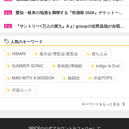
愛知・岐阜の地酒を満喫する『秋酒祭 2026』チケット一…
4
位
『サントリー1万人の第九』Aぇ! groupの佐野晶哉が合唱…
5
位
人気のキーワード
HIMARI
展示会/博覧会/展覧会
堀ちえみ
SUMMER SONIC
美術館/博物館
indigo la End
MAN WITH A MISSION
格闘技
洋楽POPS
洋楽ロック
キーワードをもっと見る
SPICEの公式アカウントをフォローして