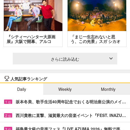
『シティーハンター大原画
「まじ一生忘れないと思
展』大阪で開幕、アルコ
う、この光景」スガ シカオ
＆…
と…
さらに読み込む
人気記事ランキング
Daily
Weekly
Monthly
坂本冬美、歌手生活40周年記念でおくる明治座公演のメイ…
1
位
西川貴教に直撃、滋賀最大の音楽イベント『FEST. INAZU…
2
位
福島最大級の音楽フェス『LIVE AZUMA 2026』無料で楽…
3
位