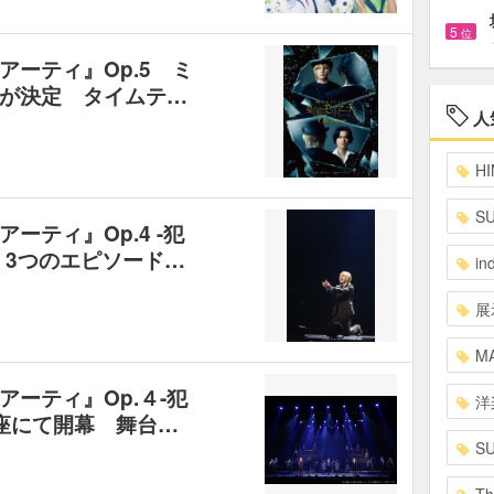
5
位
ーティ』Op.5 ミ
が決定 タイムテ…
人
HI
S
ーティ』Op.4 -犯
 3つのエピソード…
in
展
MA
ーティ』Op.４-犯
洋
伎座にて開幕 舞台…
S