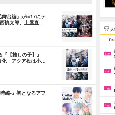
舞台編』が5/17にテ
西慎太郎、土屋直…
人
Dai
る『【推しの子】』
1
位
舞台化 アクア役は小…
2
位
3
位
 -柳愛時編-』初となるアフ
4
位