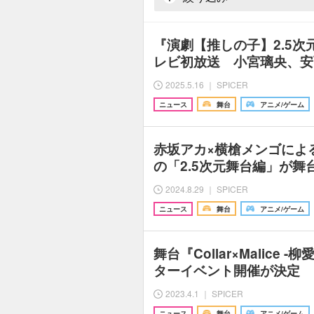
『演劇【推しの子】2.5次元
レビ初放送 小宮璃央、安
2025.5.16 ｜ SPICER
ニュース
舞台
アニメ/ゲーム
赤坂アカ×横槍メンゴによ
の「2.5次元舞台編」が
2024.8.29 ｜ SPICER
ニュース
舞台
アニメ/ゲーム
舞台『Collar×Malice
ターイベント開催が決定
2023.4.1 ｜ SPICER
ニュース
舞台
アニメ/ゲーム