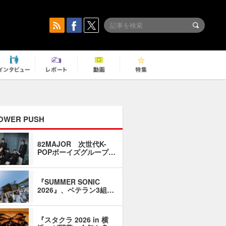
OWER PUSH
82MAJOR 次世代K-
「同窓会に
POPボーイズグループ…
い」――1
『SUMMER SONIC
石井琢磨「
2026』、ベテラン3組…
なるように
『スタクラ 2026 in 横
横内謙介×