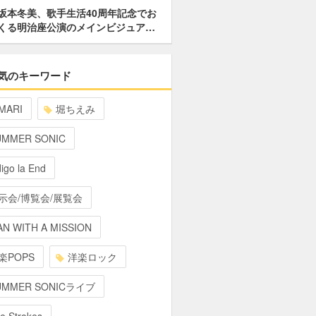
坂本冬美、歌手生活40周年記念でお
くる明治座公演のメインビジュア…
気のキーワード
MARI
堀ちえみ
UMMER SONIC
digo la End
示会/博覧会/展覧会
N WITH A MISSION
楽POPS
洋楽ロック
UMMER SONICライブ