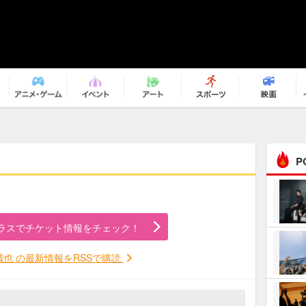
P
まるで原作の世界から飛
び出してきたよう！ 圧…
ラスでチケット情報をチェック！
ｅｐｌｕｓ ｗｅｅｋｅ
ｎｄ ｃｌｕｂ
誠也 の最新情報をRSSで購読
ＲｅｏＮａ“ピルグリム”