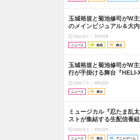
玉城裕規と菊池修司がW主演
のメインビジュアル＆大内
2020.8.7 ｜ SPICER
ニュース
動画
舞台
玉城裕規と菊池修司がW主
行が手掛ける舞台『HELI
2020.7.3 ｜ SPICER
ニュース
舞台
ミュージカル『忍たま乱太郎
ストが集結する生配信番組
2020.6.3 ｜ SPICER
ニュース
舞台
アニメ/ゲーム