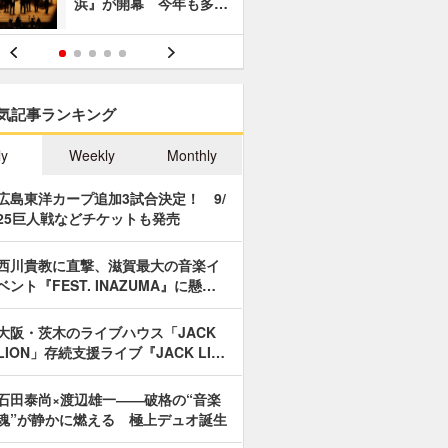
浜』が開幕 今年も多…
あやつり人
気記事ランキング
ly
Weekly
Monthly
広島東洋カープ追加3試合決定！ 9/
25巨人戦などチケットも発売
西川貴教に直撃、滋賀最大の音楽イ
ベント『FEST. INAZUMA』に懸…
大阪・茨木のライブハウス「JACK
LION」存続支援ライブ『JACK LI…
石田泰尚×渡辺雄一――破格の“音楽
魂”が静かに燃える 極上デュオ誕生