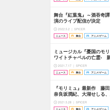
舞台『紅葉鬼』～酒吞奇譚
演のライブ配信が決定
2022.5.2 ｜ SPICER
ニュース
舞台
アニメ/ゲーム
ミュージカル『憂国のモリア
ワイトチャペルの亡霊- 
2021.7.17 ｜ SPICER
ニュース
舞台
アニメ/ゲーム
『モリミュ』最新作 藤田
奈良坂潤紀、大湖せしる、
2021.5.28 ｜ SPICER
ニュース
舞台
アニメ/ゲーム