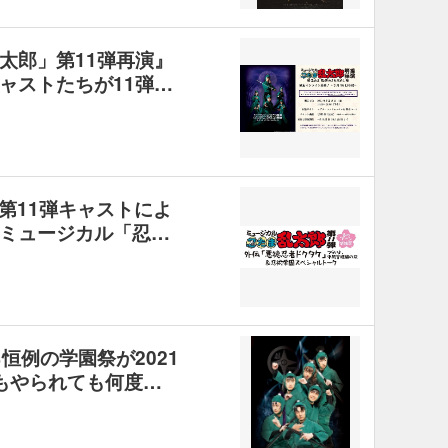
太郎」第11弾再演』
ャストたちが11弾…
第11弾キャストによ
ミュージカル「忍…
恒例の学園祭が2021
もやられても何度…