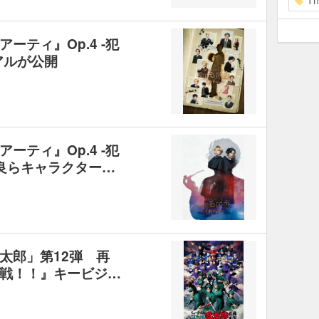
Th
ーティ』Op.4 -犯
アルが公開
ーティ』Op.4 -犯
野良らキャラクター…
太郎」第12弾 再
戦！！』キービジ…