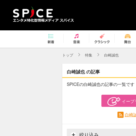
トップ
特集
白崎誠也
白崎誠也 の記事
SPICEの白崎誠也の記事の一覧です
イープ
白崎
絞り込み