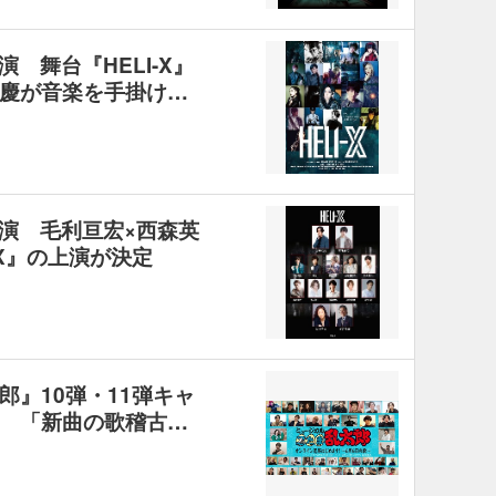
 舞台『HELI-X』
慶が音楽を手掛け…
演 毛利亘宏×西森英
-X』の上演が決定
』10弾・11弾キャ
 「新曲の歌稽古…