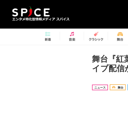
舞台『紅
イブ配信
ニュース
舞台