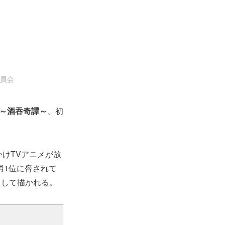
委員会
～酒吞奇譚～
、初
かけTVアニメが放
男1位に脅されて
として描かれる。