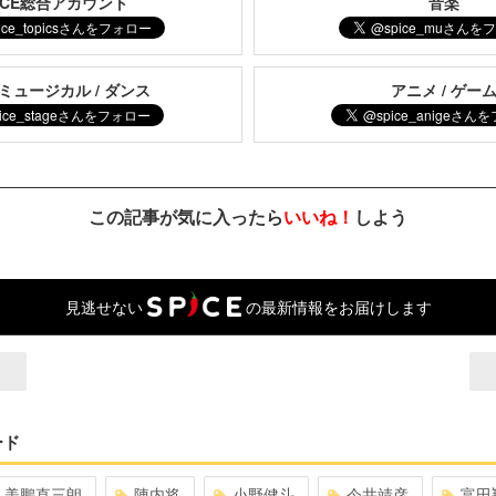
PICE総合アカウント
音楽
 ミュージカル / ダンス
アニメ / ゲー
この記事が気に入ったら
いいね！
しよう
見逃せない
の最新情報をお届けします
ード
美鵬直三朗
陳内将
小野健斗
今井靖彦
富田