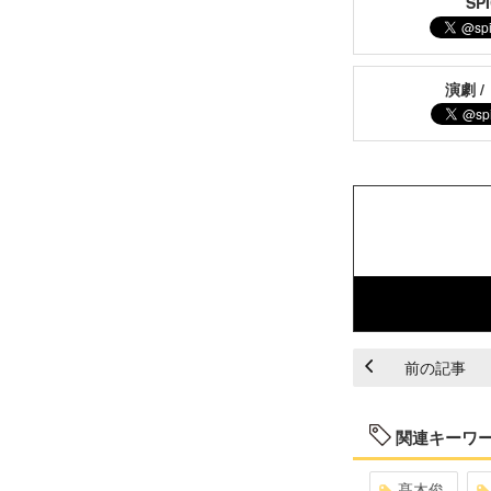
S
演劇 /
前の記事
関連キーワ
髙木俊