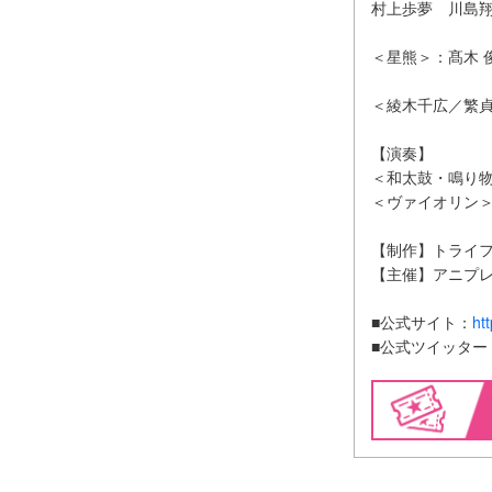
村上歩夢 川島
＜星熊＞：髙木 
＜綾木千広／繁
【演奏】
＜和太鼓・鳴り
＜ヴァイオリン
【制作】トライ
【主催】アニプ
■公式サイト：
ht
■公式ツイッター @ 