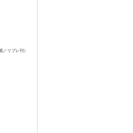
載／リブレ刊）
多