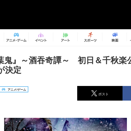
葉鬼』～酒吞奇譚～ 初日＆千秋楽
が決定
アニメ/ゲーム
ポスト