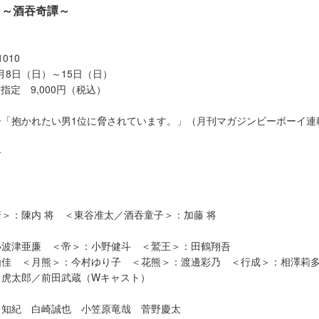
』～酒吞奇譚～
010
5月8日（日）～15日（日）
指定 9,000円（税込）
子「抱かれたい男1位に脅されています。」（月刊マガジンビーボーイ連
吾
＞：陳内 将 ＜東谷准太／酒吞童子＞：加藤 将
小波津亜廉 ＜帝＞：小野健斗 ＜鷲王＞：田鶴翔吾
由佳 ＜月熊＞：今村ゆり子 ＜花熊＞：渡邊彩乃 ＜行成＞：相澤莉
田虎太郎／前田武蔵（Wキャスト）
田知紀 白崎誠也 小笠原竜哉 菅野慶太