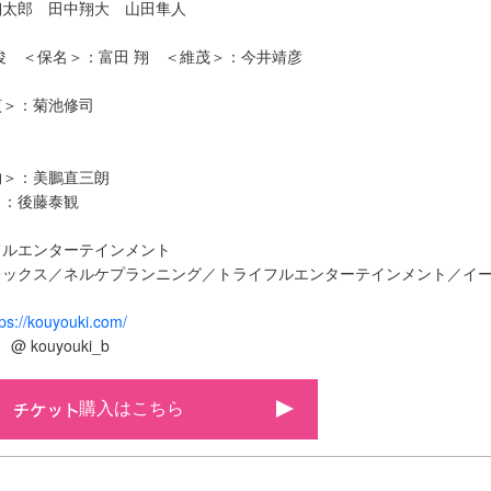
翔太郎 田中翔大 山田隼人
俊 ＜保名＞：富田 翔 ＜維茂＞：今井靖彦
貞＞：菊池修司
物＞：美鵬直三朗
＞：後藤泰観
フルエンターテインメント
レックス／ネルケプランニング／トライフルエンターテインメント／イ
tps://kouyouki.com/
kouyouki_b
購入はこちら