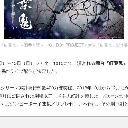
『紅葉鬼』～酒吞奇譚～ （C）DO1 PROJECT／舞台「紅葉鬼」製作
（日）～15日（日）シアター1010にて上演される
舞台『紅葉鬼』
公演のライブ配信が決定した。
シリーズ累計発行部数400万部突破、2018年10月から12月に
年10月に公開された劇場版アニメも大好評を博した「抱かれたい
刊マガジンビーボーイ連載／リブレ刊）。本作は、その劇中劇