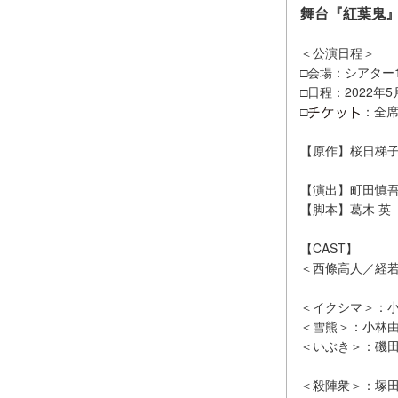
舞台『紅葉鬼
＜公演日程＞
□会場：シアター1
□日程：2022年
□
：全席
【原作】桜日梯
【演出】町田慎
【脚本】葛木 英
【CAST】
＜西條高人／経若
＜イクシマ＞：
＜雪熊＞：小林
＜いぶき＞：磯
＜殺陣衆＞：塚