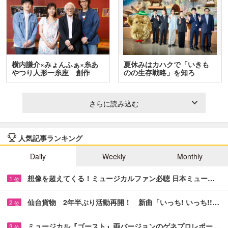
横内謙介×みょんふぁ×糸あ
夏休みはカハクで「いきも
やつり人形一糸座 創作
のの生存戦略」を知ろ
人…
う！ …
さらに読み込む
人気記事ランキング
Daily
Weekly
Monthly
想像を超えてくる！ミュージカルファン必聴 日本ミュー…
1
位
仙台貨物 2年半ぶり活動再開！ 新曲「いっち! いっち!!…
2
位
ミュージカル『ゴースト』両バージョンのゲネプロレポー…
3
位