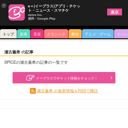
×
e＋(イープラス)アプリ - チケッ
ト・ニュース・スマチケ
表示
eplus inc.
無料 - Google Play
トップ
新着
音楽
クラシック
舞台
アニメ・ゲーム
イベン
瀬古薫希 の記事
SPICEの瀬古薫希の記事の一覧です
イープラスでチケット情報をチェック！
瀬古薫希 の最新情報をRSSで購読