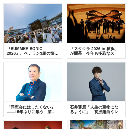
『SUMMER SONIC
『スタクラ 2026 in 横浜』
2026』、ベテラン3組の懐…
が開幕 今年も多彩なス
テ…
「同窓会にはしたくない」
石井琢磨「人生の宝物にな
――15年ぶりに集う「第…
るように」 初披露曲やレ
ア…