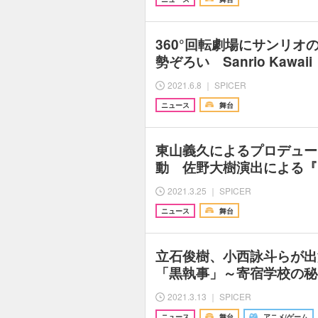
360°回転劇場にサンリオ
勢ぞろい Sanrio Kawa
2021.6.8 ｜ SPICER
ニュース
舞台
東山義久によるプロデュー
動 佐野大樹演出による『
2021.3.25 ｜ SPICER
ニュース
舞台
立石俊樹、小西詠斗らが出
「黒執事」～寄宿学校の秘
2021.3.13 ｜ SPICER
ニュース
舞台
アニメ/ゲーム