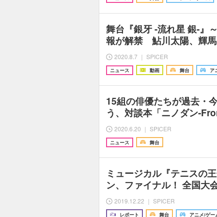
舞台『銀牙 -流れ星 銀-
報が解禁 鮎川太陽、輝馬
2020.8.7 ｜ SPICER
ニュース
動画
舞台
ア
15組の俳優たちが過去・
う、対談本「ニノダン-From 
2020.6.20 ｜ SPICER
ニュース
舞台
ミュージカル『テニスの王
ン、ファイナル！ 全国大会 
2019.12.22 ｜ SPICER
レポート
舞台
アニメ/ゲー