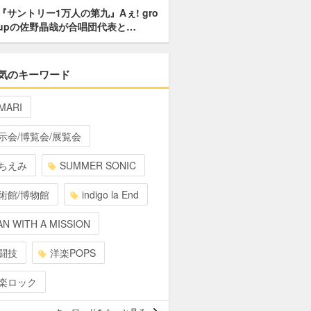
『サントリー1万人の第九』Aぇ! gro
upの佐野晶哉が合唱団代表と…
気のキーワード
MARI
示会/博覧会/展覧会
ちえみ
SUMMER SONIC
術館/博物館
indigo la End
N WITH A MISSION
闘技
洋楽POPS
楽ロック