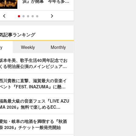
浜』が開幕 今年も多…
あやつり人
気記事ランキング
ly
Weekly
Monthly
坂本冬美、歌手生活40周年記念でお
くる明治座公演のメインビジュア…
西川貴教に直撃、滋賀最大の音楽イ
ベント『FEST. INAZUMA』に懸…
福島最大級の音楽フェス『LIVE AZU
MA 2026』無料で楽しめるEC…
愛知・岐阜の地酒を満喫する『秋酒
祭 2026』チケット一般発売開始