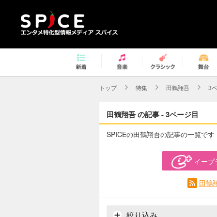
トップ
特集
田鶴翔吾
3
田鶴翔吾 の記事 - 3ページ目
SPICEの田鶴翔吾の記事の一覧です
イープ
田鶴
絞り込み