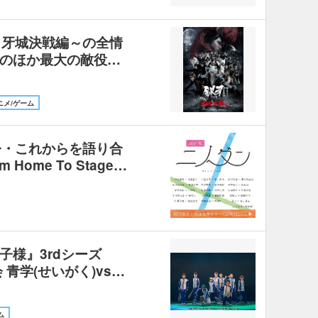
』～牙城決戦編～の全情
のほか最大の敵役…
ニメ/ゲーム
今・これからを語り合
Home To Stage…
子様』3rdシーズ
青学(せいがく)vs…
ム