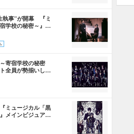
生執事”が開幕 『ミ
宿学校の秘密～』…
ム
～寄宿学校の秘密
ト全員が勢揃いし…
『ミュージカル「黒
』メインビジュア…