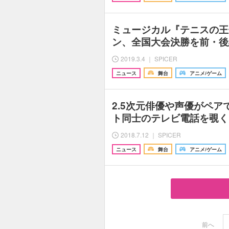
ミュージカル『テニスの王
ン、全国大会決勝を前・後
2019.3.4 ｜ SPICER
ニュース
舞台
アニメ/ゲーム
2.5次元俳優や声優がペ
ト同士のテレビ電話を覗く
2018.7.12 ｜ SPICER
ニュース
舞台
アニメ/ゲーム
前へ