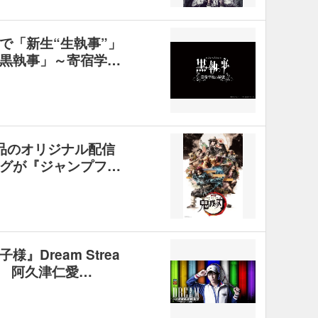
で「新生“生執事”」
黒執事」～寄宿学…
品のオリジナル配信
グが『ジャンプフ…
』Dream Strea
 阿久津仁愛…