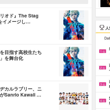
ド』The Stag
をイメージし…
人
Dai
を目指す高校生たち
1
位
」を舞台化
2
位
3
位
ヂカルラブリー、ニ
rio Kawaii …
4
位