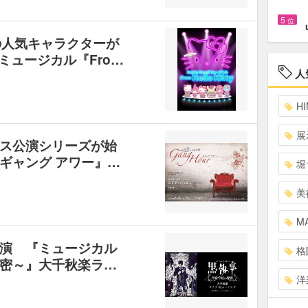
5
位
の人気キャラクターが
ii ミュージカル『Fro…
人
HI
展
ス公演シリーズが始
ギャング アワー』…
堀
美
MA
演 『ミュージカル
格
密～』大千秋楽ラ…
洋