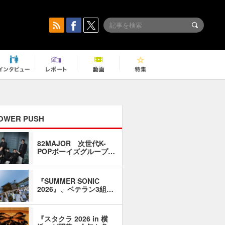
OWER PUSH
82MAJOR 次世代K-
「同窓会に
POPボーイズグループ…
い」――1
『SUMMER SONIC
石井琢磨「
2026』、ベテラン3組…
なるように
『スタクラ 2026 in 横
横内謙介×