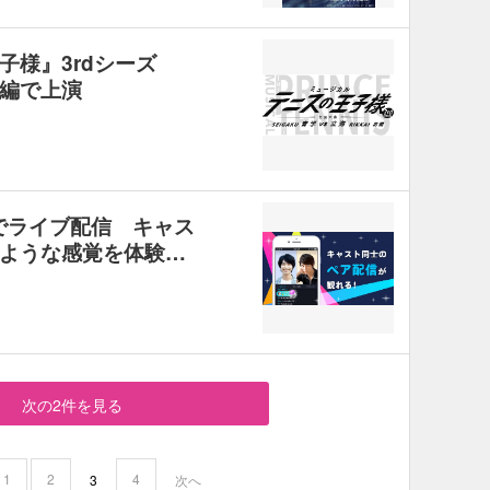
子様』3rdシーズ
編で上演
アでライブ配信 キャス
ような感覚を体験…
次の2件を見る
1
2
4
3
次へ