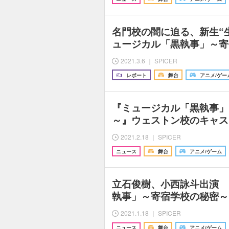
名門校の闇に迫る、新生“
ュージカル「黒執事」～寄
2021.3.6 ｜ SPICER
レポート
舞台
アニメ/ゲー
『ミュージカル「黒執事」
～』ウェストン校のキャス
2021.2.18 ｜ SPICER
ニュース
舞台
アニメ/ゲーム
立石俊樹、小西詠斗出演 
執事」～寄宿学校の秘密～
2021.1.18 ｜ SPICER
ニュース
舞台
アニメ/ゲーム