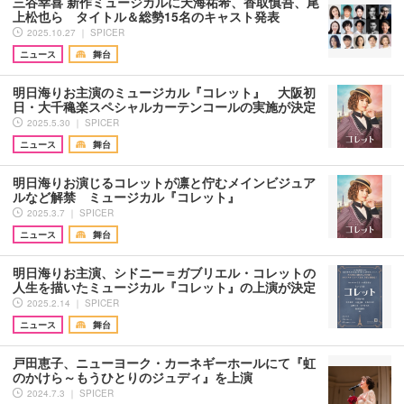
三谷幸喜 新作ミュージカルに天海祐希、香取慎吾、尾
上松也ら タイトル＆総勢15名のキャスト発表
2025.10.27 ｜ SPICER
ニュース
舞台
明日海りお主演のミュージカル『コレット』 大阪初
日・大千穐楽スペシャルカーテンコールの実施が決定
2025.5.30 ｜ SPICER
ニュース
舞台
明日海りお演じるコレットが凛と佇むメインビジュア
ルなど解禁 ミュージカル『コレット』
2025.3.7 ｜ SPICER
ニュース
舞台
明日海りお主演、シドニー＝ガブリエル・コレットの
人生を描いたミュージカル『コレット』の上演が決定
2025.2.14 ｜ SPICER
ニュース
舞台
戸田恵子、ニューヨーク・カーネギーホールにて『虹
のかけら～もうひとりのジュディ』を上演
2024.7.3 ｜ SPICER