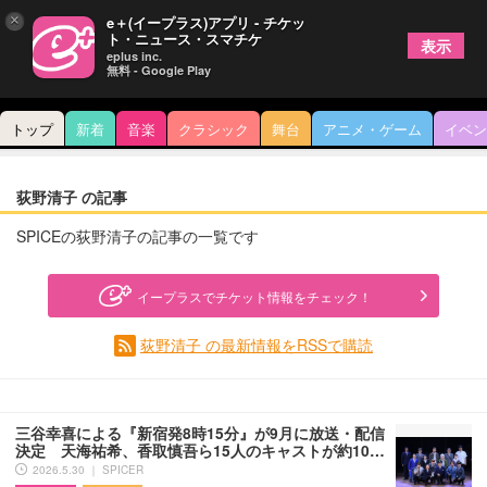
×
e＋(イープラス)アプリ - チケッ
ト・ニュース・スマチケ
表示
eplus inc.
無料 - Google Play
トップ
新着
音楽
クラシック
舞台
アニメ・ゲーム
イベン
荻野清子 の記事
SPICEの荻野清子の記事の一覧です
イープラスでチケット情報をチェック！
荻野清子 の最新情報をRSSで購読
三谷幸喜による『新宿発8時15分』が9月に放送・配信
決定 天海祐希、香取慎吾ら15人のキャストが約10…
2026.5.30 ｜ SPICER