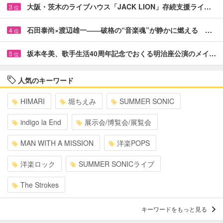
大阪・茨木のライブハウス「JACK LION」存続支援ライ…
3
位
石田泰尚×渡辺雄一――破格の“音楽魂”が静かに燃える …
4
位
坂本冬美、歌手生活40周年記念でおくる明治座公演のメイ…
5
位
人気のキーワード
HIMARI
堀ちえみ
SUMMER SONIC
indigo la End
展示会/博覧会/展覧会
MAN WITH A MISSION
洋楽POPS
洋楽ロック
SUMMER SONICライブ
The Strokes
キーワードをもっと見る