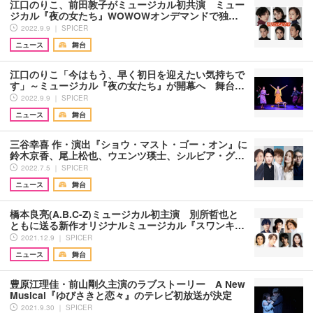
江口のりこ、前田敦子がミュージカル初共演 ミュー
ジカル『夜の女たち』WOWOWオンデマンドで独…
2022.9.9 ｜ SPICER
ニュース
舞台
江口のりこ「今はもう、早く初日を迎えたい気持ちで
す」～ミュージカル『夜の女たち』が開幕へ 舞台…
2022.9.9 ｜ SPICER
ニュース
舞台
三谷幸喜 作・演出『ショウ・マスト・ゴー・オン』に
鈴木京香、尾上松也、ウエンツ瑛士、シルビア・グ…
2022.7.5 ｜ SPICER
ニュース
舞台
橋本良亮(A.B.C-Z)ミュージカル初主演 別所哲也と
ともに送る新作オリジナルミュージカル『スワンキ…
2021.12.9 ｜ SPICER
ニュース
舞台
豊原江理佳・前山剛久主演のラブストーリー A New
Musical『ゆびさきと恋々』のテレビ初放送が決定
2021.9.30 ｜ SPICER