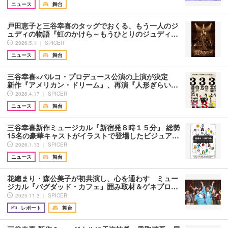
ニュース
舞台
戸田恵子と三谷幸喜のタッグでおくる、もう一人のジ
ュディの物語『虹のかけら～もうひとりのジュディ…
2026.5.1 ｜ SPICER
ニュース
舞台
三谷幸喜×パルコ・プロデュース公演の上演が決定
新作『アメリカン・ドリーム』、再演『人形ぎらい…
2026.4.17 ｜ SPICER
ニュース
舞台
三谷幸喜新作ミュージカル『新宿発８時１５分』 総勢
15名の豪華キャストがイラストで登場したビジュア…
2026.1.13 ｜ SPICER
ニュース
舞台
花總まり・森公美子が初共演し、心を通わす ミュー
ジカル『バグダッド・カフェ』囲み取材＆ゲネプロ…
2025.11.3 ｜ SPICER
レポート
舞台