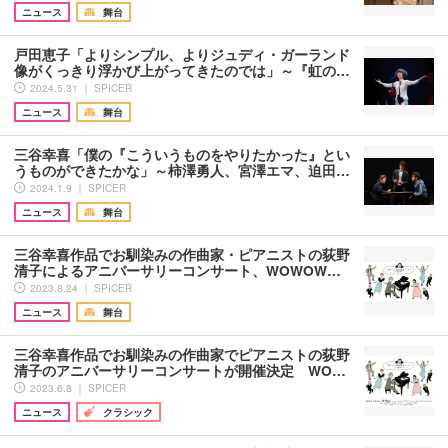
ニュース
舞台
戸田恵子「よりシンプル、よりジュディ・ガーランド
像がくっきり浮かび上がってきたのでは」～『虹の…
2024.5.31 ｜ SPICER
ニュース
舞台
三谷幸喜「僕の『こういうものをやりたかった』とい
うものができたかな」～柿澤勇人、宮澤エマ、迫田…
2024.1.9 ｜ SPICER
ニュース
舞台
三谷幸喜作品でお馴染みの作曲家・ピアニストの荻野
清子によるアニバーサリーコンサート、WOWOW…
2023.8.24 ｜ SPICER
ニュース
舞台
三谷幸喜作品でお馴染みの作曲家でピアニストの荻野
清子のアニバーサリーコンサートが開催決定 WO…
2023.6.8 ｜ SPICER
ニュース
クラシック