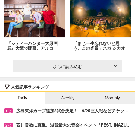
『シティーハンター大原画
「まじ一生忘れないと思
展』大阪で開幕、アルコ
う、この光景」スガ シカオ
＆…
と…
さらに読み込む
人気記事ランキング
Daily
Weekly
Monthly
広島東洋カープ追加3試合決定！ 9/25巨人戦などチケッ…
1
位
西川貴教に直撃、滋賀最大の音楽イベント『FEST. INAZU…
2
位