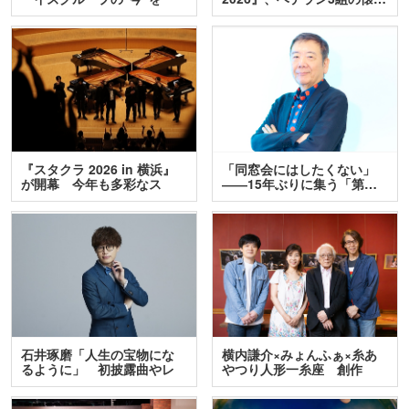
訊…
『スタクラ 2026 in 横浜』
「同窓会にはしたくない」
が開幕 今年も多彩なス
――15年ぶりに集う「第…
テ…
石井琢磨「人生の宝物にな
横内謙介×みょんふぁ×糸あ
るように」 初披露曲やレ
やつり人形一糸座 創作
ア…
人…