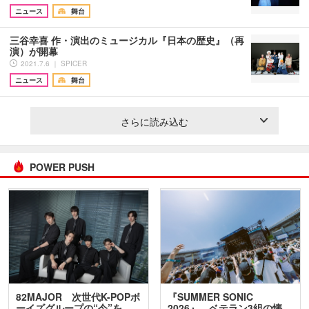
ニュース
舞台
三谷幸喜 作・演出のミュージカル『日本の歴史』（再
演）が開幕
2021.7.6 ｜ SPICER
ニュース
舞台
さらに読み込む
POWER PUSH
82MAJOR 次世代K-POPボ
『SUMMER SONIC
ーイズグループの“今”を
2026』、ベテラン3組の懐…