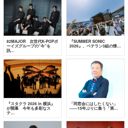
82MAJOR 次世代K-POPボ
『SUMMER SONIC
ーイズグループの“今”を
2026』、ベテラン3組の懐…
訊…
『スタクラ 2026 in 横浜』
「同窓会にはしたくない」
が開幕 今年も多彩なス
――15年ぶりに集う「第…
テ…