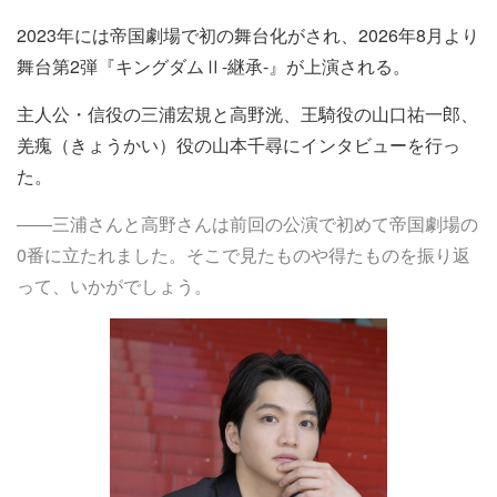
2023年には帝国劇場で初の舞台化がされ、2026年8月より
舞台第2弾『キングダムⅡ-継承-』が上演される。
主人公・信役の三浦宏規と高野洸、王騎役の山口祐一郎、
羌瘣（きょうかい）役の山本千尋にインタビューを行っ
た。
――三浦さんと高野さんは前回の公演で初めて帝国劇場の
0番に立たれました。そこで見たものや得たものを振り返
って、いかがでしょう。