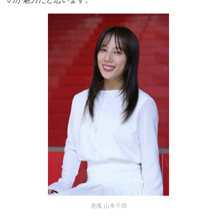
羌瘣 山本千尋