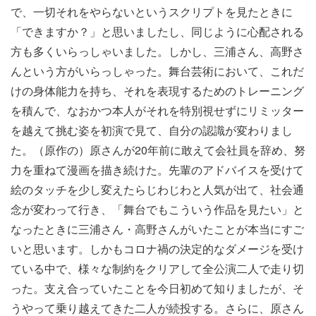
で、一切それをやらないというスクリプトを見たときに
「できますか？」と思いましたし、同じように心配される
方も多くいらっしゃいました。しかし、三浦さん、高野さ
んという方がいらっしゃった。舞台芸術において、これだ
けの身体能力を持ち、それを表現するためのトレーニング
を積んで、なおかつ本人がそれを特別視せずにリミッター
を越えて挑む姿を初演で見て、自分の認識が変わりまし
た。（原作の）原さんが20年前に敢えて会社員を辞め、努
力を重ねて漫画を描き続けた。先輩のアドバイスを受けて
絵のタッチを少し変えたらじわじわと人気が出て、社会通
念が変わって行き、「舞台でもこういう作品を見たい」と
なったときに三浦さん・高野さんがいたことが本当にすご
いと思います。しかもコロナ禍の決定的なダメージを受け
ている中で、様々な制約をクリアして全公演二人で走り切
った。支え合っていたことを今日初めて知りましたが、そ
うやって乗り越えてきた二人が続投する。さらに、原さん