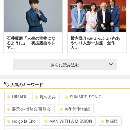
石井琢磨「人生の宝物にな
横内謙介×みょんふぁ×糸あ
るように」 初披露曲やレ
やつり人形一糸座 創作
ア…
人…
さらに読み込む
人気のキーワード
HIMARI
堀ちえみ
SUMMER SONIC
展示会/博覧会/展覧会
美術館/博物館
indigo la End
MAN WITH A MISSION
格闘技