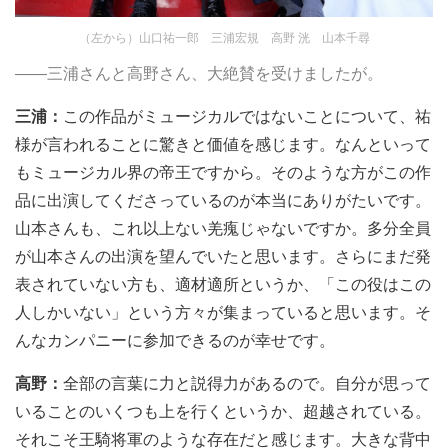
（左から）山口祐一郎 三浦宏規 高野 洸 山本千尋
――三浦さんと高野さん、大絶賛を受けましたが。
三浦：
この作品がミュージカルではないことについて、祐
様が言われることに驚きと価値を感じます。なんといって
もミュージカル界の帝王ですから。そのような方がこの作
品に出演してくださっているのが本当にありがたいです。
山本さんも、これ以上ない羌瘣じゃないですか。多分全員
が山本さんの出演を望んでいたと思います。さらにまだ発
表されていない方も、適材適所というか、「この役はこの
人しかいない」という方々が集まっていると思います。そ
んなカンパニーに参加できるのが幸せです。
高野：
全部の言葉に力と説得力があるので。自分が思って
いることのいくつも上を行くというか、超越されている。
それこそ王騎将軍のような存在だと感じます。大きな背中