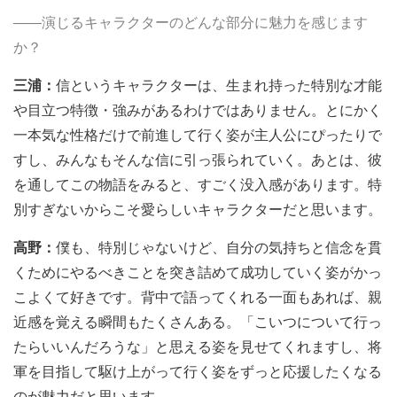
――演じるキャラクターのどんな部分に魅力を感じます
か？
三浦：
信というキャラクターは、生まれ持った特別な才能
や目立つ特徴・強みがあるわけではありません。とにかく
一本気な性格だけで前進して行く姿が主人公にぴったりで
すし、みんなもそんな信に引っ張られていく。あとは、彼
を通してこの物語をみると、すごく没入感があります。特
別すぎないからこそ愛らしいキャラクターだと思います。
高野：
僕も、特別じゃないけど、自分の気持ちと信念を貫
くためにやるべきことを突き詰めて成功していく姿がかっ
こよくて好きです。背中で語ってくれる一面もあれば、親
近感を覚える瞬間もたくさんある。「こいつについて行っ
たらいいんだろうな」と思える姿を見せてくれますし、将
軍を目指して駆け上がって行く姿をずっと応援したくなる
のが魅力だと思います。