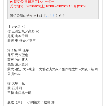
e+貸切公演 最速プレオーダー
受付期間：2026/6/6(土)10:00～2026/6/15(月)23:59
貸切公演の
は【
こちら
】から
【キャスト】
信 三浦宏規／高野 洸
羌瘣 山本千尋
龐煖 東 啓介／章平
河了貂 華 優希
尾平 元木聖也
蒙毅 竹内將人
羌象 清水葉月
蒙武 渡辺 大 ※東京・大阪公演のみ／飯作雄太郎 ※大阪・福岡
公演のみ
摎 大塚千弘
騰 石川 禅
王騎 山口祐一郎
嬴政（声） 小関裕太／牧島 輝