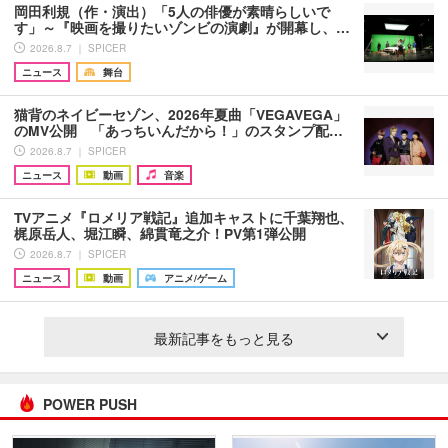
岡田利規（作・演出）「5人の俳優が素晴らしいで
す」～『映画を撮りたいゾンビの演劇』が開幕し、…
2026.8.7 ｜ SPICER
ニュース
舞台
猫背のネイビーセゾン、2026年夏曲「VEGAVEGA」
のMV公開 「あっちいんだから！」のスタンプ配…
2026.8.7 ｜ SPICER
ニュース
動画
音楽
TVアニメ『ロメリア戦記』追加キャストに千葉翔也、
梶原岳人、堀江瞬、綿貫竜之介！PV第1弾公開
2026.8.7 ｜ SPICER
ニュース
動画
アニメ/ゲーム
最新記事をもっと見る
POWER PUSH