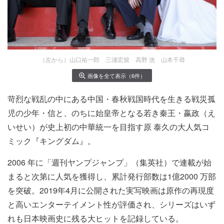
（左から）山口祐一郎 三浦宏規 高野 洸 山本千尋
画像を全て表示（6件）
苛烈な戦乱の中にある中国・春秋戦国時代を生きる戦災孤
児の少年・信と、のちに始皇帝となる若き秦王・嬴政（え
いせい）が史上初の中華統一を目指す原 泰久の大人気コ
ミック『キングダム』。
2006 年に「週刊ヤンプジャンプ」（集英社）で連載が始
まると次第に人気を獲得し、累計発行部数は1億2000 万部
を突破。2019年4月に公開された実写映画は原作の再現度
と高いエンターテイメント性が評価され、シリーズはいず
れも日本映画史に残る大ヒットを記録している。