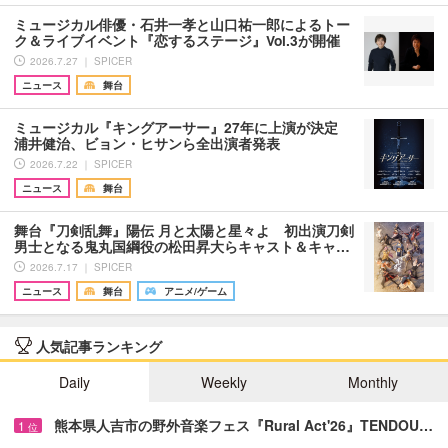
ミュージカル俳優・石井一孝と山口祐一郎によるトー
ク＆ライブイベント『恋するステージ』Vol.3が開催
2026.7.27 ｜ SPICER
ニュース
舞台
ミュージカル『キングアーサー』27年に上演が決定
浦井健治、ビョン・ヒサンら全出演者発表
2026.7.22 ｜ SPICER
ニュース
舞台
舞台『刀剣乱舞』陽伝 月と太陽と星々よ 初出演刀剣
男士となる鬼丸国綱役の松田昇大らキャスト＆キャ…
2026.7.17 ｜ SPICER
ニュース
舞台
アニメ/ゲーム
人気記事ランキング
Daily
Weekly
Monthly
熊本県人吉市の野外音楽フェス『Rural Act'26』TENDOU…
1
位