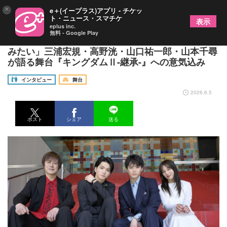
×
e＋(イープラス)アプリ - チケッ
ト・ニュース・スマチケ
表示
eplus inc.
無料 - Google Play
「この作品に参加できる幸せを感じながら全力で挑
みたい」三浦宏規・高野洸・山口祐一郎・山本千尋
が語る舞台『キングダムⅡ-継承-』への意気込み
インタビュー
舞台
2026.6.5
ポスト
シェア
送る