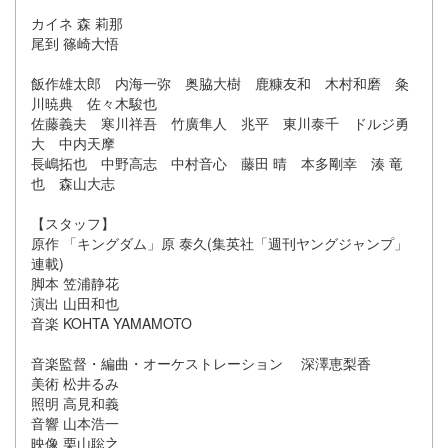
カイネ 森 莉那
尾到 篠崎大悟
飯作雄太郎 内海一弥 奥脇大樹 鹿糠友和 木村和磨 粂
川暁典 佐々木駿也
佐藤義夫 寒川祥吾 竹廣隼人 兆平 東川泰千 ドルジ勇
大 中内天摩
長嶋拓也 中野高志 中村音心 藤田 晴 本多剛幸 湊 竜
也 森山大志
【スタッフ】
原作 「キングダム」原 泰久(集英社「週刊ヤングジャンプ」
連載)
脚本 笠浦静花
演出 山田和也
音楽 KOHTA YAMAMOTO
音楽監督・編曲・オーケストレーション 深澤恵梨香
美術 松井るみ
照明 高見和義
音響 山本浩一
映像 栗山聡之