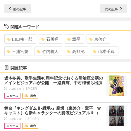
前の記事
次の記事
関連キーワード
山口祐一郎
石川禅
章平
東啓介
三浦宏規
竹内將人
高野洸
山本千尋
関連記事
坂本冬美、歌手生活40周年記念でおくる明治座公演の
メインビジュアルが公開 一路真輝、中村梅雀ら出演
2026.8.6 ｜ SPICER
ニュース
舞台
舞台『キングダムⅡ-継承-』龐煖（東啓介・章平 W
キャスト）ら新キャラクターの扮装ビジュアル＆コ…
2026.7.31 ｜ SPICER
ニュース
舞台