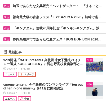
埼玉であらたな文具販売イベントがスタート 『まるっと…
2
位
福島最大級の音楽フェス『LIVE AZUMA 2026』無料で楽…
3
位
『キングダム』連載20周年記念「キンキンキングダム」渋…
4
位
静岡県焼津市であらたな夏フェス『BON BON BON 2026…
5
位
最新記事
9/13開催『SATO presents 高校野球女子選抜vsイチ
NEW
ロー選抜 KOBE CHIBEN』に習志野高校吹奏楽部と…
2026.8.7 ｜ SPICER
ニュース
スポーツ
omeme tenten、今年最後のワンマンライブ『ten out
NEW
of ten 〜one man〜』を11月に開催決定
2026.8.7 ｜ SPICER
ニュース
音楽