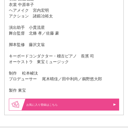
衣裳 中原幸子
ヘアメイク 宮内宏明
アクション 諸鍛冶裕太
演出助手 小貫流星
舞台監督 北條 孝／佐藤 豪
脚本監修 藤沢文翁
キーボードコンダクター・稽古ピアノ 長濱 司
オーケストラ 東宝ミュージック
制作 松本崚汰
プロデューサー 尾木晴佳／田中利尚／鵜野悠大郎
製作 東宝
お気に入り登録はこちら