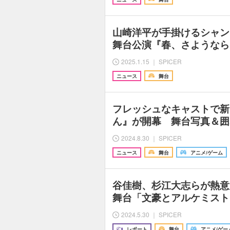
山崎洋平が手掛けるシャ
舞台公演『春、さようなら
2025.1.15 ｜ SPICER
ニュース
舞台
フレッシュなキャストで新
ん』が開幕 舞台写真＆囲
2024.8.30 ｜ SPICER
ニュース
舞台
アニメ/ゲーム
谷佳樹、杉江大志らが熱
舞台「文豪とアルケミスト
2024.5.30 ｜ SPICER
レポート
舞台
アニメ/ゲー