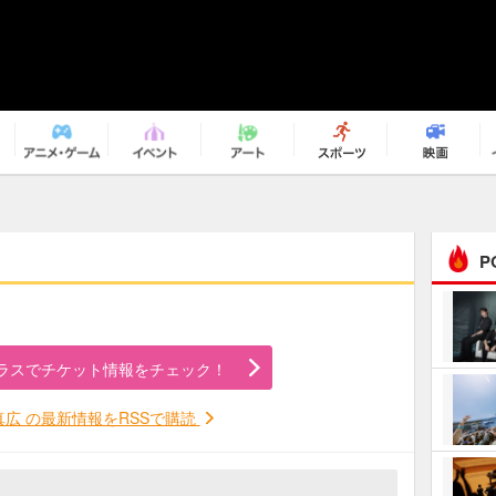
P
まるで原作の世界から飛
び出してきたよう！ 圧…
ラスでチケット情報をチェック！
ｅｐｌｕｓ ｗｅｅｋｅ
ｎｄ ｃｌｕｂ
真広 の最新情報をRSSで購読
ＲｅｏＮａ“ピルグリム”