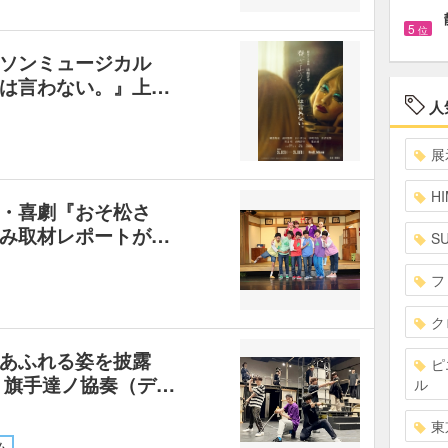
5
位
ンソンミュージカル
は言わない。』上…
人
展
HI
・喜劇『おそ松さ
み取材レポートが…
S
フ
ク
意あふれる姿を披露
ピ
 旗手達ノ協奏（デ…
ル
東
ム