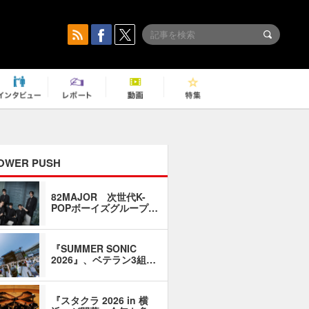
OWER PUSH
82MAJOR 次世代K-
「同窓会に
POPボーイズグループ…
い」――1
『SUMMER SONIC
石井琢磨「
2026』、ベテラン3組…
なるように
『スタクラ 2026 in 横
横内謙介×