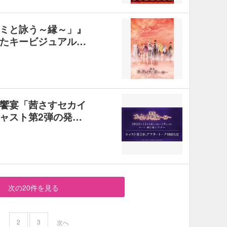
ミと詠う～縁～」』
たキービジュアル…
饗宴「茜さすセカイ
ャスト第2弾の発…
次の20件を見る
2
3
1
次へ