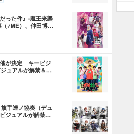
だった件』-魔王来襲
菜（≠ME）、仲田博…
催が決定 キービジ
ビジュアルが解禁＆…
 旗手達ノ協奏（デュ
ビジュアルが解禁…