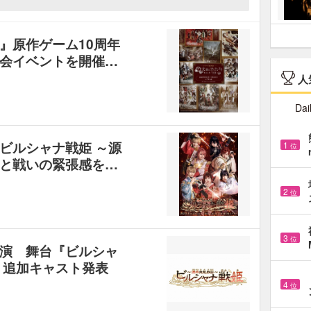
』原作ゲーム10周年
会イベントを開催…
人
Dai
ビルシャナ戦姫 ～源
1
位
と戦いの緊張感を…
2
位
3
位
演 舞台『ビルシャ
』追加キャスト発表
4
位