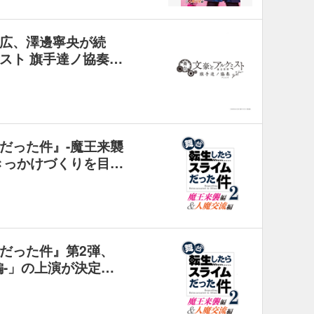
広、澤邊寧央が続
スト 旗手達ノ協奏…
だった件』-魔王来襲
きっかけづくりを目…
だった件』第2弾、
編-」の上演が決定…