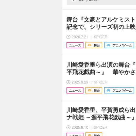
舞台『文豪とアルケミスト
記念で、シリーズ初の上映
2026.7.21 ｜ SPICER
ニュース
舞台
アニメ/ゲーム
川崎愛香里ら出演の舞台『
平飛花戯曲～』 華やかさ
2025.9.29 ｜ SPICER
ニュース
舞台
アニメ/ゲーム
川崎愛香里、平賀勇成ら出
ナ戦姫 ～源平飛花戯曲～
2025.9.10 ｜ SPICER
ニュース
舞台