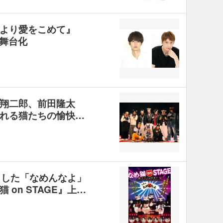
カより愛をこめて』
舞台化
翔二郎、前田隆太
れる猫たちの愉快…
こした「なめんなよ」
on STAGE』上…