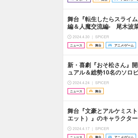
舞台『転生したらスライム
編＆人魔交流編- 尾木波
2024.4.30 ｜ SPICER
ニュース
舞台
アニメ/ゲーム
新・喜劇『おそ松さん』開
ュアル＆総勢10名のソロ
2024.4.24 ｜ SPICER
ニュース
舞台
舞台『文豪とアルケミスト
エット）』のキャラクター
2024.4.17 ｜ SPICER
ニュース
舞台
アニメ/ゲーム