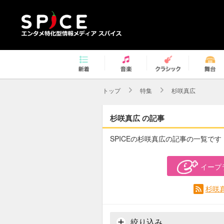
トップ
特集
杉咲真広
杉咲真広 の記事
SPICEの杉咲真広の記事の一覧です
イープ
杉咲
絞り込み