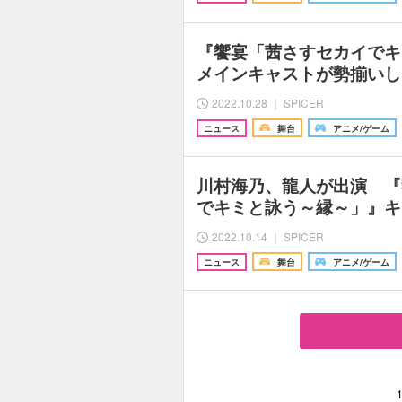
『饗宴「茜さすセカイでキ
メインキャストが勢揃いし
2022.10.28 ｜ SPICER
ニュース
舞台
アニメ/ゲーム
川村海乃、龍人が出演 『
でキミと詠う～縁～」』キ
2022.10.14 ｜ SPICER
ニュース
舞台
アニメ/ゲーム