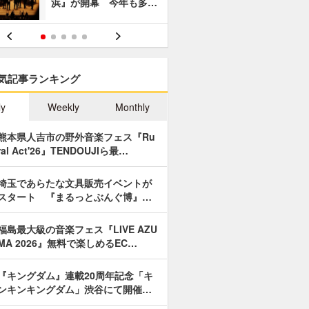
浜』が開幕 今年も多…
あやつり人
気記事ランキング
ly
Weekly
Monthly
熊本県人吉市の野外音楽フェス『Ru
ral Act'26』TENDOUJIら最…
埼玉であらたな文具販売イベントが
スタート 『まるっとぶんぐ博』…
福島最大級の音楽フェス『LIVE AZU
MA 2026』無料で楽しめるEC…
『キングダム』連載20周年記念「キ
ンキンキングダム」渋谷にて開催…