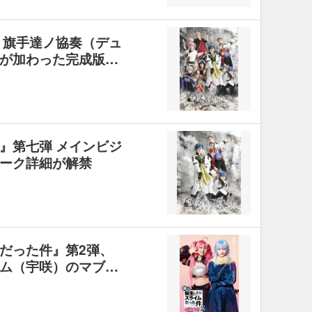
 旗手達ノ協奏（デュ
が加わった完成版…
』第七弾 メインビジ
ーク詳細が解禁
だった件』第2弾、
ム（宇咲）のマブ…