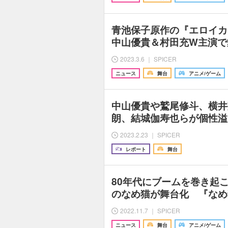
青池保子原作の『エロイ
中山優貴＆村田充W主演で
2023.3.6 ｜ SPICER
ニュース
舞台
アニメ/ゲーム
中山優貴や鷲尾修斗、横井
朗、結城伽寿也らが個性溢
2023.2.23 ｜ SPICER
レポート
舞台
80年代にブームを巻き起
のなめ猫が舞台化 『なめ猫 
2022.11.7 ｜ SPICER
ニュース
舞台
アニメ/ゲーム