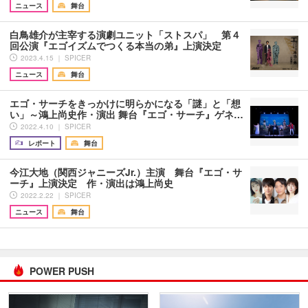
ニュース
舞台
白鳥雄介が主宰する演劇ユニット「ストスパ」 第４
回公演『エゴイズムでつくる本当の弟』上演決定
2023.4.15 ｜ SPICER
ニュース
舞台
エゴ・サーチをきっかけに明らかになる「謎」と「想
い」～鴻上尚史作・演出 舞台『エゴ・サーチ』ゲネ…
2022.4.10 ｜ SPICER
レポート
舞台
今江大地（関西ジャニーズJr.）主演 舞台『エゴ・サ
ーチ』上演決定 作・演出は鴻上尚史
2022.2.22 ｜ SPICER
ニュース
舞台
POWER PUSH