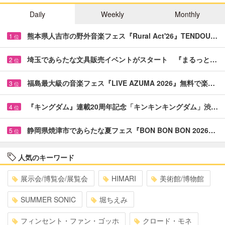
Daily
Weekly
Monthly
熊本県人吉市の野外音楽フェス『Rural Act'26』TENDOU…
1
位
埼玉であらたな文具販売イベントがスタート 『まるっと…
2
位
福島最大級の音楽フェス『LIVE AZUMA 2026』無料で楽…
3
位
『キングダム』連載20周年記念「キンキンキングダム」渋…
4
位
静岡県焼津市であらたな夏フェス『BON BON BON 2026…
5
位
人気のキーワード
展示会/博覧会/展覧会
HIMARI
美術館/博物館
SUMMER SONIC
堀ちえみ
フィンセント・ファン・ゴッホ
クロード・モネ