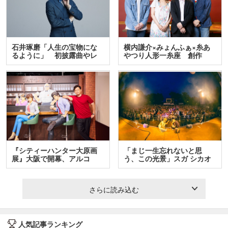
石井琢磨「人生の宝物にな
横内謙介×みょんふぁ×糸あ
るように」 初披露曲やレ
やつり人形一糸座 創作
ア…
人…
『シティーハンター大原画
「まじ一生忘れないと思
展』大阪で開幕、アルコ
う、この光景」スガ シカオ
＆…
と…
さらに読み込む
人気記事ランキング