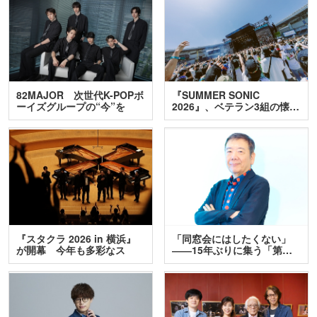
82MAJOR 次世代K-POPボ
『SUMMER SONIC
ーイズグループの“今”を
2026』、ベテラン3組の懐…
訊…
『スタクラ 2026 in 横浜』
「同窓会にはしたくない」
が開幕 今年も多彩なス
――15年ぶりに集う「第…
テ…