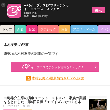
×
e＋(イープラス)アプリ - チケッ
ト・ニュース・スマチケ
表示
eplus inc.
無料 - Google Play
トップ
新着
音楽
クラシック
舞台
アニメ・ゲーム
イベン
木村友美 の記事
SPICEの木村友美の記事の一覧です
イープラスでチケット情報をチェック！
木村友美 の最新情報をRSSで購読
白鳥雄介主宰の演劇ユニット・ストスパ 家族の実話
をもとにした、第4回公演『エゴイズムでつくる本…
2023.7.20 ｜ SPICER