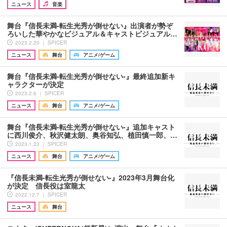
ニュース
音楽
舞台『信長未満-転生光秀が倒せない』出演者が勢ぞ
ろいした華やかなビジュアル＆キャストビジュアル…
2023.2.20 ｜ SPICER
ニュース
舞台
アニメ/ゲーム
舞台『信長未満-転生光秀が倒せない-』最終追加新キ
ャラクターが決定
2023.2.6 ｜ SPICER
ニュース
舞台
アニメ/ゲーム
舞台『信長未満-転生光秀が倒せない-』追加キャスト
に西川俊介、秋沢健太朗、奥谷知弘、植田慎一郎、…
2023.1.23 ｜ SPICER
ニュース
舞台
アニメ/ゲーム
『信長未満-転生光秀が倒せない-』2023年3月舞台化
が決定 信長役は室龍太
2022.12.7 ｜ SPICER
ニュース
舞台