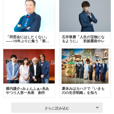
「同窓会にはしたくない」
石井琢磨「人生の宝物にな
――15年ぶりに集う「第…
るように」 初披露曲やレ
ア…
横内謙介×みょんふぁ×糸あ
夏休みはカハクで「いきも
やつり人形一糸座 創作
のの生存戦略」を知ろ
人…
う！ …
さらに読み込む