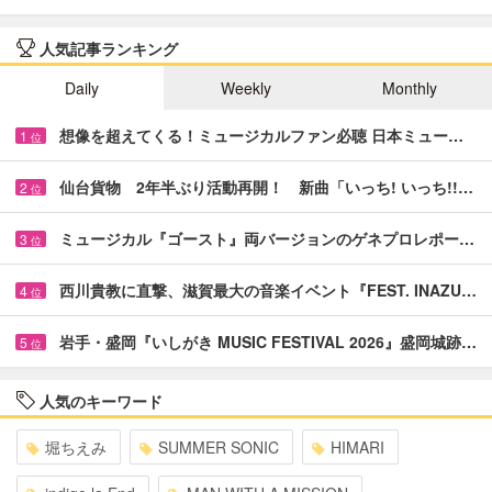
人気記事ランキング
Daily
Weekly
Monthly
想像を超えてくる！ミュージカルファン必聴 日本ミュー…
1
位
仙台貨物 2年半ぶり活動再開！ 新曲「いっち! いっち!!…
2
位
ミュージカル『ゴースト』両バージョンのゲネプロレポー…
3
位
西川貴教に直撃、滋賀最大の音楽イベント『FEST. INAZU…
4
位
岩手・盛岡『いしがき MUSIC FESTIVAL 2026』盛岡城跡…
5
位
人気のキーワード
堀ちえみ
SUMMER SONIC
HIMARI