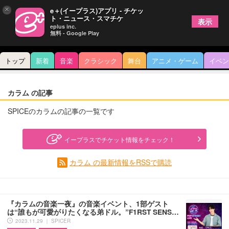
×
e＋(イープラス)アプリ - チケッ
ト・ニュース・スマチケ
表示
eplus inc.
無料 - Google Play
トップ
新着
音楽
クラシック
舞台
アニメ・ゲーム
イベン
カラム の記事
SPICEのカラムの記事の一覧です
イープラスでチケット情報をチェック！
カラム の最新情報をRSSで購読
『カラムの音楽一夜』の音楽イベント、1部ゲスト
は“誰もが可愛がりたくなる弟ドル。”F1RST SENS…
2023.11.29 ｜ SPICER