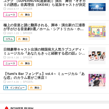
ユナク （SUPERNOVA(超新星)）演出 舞台『オオカ
ミの誘惑』谷真理佳（SKE48）ら追加キャストが決定
2022.6.17 ｜ SPICER
ニュース
舞台
極上の音楽と謎に翻弄される、脚本・演出家の三浦香
が手がける音楽劇3選／ホーム・シアトリカル・ホ…
2021.1.23 ｜ SPICER
コラム
舞台
日韓豪華キャスト出演の韓国発大人気ラブコメディ・
ミュージカル『あなたもきっと経験する恋の話』シ…
2019.1.30 ｜ SPICER
ニュース
舞台
【Yumi's Bar フォンデュ】vol.4～ ミュージカル「あ
な恋」のカラム君がご来店！
2017.4.30 ｜ SPICER+
インタビュー
舞台
POWER PUSH