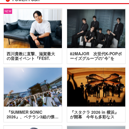
NEW
西川貴教に直撃、滋賀最大
82MAJOR 次世代K-POPボ
の音楽イベント『FEST.
ーイズグループの“今”を
INA…
訊…
『SUMMER SONIC
『スタクラ 2026 in 横浜』
2026』、ベテラン3組の懐…
が開幕 今年も多彩なス
テ…