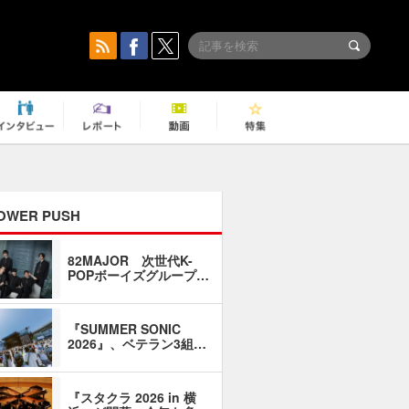
OWER PUSH
82MAJOR 次世代K-
「同窓会に
POPボーイズグループ…
い」――1
『SUMMER SONIC
石井琢磨「
2026』、ベテラン3組…
なるように
『スタクラ 2026 in 横
横内謙介×