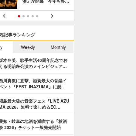
浜』が開幕 今年も多…
あやつり人
気記事ランキング
ly
Weekly
Monthly
坂本冬美、歌手生活40周年記念でお
くる明治座公演のメインビジュア…
西川貴教に直撃、滋賀最大の音楽イ
ベント『FEST. INAZUMA』に懸…
福島最大級の音楽フェス『LIVE AZU
MA 2026』無料で楽しめるEC…
愛知・岐阜の地酒を満喫する『秋酒
祭 2026』チケット一般発売開始