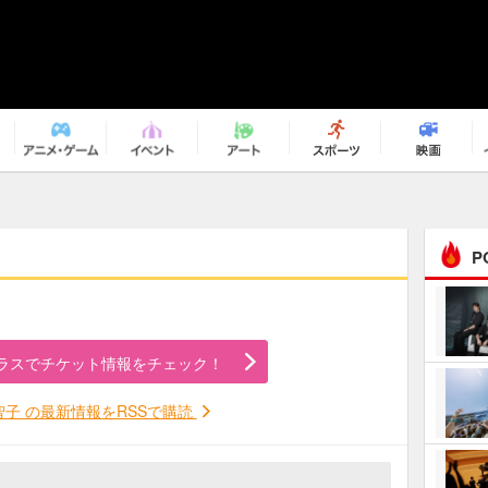
P
まるで原作の世界から飛
び出してきたよう！ 圧…
ラスでチケット情報をチェック！
ｅｐｌｕｓ ｗｅｅｋｅ
ｎｄ ｃｌｕｂ
智子 の最新情報をRSSで購読
ＲｅｏＮａ“ピルグリム”