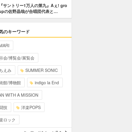
『サントリー1万人の第九』Aぇ! gro
upの佐野晶哉が合唱団代表と…
気のキーワード
MARI
示会/博覧会/展覧会
ちえみ
SUMMER SONIC
術館/博物館
indigo la End
N WITH A MISSION
闘技
洋楽POPS
楽ロック