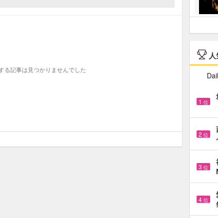
人
する記事は見つかりませんでした
Dai
1
位
2
位
3
位
4
位