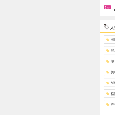
5
位
人
HI
展
堀
美
MA
格
洋