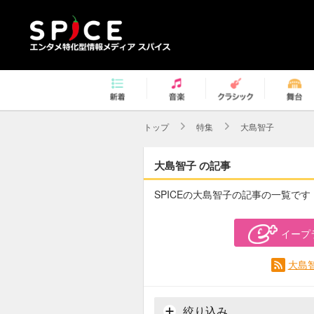
トップ
特集
大島智子
大島智子 の記事
SPICEの大島智子の記事の一覧です
イープ
大島
絞り込み