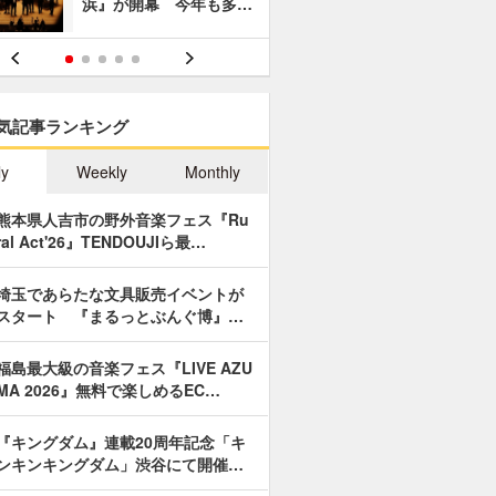
浜』が開幕 今年も多…
あやつり人
気記事ランキング
ly
Weekly
Monthly
熊本県人吉市の野外音楽フェス『Ru
ral Act'26』TENDOUJIら最…
埼玉であらたな文具販売イベントが
スタート 『まるっとぶんぐ博』…
福島最大級の音楽フェス『LIVE AZU
MA 2026』無料で楽しめるEC…
『キングダム』連載20周年記念「キ
ンキンキングダム」渋谷にて開催…