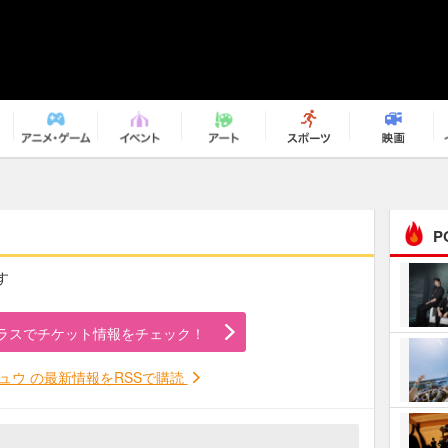
P
す
まるで原作の世界から飛
び出してきたよう！ 圧…
ラスでチケット情報をチェック！
ｅｐｌｕｓ ｗｅｅｋｅ
ｎｄ ｃｌｕｂ
ュウ の最新情報をRSSで購読
ＲｅｏＮａ“ピルグリム”