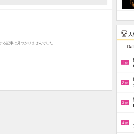
人
する記事は見つかりませんでした
Dai
1
位
2
位
3
位
4
位