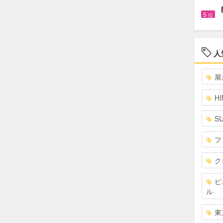
5
位
人
展
HI
S
フ
ク
ピ
ル
東