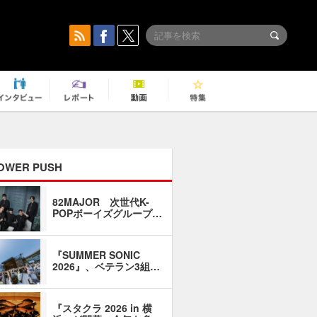
OWER PUSH
82MAJOR 次世代K-
「同窓会に
POPボーイズグループ…
い」――1
『SUMMER SONIC
石井琢磨「
2026』、ベテラン3組…
なるように
『スタクラ 2026 in 横
横内謙介×