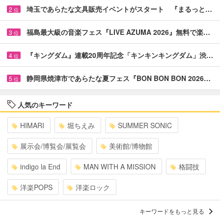
埼玉であらたな文具販売イベントがスタート 『まるっと…
2
位
福島最大級の音楽フェス『LIVE AZUMA 2026』無料で楽…
3
位
『キングダム』連載20周年記念「キンキンキングダム」渋…
4
位
静岡県焼津市であらたな夏フェス『BON BON BON 2026…
5
位
人気のキーワード
HIMARI
堀ちえみ
SUMMER SONIC
展示会/博覧会/展覧会
美術館/博物館
indigo la End
MAN WITH A MISSION
格闘技
洋楽POPS
洋楽ロック
キーワードをもっと見る