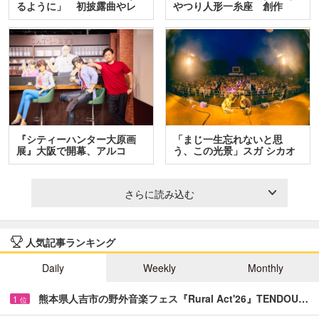
るように」 初披露曲やレ
やつり人形一糸座 創作
ア…
人…
『シティーハンター大原画
「まじ一生忘れないと思
展』大阪で開幕、アルコ
う、この光景」スガ シカオ
＆…
と…
さらに読み込む
人気記事ランキング
Daily
Weekly
Monthly
熊本県人吉市の野外音楽フェス『Rural Act'26』TENDOU…
1
位