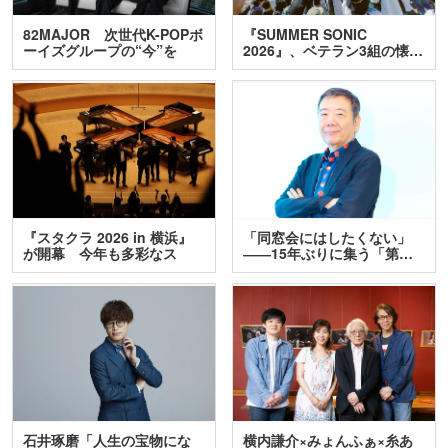
82MAJOR 次世代K-POPボ
『SUMMER SONIC
ーイズグループの“今”を
2026』、ベテラン3組の懐…
訊…
『スタクラ 2026 in 横浜』
「同窓会にはしたくない」
が開幕 今年も多彩なス
――15年ぶりに集う「第…
テ…
石井琢磨「人生の宝物にな
横内謙介×みょんふぁ×糸あ