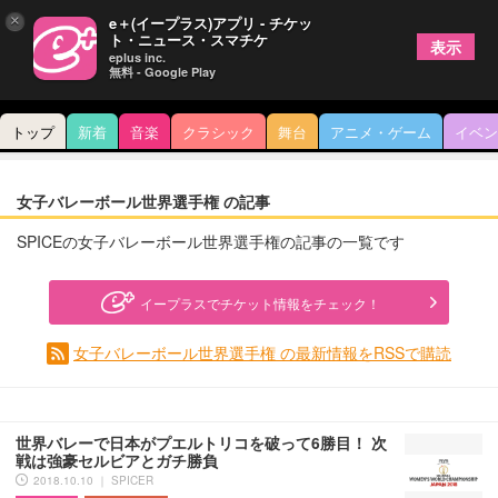
×
e＋(イープラス)アプリ - チケッ
ト・ニュース・スマチケ
表示
eplus inc.
無料 - Google Play
トップ
新着
音楽
クラシック
舞台
アニメ・ゲーム
イベン
女子バレーボール世界選手権 の記事
SPICEの女子バレーボール世界選手権の記事の一覧です
イープラスでチケット情報をチェック！
女子バレーボール世界選手権 の最新情報をRSSで購読
世界バレーで日本がプエルトリコを破って6勝目！ 次
戦は強豪セルビアとガチ勝負
2018.10.10 ｜ SPICER