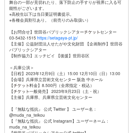
舞台の一部が見切れたり、落下防止の手すりが視界に入る可
能性がございます。
※高校生以下は当日要証明書提示。
※各種会員割引あり。（前売りのみ取扱い）
【お問合せ】世田谷パブリックシアター
センター
03-5432-1515
https://setagaya-pt.jp/
【主催】公益財団法人せたがや文化財団 【企画制作】世田谷
パブリックシアター
【制作協力】エッチビイ 【後援】世田谷区
＜兵庫公演＞
【日程】2023年12月9日（土）15:00 12月10日（日）13:00
【会場】兵庫県立芸術文化センター 阪急 中ホール
【
料金】8.500円（全席指定・税込）
【
一般発売】 2023年9月23日（土・祝）
【主催】兵庫県、兵庫県立芸術文化センター
【『無駄な抵抗』 公式 Twitter 】 ユーザー名：
@muda_na_teikou
【『無駄な抵抗』 公式 Instagram】ユーザーネーム：
muda_na_teikou
【世田谷パブリックシアター公式 twitter】