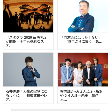
『スタクラ 2026 in 横浜』
「同窓会にはしたくない」
が開幕 今年も多彩なス
――15年ぶりに集う「第…
テ…
石井琢磨「人生の宝物にな
横内謙介×みょんふぁ×糸あ
るように」 初披露曲やレ
やつり人形一糸座 創作
ア…
人…