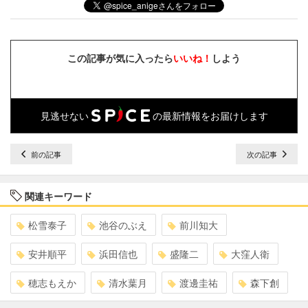
この記事が気に入ったら
いいね！
しよう
見逃せない
の最新情報をお届けします
前の記事
次の記事
関連キーワード
松雪泰子
池谷のぶえ
前川知大
安井順平
浜田信也
盛隆二
大窪人衛
穂志もえか
清水葉月
渡邊圭祐
森下創