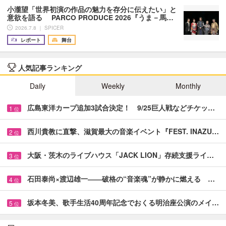
小瀧望「世界初演の作品の魅力を存分に伝えたい」と
意欲を語る PARCO PRODUCE 2026『うま－馬…
2026.7.8 ｜ SPICER
レポート
舞台
人気記事ランキング
Daily
Weekly
Monthly
広島東洋カープ追加3試合決定！ 9/25巨人戦などチケッ…
1
位
西川貴教に直撃、滋賀最大の音楽イベント『FEST. INAZU…
2
位
大阪・茨木のライブハウス「JACK LION」存続支援ライ…
3
位
石田泰尚×渡辺雄一――破格の“音楽魂”が静かに燃える …
4
位
坂本冬美、歌手生活40周年記念でおくる明治座公演のメイ…
5
位