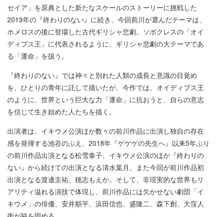
セイア」を原典とした新たなスケールのストーリーに挑戦した
2019年の『終わりのない』に続き、今回前川が選んだテーマは、
ホメロスの後に登場した古代ギリシャ悲劇。ソポクレスの「オイ
ディプス王」に代表されるように、ギリシャ悲劇の大テーマであ
る「運命」を扱う。
『終わりのない』では神々と別れた人類の成長と意識の目覚め
を、ひとりの青年に託して描いたが、今作では、オイディプス王
のように、世界という巨大な力「運命」に抗おうと、自らの意志
を信じて生き始めた人たちを描く。
出演者は、イキウメ公演ほか数々の前川作品に出演し独自の存在
感を発揮する池谷のぶえ、2018年『ゲゲゲの先生へ』以来5年ぶり
の前川作品出演となる松雪泰子、イキウメ公演のほか『終わりの
ない』から続けての出演となる清水葉月。また今回が前川作品初
出演となる渡邊圭祐、穂志もえか。そして、非現実的な世界もリ
アリティ溢れる演技で体現し、前川作品には欠かせない劇団「イ
キウメ」の俳優、安井順平、浜田信也、盛隆二、森下創、大窪人
衛が脇を固める。