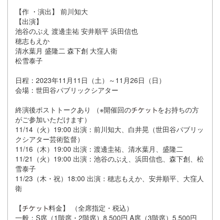
【作 ・演出】 前川知大
【出演】
池谷のぶえ 渡邊圭祐 安井順平 浜田信也
穂志もえか
清水葉月 盛隆二 森下創 大窪人衛
松雪泰子
日程：2023年11月11日（土）～11月26日（日）
会場：世田谷パブリックシアター
終演後ポストトークあり （※開催回の
をお持ちの方
がご参加いただけます）
11/14（火）19:00 出演：前川知大、白井晃（世田谷パブリッ
クシアター芸術監督）
11/16（木）19:00 出演：渡邊圭祐、清水葉月、盛隆二
11/21（火）19:00 出演：池谷のぶえ、浜田信也、森下創、松
雪泰子
11/23（木・祝）18:00 出演：穂志もえか、安井順平、大窪人
衛
【
料金】 （全席指定・税込）
一般：S席（1階席・2階席）8,500円 A席（3階席）5,500円