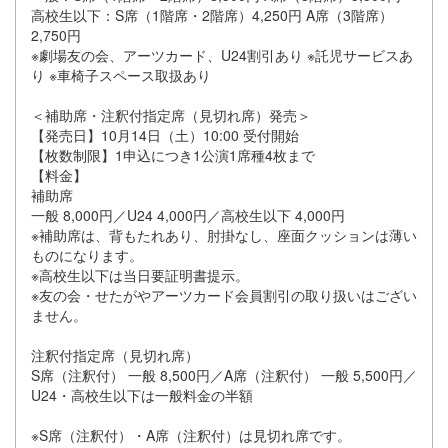
高校生以下：S席（1階席・2階席）4,250円 A席（3階席）
2,750円
※劇場友の会、アーツカード、U24割引あり ※託児サービスあ
り ※車椅子スペース取扱あり
＜補助席・注釈付指定席（見切れ席）発売＞
【発売日】10月14日（土）10:00 受付開始
【枚数制限】1申込につき1公演1席種4枚まで
【料金】
補助席
一般 8,000円／U24 4,000円／高校生以下 4,000円
※補助席は、背もたれあり、肘掛なし、座面クッションは薄い
ものになります。
※高校生以下は当日要証明書提示。
※友の会・せたがやアーツカード会員割引の取り扱いはござい
ません。
注釈付指定席（見切れ席）
S席（注釈付） 一般 8,500円／A席（注釈付） 一般 5,500円／
U24・高校生以下は一般料金の半額
※S席（注釈付）・A席（注釈付）は見切れ席です。