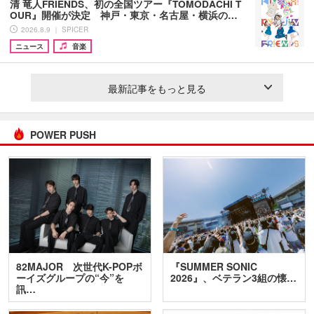
清 竜人FRIENDS、初の全国ツアー『TOMODACHI T
OUR』開催が決定 神戸・東京・名古屋・横浜の…
2026.8.9 ｜ SPICER
ニュース
音楽
最新記事をもっと見る
POWER PUSH
82MAJOR 次世代K-POPボ
『SUMMER SONIC
ーイズグループの“今”を
2026』、ベテラン3組の懐…
訊…