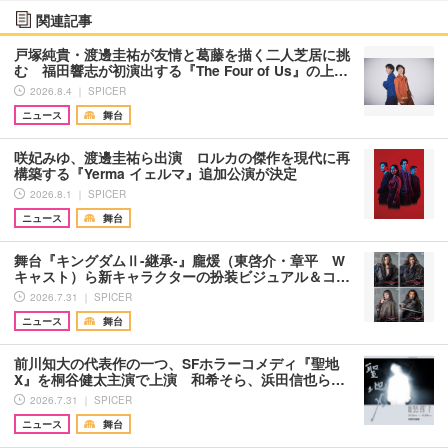
関連記事
戸塚純貴・渡邊圭祐が友情と葛藤を描く二人芝居に挑
む 福田響志が初演出する『The Four of Us』の上…
2026.8.4 ｜ SPICER
ニュース
舞台
咲妃みゆ、渡邊圭祐ら出演 ロルカの傑作を現代に再
構築する『Yerma イェルマ』追加公演が決定
2026.8.1 ｜ SPICER
ニュース
舞台
舞台『キングダムⅡ-継承-』龐煖（東啓介・章平 W
キャスト）ら新キャラクターの扮装ビジュアル＆コ…
2026.7.31 ｜ SPICER
ニュース
舞台
前川知大の代表作の一つ、SFホラーコメディ『聖地
X』を桐谷健太主演で上演 和希そら、浜田信也ら…
2026.7.31 ｜ SPICER
ニュース
舞台