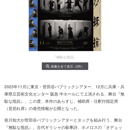
『無駄な抵抗』
画像を全て表示（2件）
2023年11月に東京・世田谷パブリックシアター、12月に兵庫・兵
庫県立芸術文化センター 阪急 中ホールにて上演される、舞台『無
駄な抵抗』。この度、本作のあらすじ、補助席・注釈付指定席
（見切れ席）の発売情報が公開となった。
前川知大が世田谷パブリックシアターとタッグを組み行う、舞台
『無駄な抵抗』。古代ギリシャの叙事詩、ホメロスの「オデュッ