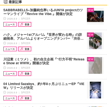
最新記事
SABBRABELLS×加藤純也率いるJUNYA projectのツ
NEW
ーマンライブ『Revive the Vibe.』開催が決定
2026.8.9 ｜ SPICER
ニュース
音楽
ハク。メジャー1stアルバム『世界が変わる時』の詳
NEW
細発表、アルバムよりオープニングナンバー「渋谷…
2026.8.9 ｜ SPICER
ニュース
音楽
川辺素（ミツメ）、初の自主企画『“行方不明”Releas
NEW
e Show at WWW』開催が決定
2026.8.9 ｜ SPICER
ニュース
音楽
04 Limited Sazabys、約1年8ヶ月ぶりニューEP『VIE
W』リリースが決定
2026.8.9 ｜ SPICER
ニュース
音楽