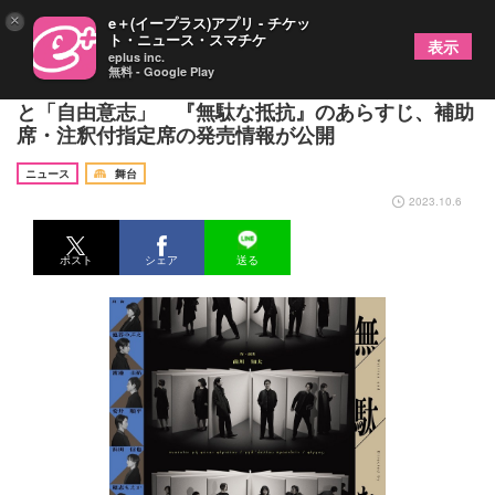
×
e＋(イープラス)アプリ - チケッ
ト・ニュース・スマチケ
表示
eplus inc.
無料 - Google Play
池谷のぶえ、渡邊圭祐、松雪泰子らが描く「運命」
と「自由意志」 『無駄な抵抗』のあらすじ、補助
席・注釈付指定席の発売情報が公開
ニュース
舞台
2023.10.6
ポスト
シェア
送る