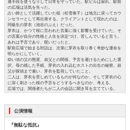
通手段を使うなりして日常を守っていた。駅ビルは寂れ、駅前
の広場は活気を失った。
占い師として活躍していた桜（松雪泰子）は地元に戻ってカウ
ンセラーとして再出発する。クライアントとして現れたのは、
同級生の芽衣（池谷のぶえ）だった。
芽衣は、かつて桜に言われた言葉に強く影響を受けていた。そ
の言葉が自分の性格と人生を決定づけ、苦しんでいると言う。
あれは予言であり、呪いだったと。
駅前広場で始まる対話は、次第に芽衣を取り巻く奇妙な運命を
明らかにしていく。
幼い頃の父の態度、叔父との関係、予言を避けるためにした選
択、母の残した手紙、芽衣の入れ込むホストの出生の秘密。叔
父が探偵まで雇い、芽衣を監視していたこと。
二人は、芽衣を苦しめているものが何なのか、そして芽衣の心
に深く刺さった桜の予言をどうするべきなのか、考える。
広場では、関係者たちが二人の会話に聞き耳を立てている。
公演情報
『無駄な抵抗』