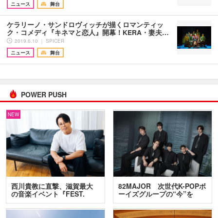
ニュース
舞台
ケラリーノ・サンドロヴィッチが描くロマンティッ
ク・コメディ『キネマと恋人』開幕！KERA・妻夫…
2019.6.10 ｜ SPICER
ニュース
舞台
POWER PUSH
NEW
西川貴教に直撃、滋賀最大
82MAJOR 次世代K-POPボ
の音楽イベント『FEST.
ーイズグループの“今”を
INA…
訊…