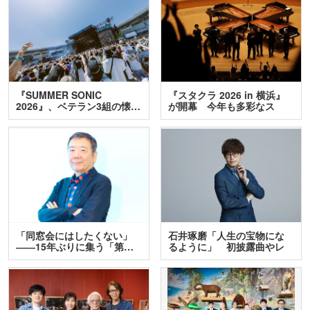
『SUMMER SONIC
『スタクラ 2026 in 横浜』
2026』、ベテラン3組の懐…
が開幕 今年も多彩なス
テ…
「同窓会にはしたくない」
石井琢磨「人生の宝物にな
――15年ぶりに集う「第…
るように」 初披露曲やレ
ア…