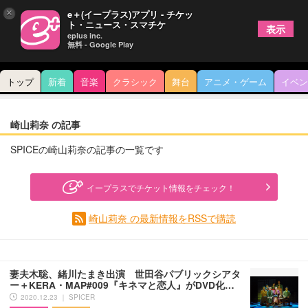
×
e＋(イープラス)アプリ - チケッ
ト・ニュース・スマチケ
表示
eplus inc.
無料 - Google Play
トップ
新着
音楽
クラシック
舞台
アニメ・ゲーム
イベン
崎山莉奈 の記事
SPICEの崎山莉奈の記事の一覧です
イープラスでチケット情報をチェック！
崎山莉奈 の最新情報をRSSで購読
妻夫木聡、緒川たまき出演 世田谷パブリックシアタ
ー＋KERA・MAP#009『キネマと恋人』がDVD化…
2020.12.23 ｜ SPICER