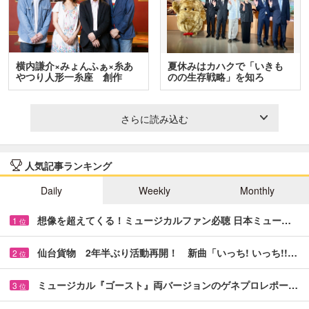
横内謙介×みょんふぁ×糸あ
夏休みはカハクで「いきも
やつり人形一糸座 創作
のの生存戦略」を知ろ
人…
う！ …
さらに読み込む
人気記事ランキング
Daily
Weekly
Monthly
想像を超えてくる！ミュージカルファン必聴 日本ミュー…
1
位
仙台貨物 2年半ぶり活動再開！ 新曲「いっち! いっち!!…
2
位
ミュージカル『ゴースト』両バージョンのゲネプロレポー…
3
位