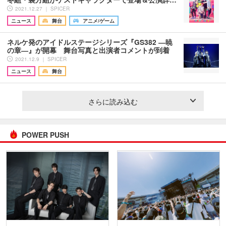
2021.12.27 ｜ SPICER
ニュース
舞台
アニメ/ゲーム
ネルケ発のアイドルステージシリーズ『GS382 ―暁
の章―』が開幕 舞台写真と出演者コメントが到着
2021.12.9 ｜ SPICER
ニュース
舞台
さらに読み込む
POWER PUSH