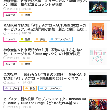
神永圭佑、佐奈宏紀出演 ミュージカル『Dear my パ
パ』開幕 舞台写真＆コメントが到着
2022.9.3 ｜ SPICER
ニュース
舞台
MANKAI STAGE『A3!』ACT2!～AUTUMN 2022～の
キービジュアル＆公演詳細が解禁 新たに泉田 莇役…
2022.8.5 ｜ SPICER
ニュース
動画
舞台
アニメ/ゲーム
神永圭佑＆佐奈宏紀がW主演 家族のあり方を描い
た、ミュージカル『Dear my パパ』の上演が決定
2022.7.29 ｜ SPICER
ニュース
舞台
全力投球！ 終わらない“青春の大冒険” MANKAI S
TAGE『A3!』ACT2! ～SUMMER 2022～ ゲネプ…
2022.7.17 ｜ SPICER
レポート
舞台
アニメ/ゲーム
ヒプステ、新作公演『ヒプノシスマイク -Division Ra
p Battle-』Rule the Stage《どついたれ本舗 VS …
2022.7.5 ｜ SPICER