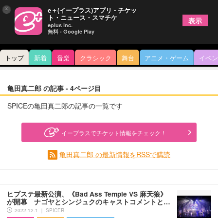
×
e＋(イープラス)アプリ - チケッ
ト・ニュース・スマチケ
表示
eplus inc.
無料 - Google Play
トップ
新着
音楽
クラシック
舞台
アニメ・ゲーム
イベン
亀田真二郎 の記事 - 4ページ目
SPICEの亀田真二郎の記事の一覧です
イープラスでチケット情報をチェック！
亀田真二郎 の最新情報をRSSで購読
ヒプステ最新公演、《Bad Ass Temple VS 麻天狼》
が開幕 ナゴヤとシンジュクのキャストコメントと…
2022.12.1 ｜ SPICER