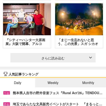
『シティーハンター大原画
「まじ一生忘れないと思
展』大阪で開幕、アルコ
う、この光景」スガ シカオ
＆…
と…
さらに読み込む
人気記事ランキング
Daily
Weekly
Monthly
熊本県人吉市の野外音楽フェス『Rural Act'26』TENDOU…
1
位
埼玉であらたな文具販売イベントがスタート 『まるっと…
2
位