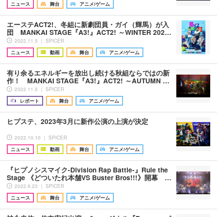
ニュース
舞台
アニメ/ゲーム
エーステACT2!、冬組に新劇団員・ガイ（輝馬）が入
団 MANKAI STAGE『A3!』ACT2! ～WINTER 202…
2022.11.5 ｜ SPICER
ニュース
動画
舞台
アニメ/ゲーム
有り余るエネルギーを放出し続ける秋組ならではの新
作！ MANKAI STAGE『A3!』ACT2! ～AUTUMN …
2022.11.5 ｜ SPICER
レポート
舞台
アニメ/ゲーム
ヒプステ、2023年3月に新作公演の上演が決定
2022.10.10 ｜ SPICER
ニュース
動画
舞台
アニメ/ゲーム
『ヒプノシスマイク-Division Rap Battle-』Rule the
Stage 《どついたれ本舗VS Buster Bros!!!》開幕 …
2022.9.23 ｜ SPICER
ニュース
舞台
アニメ/ゲーム