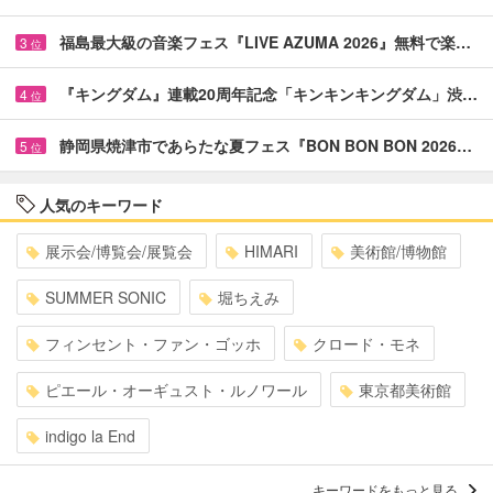
福島最大級の音楽フェス『LIVE AZUMA 2026』無料で楽…
3
位
『キングダム』連載20周年記念「キンキンキングダム」渋…
4
位
静岡県焼津市であらたな夏フェス『BON BON BON 2026…
5
位
人気のキーワード
展示会/博覧会/展覧会
HIMARI
美術館/博物館
SUMMER SONIC
堀ちえみ
フィンセント・ファン・ゴッホ
クロード・モネ
ピエール・オーギュスト・ルノワール
東京都美術館
indigo la End
キーワードをもっと見る