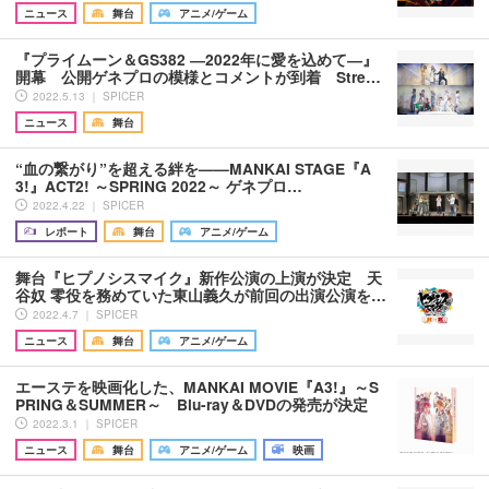
ニュース
舞台
アニメ/ゲーム
『プライムーン＆GS382 ―2022年に愛を込めて―』
開幕 公開ゲネプロの模様とコメントが到着 Stre…
2022.5.13 ｜ SPICER
ニュース
舞台
“血の繋がり”を超える絆を——MANKAI STAGE『A
3!』ACT2! ～SPRING 2022～ ゲネプロ…
2022.4.22 ｜ SPICER
レポート
舞台
アニメ/ゲーム
舞台『ヒプノシスマイク』新作公演の上演が決定 天
谷奴 零役を務めていた東山義久が前回の出演公演を…
2022.4.7 ｜ SPICER
ニュース
舞台
アニメ/ゲーム
エーステを映画化した、MANKAI MOVIE『A3!』～S
PRING＆SUMMER～ Blu-ray＆DVDの発売が決定
2022.3.1 ｜ SPICER
ニュース
舞台
アニメ/ゲーム
映画