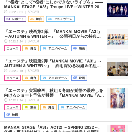
「“役者”として“役者”にしかできないライブを」——
MANKAI STAGE『A3!』Troupe LIVE～WINTER 20…
2022.2.24 ｜ SPICER
レポート
舞台
アニメ/ゲーム
「エーステ」映画第2弾、『MANKAI MOVIE「A3!」
～AUTUMN & WINTER～』 公開初日からの特典…
2022.2.24 ｜ SPICER
ニュース
舞台
アニメ/ゲーム
映画
「エーステ」映画第2弾『MANKAI MOVIE「A3!」～
AUTUMN & WINTER～』 絆を深める秋組＆冬組…
2022.2.10 ｜ SPICER
ニュース
舞台
アニメ/ゲーム
映画
「エーステ」実写映画、秋組＆冬組が覚悟の眼差しを
向けるショート予告が解禁 『MANKAI MOVIE「A…
2022.1.24 ｜ SPICER
ニュース
動画
舞台
アニメ/ゲーム
映画
MANKAI STAGE『A3!』ACT2! ～SPRING 2022～、
冬組・裏方組がゲストキャラクターで登場＆公演詳…