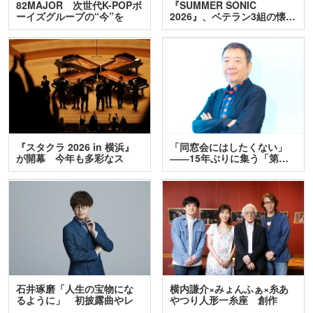
82MAJOR 次世代K-POPボ
『SUMMER SONIC
ーイズグループの“今”を
2026』、ベテラン3組の懐…
訊…
『スタクラ 2026 in 横浜』
「同窓会にはしたくない」
が開幕 今年も多彩なス
――15年ぶりに集う「第…
テ…
石井琢磨「人生の宝物にな
横内謙介×みょんふぁ×糸あ
るように」 初披露曲やレ
やつり人形一糸座 創作
ア…
人…