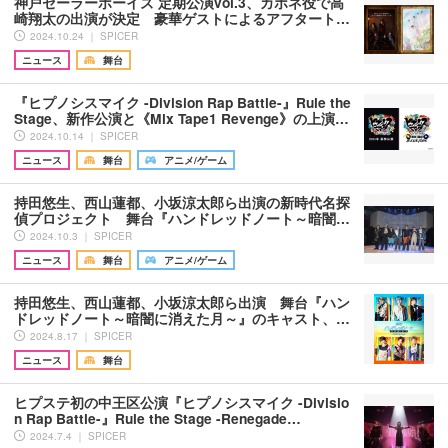
神戸セーラーボーイズ 定期公演vol.3、カポネ役で高
崎翔太の出演が決定 豪華ゲストによるアフタート…
2024.10.24 ｜ SPICER
ニュース
舞台
『ヒプノシスマイク -Division Rap Battle-』Rule the
Stage、新作公演と《Mix Tape1 Revenge》の上演…
2024.10.14 ｜ SPICER
ニュース
舞台
アニメ/ゲーム
持田悠生、西山蓮都、小坂涼太郎ら出演の新時代名探
偵プロジェクト 舞台『ハンドレッドノート～暗闇…
2024.10.3 ｜ SPICER
ニュース
舞台
アニメ/ゲーム
持田悠生、西山蓮都、小坂涼太郎ら出演 舞台『ハン
ドレッドノート～暗闇に消えた月～』のキャスト、…
2024.8.17 ｜ SPICER
ニュース
舞台
ヒプステ初の中王区公演『ヒプノシスマイク -Divisio
n Rap Battle-』Rule the Stage -Renegade…
2024.7.4 ｜ SPICER