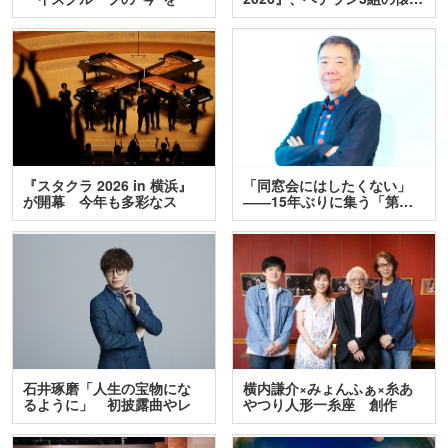
訊…
『スタクラ 2026 in 横浜』
「同窓会にはしたくない」
が開幕 今年も多彩なス
――15年ぶりに集う「第…
テ…
石井琢磨「人生の宝物にな
横内謙介×みょんふぁ×糸あ
るように」 初披露曲やレ
やつり人形一糸座 創作
ア…
人…