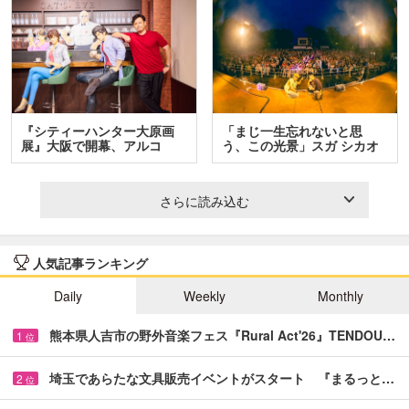
『シティーハンター大原画
「まじ一生忘れないと思
展』大阪で開幕、アルコ
う、この光景」スガ シカオ
＆…
と…
さらに読み込む
人気記事ランキング
Daily
Weekly
Monthly
熊本県人吉市の野外音楽フェス『Rural Act'26』TENDOU…
1
位
埼玉であらたな文具販売イベントがスタート 『まるっと…
2
位