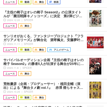
ニュース
動画
舞台
映画
『主役の椅子はオレの椅子 Season2』の公演タイト
ルが「菌活戦隊キノッコーズ」に決定 第2弾ビジ…
2024.12.20 ｜ SPICER
ニュース
舞台
サンリオがおくる、ファンタジープロジェクト『フラ
ガリアメモリーズ』が舞台化 酒寄楓太、安藤夢叶…
2024.11.11 ｜ SPICER
ニュース
動画
舞台
アニメ/ゲーム
サバイバルオーディション企画『主役の椅子はオレの
椅子 Season2』の勝者5人が出演する舞台が25年に…
2024.11.8 ｜ SPICER
ニュース
舞台
荒牧慶彦（企画・プロデューサー）・植田圭輔（演
出）による『舞台タメ劇 vol.1』 赤澤 燈らキャス…
2024.10.25 ｜ SPICER
ニュース
動画
舞台