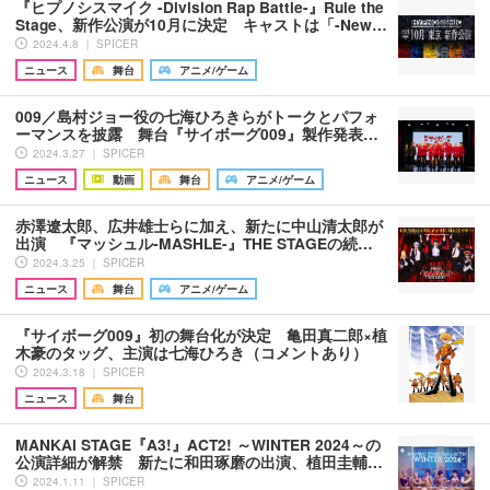
『ヒプノシスマイク -Division Rap Battle-』Rule the
Stage、新作公演が10月に決定 キャストは「-New…
2024.4.8 ｜ SPICER
ニュース
舞台
アニメ/ゲーム
009／島村ジョー役の七海ひろきらがトークとパフォ
ーマンスを披露 舞台『サイボーグ009』製作発表…
2024.3.27 ｜ SPICER
ニュース
動画
舞台
アニメ/ゲーム
赤澤遼太郎、広井雄士らに加え、新たに中山清太郎が
出演 『マッシュル-MASHLE-』THE STAGEの続…
2024.3.25 ｜ SPICER
ニュース
舞台
アニメ/ゲーム
『サイボーグ009』初の舞台化が決定 亀田真二郎×植
木豪のタッグ、主演は七海ひろき（コメントあり）
2024.3.18 ｜ SPICER
ニュース
舞台
MANKAI STAGE『A3!』ACT2! ～WINTER 2024～の
公演詳細が解禁 新たに和田琢磨の出演、植田圭輔…
2024.1.11 ｜ SPICER