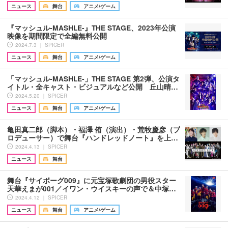
ニュース
舞台
アニメ/ゲーム
『マッシュル-MASHLE-』THE STAGE、2023年公演
映像を期間限定で全編無料公開
2024.7.3 ｜ SPICER
ニュース
舞台
アニメ/ゲーム
「マッシュル-MASHLE-」THE STAGE 第2弾、公演タ
イトル・全キャスト・ビジュアルなど公開 丘山晴…
2024.5.20 ｜ SPICER
ニュース
舞台
アニメ/ゲーム
亀田真二郎（脚本）・福澤 侑（演出）・荒牧慶彦（プ
ロデューサー）で舞台『ハンドレッドノート』を上…
2024.4.13 ｜ SPICER
ニュース
舞台
舞台『サイボーグ009』に元宝塚歌劇団の男役スター
天華えまが001／イワン・ウイスキーの声で＆中塚…
2024.4.12 ｜ SPICER
ニュース
舞台
アニメ/ゲーム