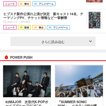
ニュース
舞台
アニメ/ゲーム
ヒプステ新作公演の上演が決定 新キャスト18名、テ
ーマソングPV、チケット情報など一挙解禁
2024.1.5 ｜ SPICER
ニュース
動画
舞台
アニメ/ゲーム
さらに読み込む
POWER PUSH
82MAJOR 次世代K-POPボ
『SUMMER SONIC
ーイズグループの“今”を
2026』、ベテラン3組の懐…