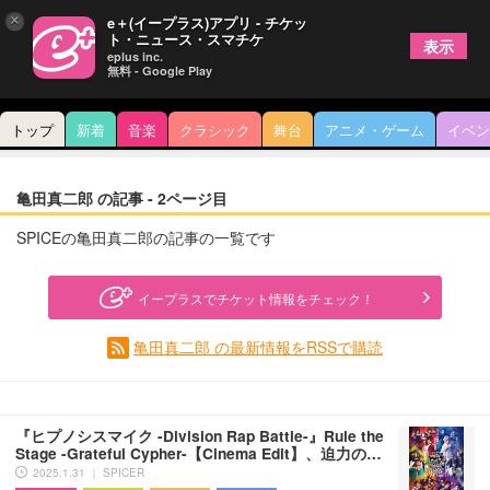
×
e＋(イープラス)アプリ - チケッ
ト・ニュース・スマチケ
表示
eplus inc.
無料 - Google Play
トップ
新着
音楽
クラシック
舞台
アニメ・ゲーム
イベン
亀田真二郎 の記事 - 2ページ目
SPICEの亀田真二郎の記事の一覧です
イープラスでチケット情報をチェック！
亀田真二郎 の最新情報をRSSで購読
『ヒプノシスマイク -Division Rap Battle-』Rule the
Stage -Grateful Cypher-【Cinema Edit】、迫力の…
2025.1.31 ｜ SPICER