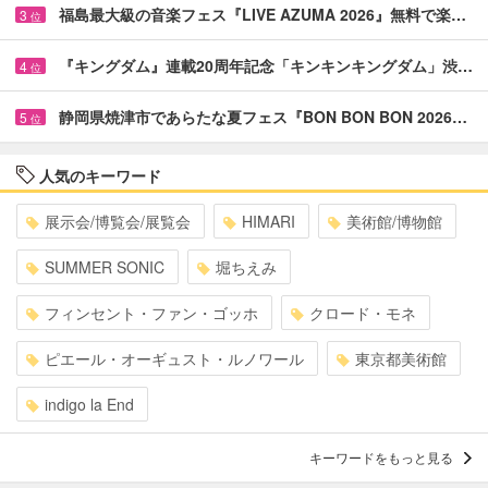
福島最大級の音楽フェス『LIVE AZUMA 2026』無料で楽…
3
位
『キングダム』連載20周年記念「キンキンキングダム」渋…
4
位
静岡県焼津市であらたな夏フェス『BON BON BON 2026…
5
位
人気のキーワード
展示会/博覧会/展覧会
HIMARI
美術館/博物館
SUMMER SONIC
堀ちえみ
フィンセント・ファン・ゴッホ
クロード・モネ
ピエール・オーギュスト・ルノワール
東京都美術館
indigo la End
キーワードをもっと見る