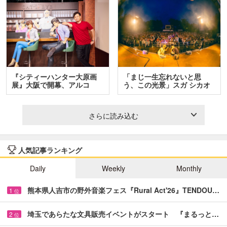
『シティーハンター大原画
「まじ一生忘れないと思
展』大阪で開幕、アルコ
う、この光景」スガ シカオ
＆…
と…
さらに読み込む
人気記事ランキング
Daily
Weekly
Monthly
熊本県人吉市の野外音楽フェス『Rural Act'26』TENDOU…
1
位
埼玉であらたな文具販売イベントがスタート 『まるっと…
2
位