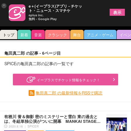
×
e＋(イープラス)アプリ - チケッ
ト・ニュース・スマチケ
表示
eplus inc.
無料 - Google Play
トップ
新着
音楽
クラシック
舞台
アニメ・ゲーム
イベン
亀田真二郎 の記事 - 6ページ目
SPICEの亀田真二郎の記事の一覧です
イープラスでチケット情報をチェック！
亀田真二郎 の最新情報をRSSで購読
有栖川 誉＆御影 密のミステリーと雪白 東の過去と
は、冬組単独公演がついに開幕 MANKAI STAGE…
2020.8.16 ｜ SPICER