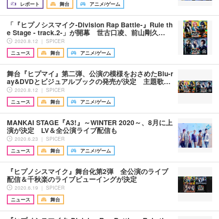
レポート
舞台
アニメ/ゲーム
「『ヒプノシスマイク-Division Rap Battle-』Rule th
e Stage - track.2-」が開幕 世古口凌、前山剛久…
2020.8.12 ｜ SPICER
ニュース
舞台
アニメ/ゲーム
舞台『ヒプマイ』第二弾、公演の模様をおさめたBlu-r
ay&DVDとビジュアルブックの発売が決定 主題歌…
2020.8.12 ｜ SPICER
ニュース
舞台
アニメ/ゲーム
MANKAI STAGE『A3!』～WINTER 2020～、8月に上
演が決定 LV＆全公演ライブ配信も
2020.6.23 ｜ SPICER
ニュース
舞台
アニメ/ゲーム
『ヒプノシスマイク』舞台化第2弾 全公演のライブ
配信＆千秋楽のライブビューイングが決定
2020.6.19 ｜ SPICER
ニュース
舞台