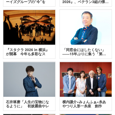
ーイズグループの“今”を
2026』、ベテラン3組の懐…
訊…
『スタクラ 2026 in 横浜』
「同窓会にはしたくない」
が開幕 今年も多彩なス
――15年ぶりに集う「第…
テ…
石井琢磨「人生の宝物にな
横内謙介×みょんふぁ×糸あ
るように」 初披露曲やレ
やつり人形一糸座 創作
ア…
人…