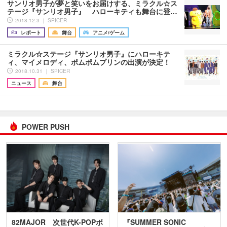
サンリオ男子が夢と笑いをお届けする、ミラクル☆ス
テージ『サンリオ男子』 ハローキティも舞台に登…
2018.12.3 ｜ SPICER
レポート
舞台
アニメ/ゲーム
ミラクル☆ステージ『サンリオ男子』にハローキテ
ィ、マイメロディ、ポムポムプリンの出演が決定！
2018.10.31 ｜ SPICER
ニュース
舞台
POWER PUSH
82MAJOR 次世代K-POPボ
『SUMMER SONIC