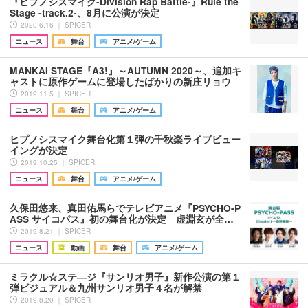
『ヒプノシスマイク-Division Rap Battle-』Rule the
Stage -track.2-、8月に公演が決定
2020.6.16 ｜ SPICER
ニュース
舞台
アニメ/ゲーム
MANKAI STAGE『A3!』～AUTUMN 2020～、追加キ
ャストに原作ゲームに登場したばかりの新庄リョウ
2019.11.5 ｜ SPICER
ニュース
舞台
アニメ/ゲーム
ヒプノシスマイク舞台化第１弾の千秋楽ライブビュー
イングが決定
2019.10.25 ｜ SPICER
ニュース
舞台
アニメ/ゲーム
久保田悠来、真田佑馬らでテレビアニメ『PSYCHO-P
ASS サイコパス』初の舞台化が決定 虚淵玄が全…
2019.8.21 ｜ SPICER
ニュース
動画
舞台
アニメ/ゲーム
ミラクル☆ステ―ジ『サンリオ男子』新作公演の第１
弾ビジュアル＆九州サンリオ男子４名が解禁
2019.8.20 ｜ SPICER