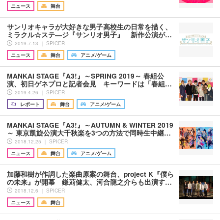
ニュース
舞台
サンリオキャラが大好きな男子高校生の日常を描く、
ミラクル☆ステ―ジ『サンリオ男子』 新作公演が…
2019.7.13 ｜ SPICER
ニュース
舞台
アニメ/ゲーム
MANKAI STAGE『A3!』～SPRING 2019～ 春組公
演、初日ゲネプロと記者会見 キーワードは「春組…
2019.4.26 ｜ SPICER
レポート
舞台
アニメ/ゲーム
MANKAI STAGE『A3!』～AUTUMN & WINTER 2019
～ 東京凱旋公演大千秋楽を3つの方法で同時生中継…
2018.12.25 ｜ SPICER
ニュース
舞台
アニメ/ゲーム
加藤和樹が作詞した楽曲原案の舞台、project K『僕ら
の未来』が開幕 鎌苅健太、河合龍之介らも出演す…
2018.12.6 ｜ SPICER
ニュース
舞台