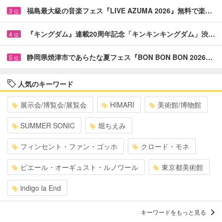
福島最大級の音楽フェス『LIVE AZUMA 2026』無料で楽…
3
位
『キングダム』連載20周年記念「キンキンキングダム」渋…
4
位
静岡県焼津市であらたな夏フェス『BON BON BON 2026…
5
位
人気のキーワード
展示会/博覧会/展覧会
HIMARI
美術館/博物館
SUMMER SONIC
堀ちえみ
フィンセント・ファン・ゴッホ
クロード・モネ
ピエール・オーギュスト・ルノワール
東京都美術館
indigo la End
キーワードをもっと見る