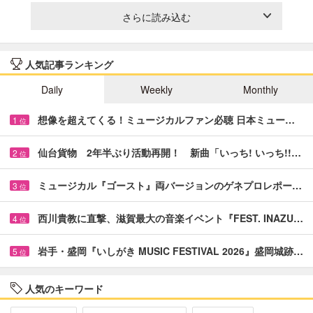
さらに読み込む
人気記事ランキング
Daily
Weekly
Monthly
想像を超えてくる！ミュージカルファン必聴 日本ミュー…
1
位
仙台貨物 2年半ぶり活動再開！ 新曲「いっち! いっち!!…
2
位
ミュージカル『ゴースト』両バージョンのゲネプロレポー…
3
位
西川貴教に直撃、滋賀最大の音楽イベント『FEST. INAZU…
4
位
岩手・盛岡『いしがき MUSIC FESTIVAL 2026』盛岡城跡…
5
位
人気のキーワード