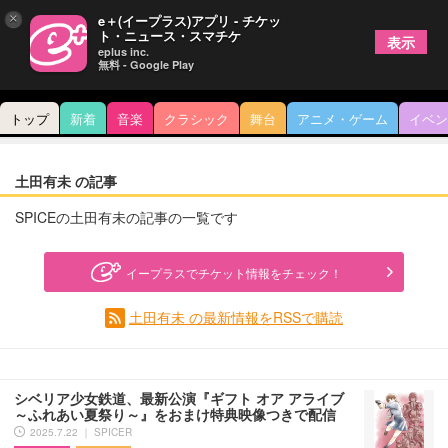
×
e＋(イープラス)アプリ - チケッ
ト・ニュース・スマチケ
表示
eplus inc.
無料 - Google Play
トップ
新着
音楽
クラシック
舞台
アニメ・ゲーム
イベン
土田有未 の記事
SPICEの土田有未の記事の一覧です
イープラスでチケット情報をチェック！
土田有未 の最新情報をRSSで購読
シベリア少女鉄道、最新公演『ギフト オア アライブ
～ふれあい夏祭り～』をおまけ特典映像つきで配信
2025.7.22 ｜ SPICER