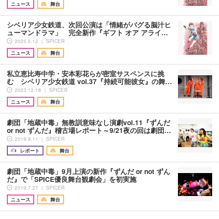
ニュース
舞台
シベリア少女鉄道、次回公演は「情緒がバグる脳汁ヒ
ューマンドラマ」 完全新作『ギフト オア アライ…
2025.5.12 ｜ SPICER
ニュース
舞台
私立恵比寿中学・安本彩花らが密室サスペンスに挑
む シベリア少女鉄道 vol.37『持続可能彼女』の舞…
2023.12.18 ｜ SPICER
ニュース
舞台
劇団「地蔵中毒」無教訓意味なし演劇vol.11『ずんだ
or not ずんだ』稽古場レポート～9/21夜の回は劇団…
2019.9.11 ｜ SPICER
レポート
舞台
劇団「地蔵中毒」9月上演の新作『ずんだ or not ずん
だ』で「SPICE優良舞台観劇会」を初実施
2019.7.27 ｜ SPICER
ニュース
舞台