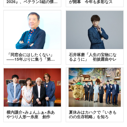
2026』、ベテラン3組の懐…
が開幕 今年も多彩なス
テ…
「同窓会にはしたくない」
石井琢磨「人生の宝物にな
――15年ぶりに集う「第…
るように」 初披露曲やレ
ア…
横内謙介×みょんふぁ×糸あ
夏休みはカハクで「いきも
やつり人形一糸座 創作
のの生存戦略」を知ろ
人…
う！ …