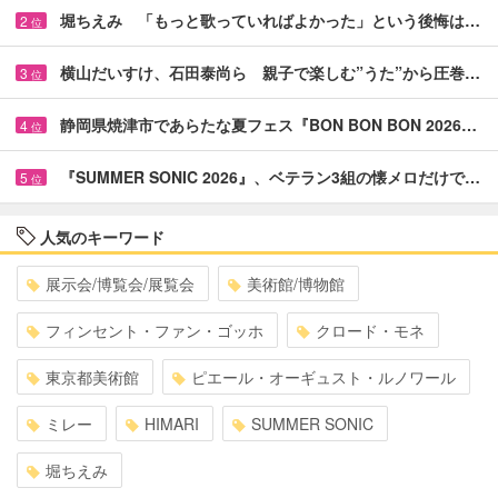
堀ちえみ 「もっと歌っていればよかった」という後悔は…
2
位
横山だいすけ、石田泰尚ら 親子で楽しむ”うた”から圧巻…
3
位
静岡県焼津市であらたな夏フェス『BON BON BON 2026…
4
位
『SUMMER SONIC 2026』、ベテラン3組の懐メロだけで…
5
位
人気のキーワード
展示会/博覧会/展覧会
美術館/博物館
フィンセント・ファン・ゴッホ
クロード・モネ
東京都美術館
ピエール・オーギュスト・ルノワール
ミレー
HIMARI
SUMMER SONIC
堀ちえみ