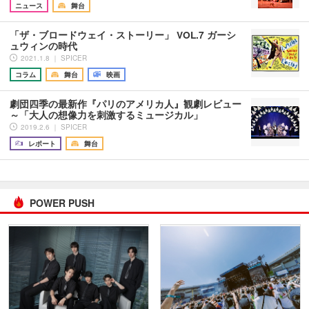
ニュース
舞台
「ザ・ブロードウェイ・ストーリー」 VOL.7 ガーシ
ュウィンの時代
2021.1.8 ｜ SPICER
コラム
舞台
映画
劇団四季の最新作『パリのアメリカ人』観劇レビュー
～「大人の想像力を刺激するミュージカル」
2019.2.6 ｜ SPICER
レポート
舞台
POWER PUSH