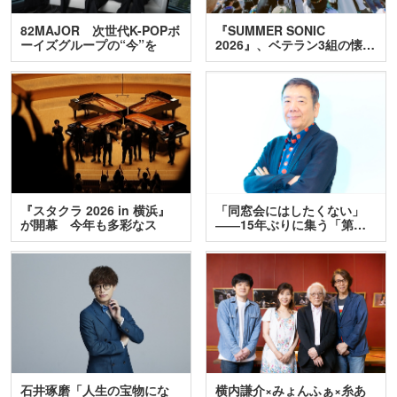
82MAJOR 次世代K-POPボ
『SUMMER SONIC
ーイズグループの“今”を
2026』、ベテラン3組の懐…
訊…
『スタクラ 2026 in 横浜』
「同窓会にはしたくない」
が開幕 今年も多彩なス
――15年ぶりに集う「第…
テ…
石井琢磨「人生の宝物にな
横内謙介×みょんふぁ×糸あ