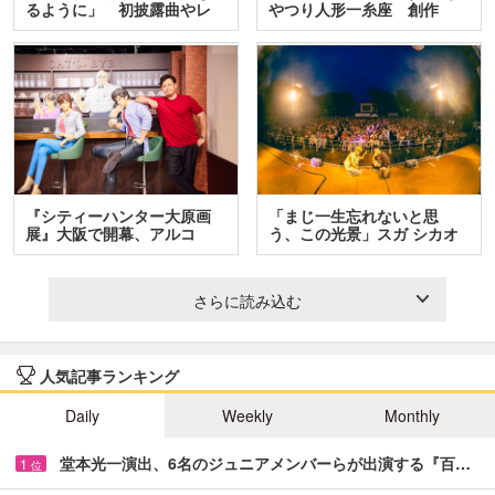
るように」 初披露曲やレ
やつり人形一糸座 創作
ア…
人…
『シティーハンター大原画
「まじ一生忘れないと思
展』大阪で開幕、アルコ
う、この光景」スガ シカオ
＆…
と…
さらに読み込む
人気記事ランキング
Daily
Weekly
Monthly
堂本光一演出、6名のジュニアメンバーらが出演する『百…
1
位