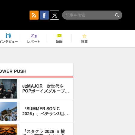
OWER PUSH
82MAJOR 次世代K-
「同窓会に
POPボーイズグループ…
い」――1
『SUMMER SONIC
石井琢磨「
2026』、ベテラン3組…
なるように
『スタクラ 2026 in 横
横内謙介×