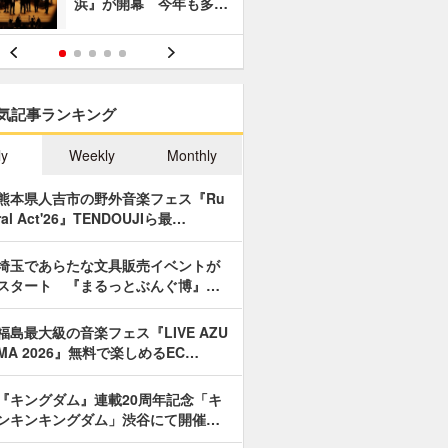
浜』が開幕 今年も多…
あやつり人
気記事ランキング
ly
Weekly
Monthly
熊本県人吉市の野外音楽フェス『Ru
ral Act'26』TENDOUJIら最…
埼玉であらたな文具販売イベントが
スタート 『まるっとぶんぐ博』…
福島最大級の音楽フェス『LIVE AZU
MA 2026』無料で楽しめるEC…
『キングダム』連載20周年記念「キ
ンキンキングダム」渋谷にて開催…