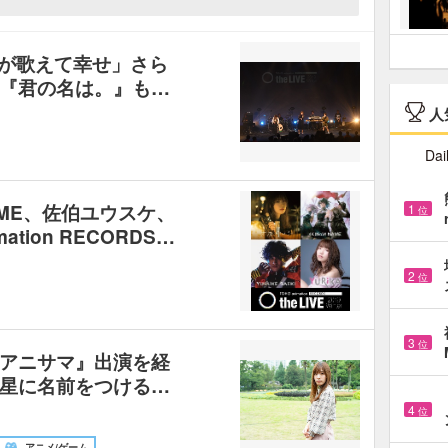
歌が歌えて幸せ」さら
『君の名は。』も…
人
Dai
AME、佐伯ユウスケ、
1
位
ation RECORDS…
2
位
3
位
アニサマ』出演を経
星に名前をつける…
4
位
アニメ/ゲーム