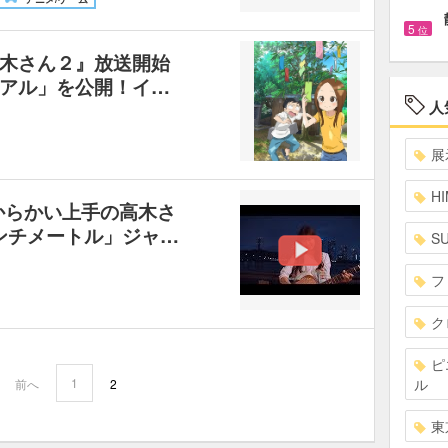
5
位
木さん２』放送開始
アル」を公開！イ…
人
展
HI
からかい上手の高木さ
ンチメートル」ジャ…
S
フ
ク
ピ
ル
1
前へ
2
東