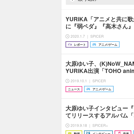
YURiKA「アニメと共に
に『弱ペダ』『高木さん』
2020.1.7 ｜ SPICER
レポート
アニメ/ゲーム
大原ゆい子、(K)NoW_N
YURiKA出演「TOHO anim
2019.10.1 ｜ SPICER
ニュース
アニメ/ゲーム
大原ゆい子インタビュー『
てリリースするアルバム「
2019.9.18 ｜ SPICER+
動画
インタビュー
音楽