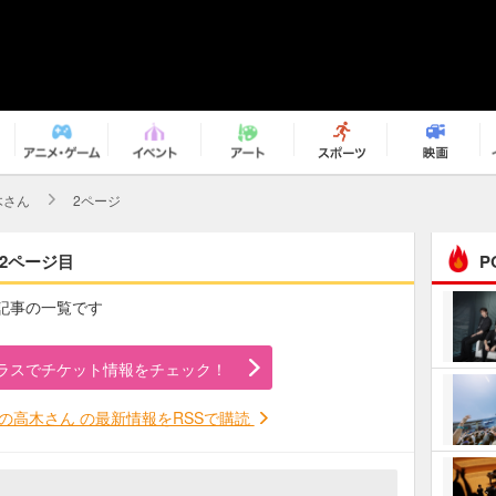
木さん
2ページ
 2ページ目
P
の記事の一覧です
まるで原作の世界から飛
び出してきたよう！ 圧…
ラスでチケット情報をチェック！
ｅｐｌｕｓ ｗｅｅｋｅ
ｎｄ ｃｌｕｂ
の高木さん の最新情報をRSSで購読
ＲｅｏＮａ“ピルグリム”