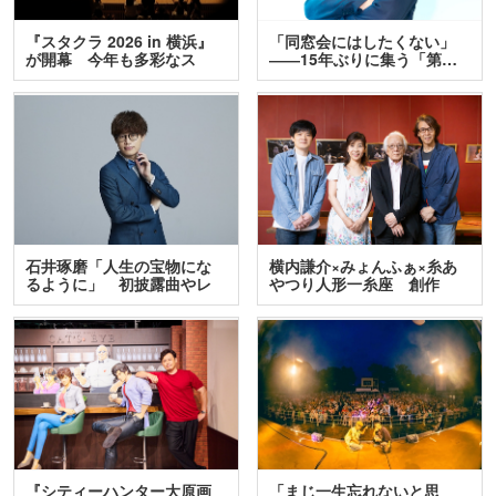
『スタクラ 2026 in 横浜』
「同窓会にはしたくない」
が開幕 今年も多彩なス
――15年ぶりに集う「第…
テ…
石井琢磨「人生の宝物にな
横内謙介×みょんふぁ×糸あ
るように」 初披露曲やレ
やつり人形一糸座 創作
ア…
人…
『シティーハンター大原画
「まじ一生忘れないと思