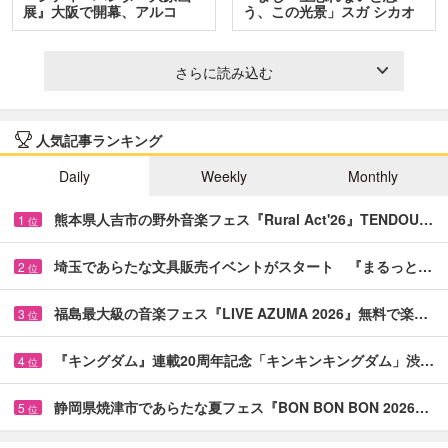
展』大阪で開幕、アルコ
う、この光景」スガ シカオ
＆…
と…
さらに読み込む
人気記事ランキング
Daily
Weekly
Monthly
熊本県人吉市の野外音楽フェス『Rural Act'26』TENDOU…
1
位
埼玉であらたな文具販売イベントがスタート 『まるっと…
2
位
福島最大級の音楽フェス『LIVE AZUMA 2026』無料で楽…
3
位
『キングダム』連載20周年記念「キンキンキングダム」渋…
4
位
静岡県焼津市であらたな夏フェス『BON BON BON 2026…
5
位