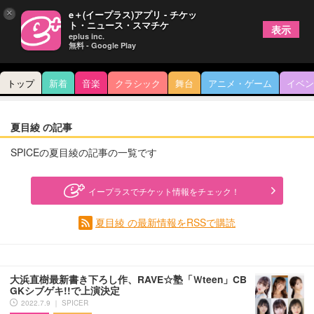
×
e＋(イープラス)アプリ - チケッ
ト・ニュース・スマチケ
表示
eplus inc.
無料 - Google Play
トップ
新着
音楽
クラシック
舞台
アニメ・ゲーム
イベン
夏目綾 の記事
SPICEの夏目綾の記事の一覧です
イープラスでチケット情報をチェック！
夏目綾 の最新情報をRSSで購読
大浜直樹最新書き下ろし作、RAVE☆塾「Ｗteen」CB
GKシブゲキ!!で上演決定
2022.7.9 ｜ SPICER