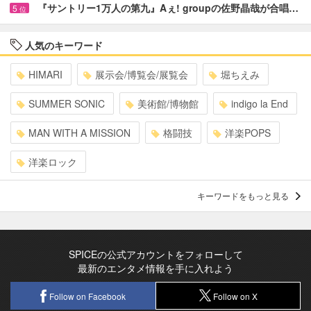
『サントリー1万人の第九』Aぇ! groupの佐野晶哉が合唱…
5
位
人気のキーワード
HIMARI
展示会/博覧会/展覧会
堀ちえみ
SUMMER SONIC
美術館/博物館
indigo la End
MAN WITH A MISSION
格闘技
洋楽POPS
洋楽ロック
キーワードをもっと見る
SPICEの公式アカウントをフォローして
最新のエンタメ情報を手に入れよう
Follow on Facebook
Follow on X