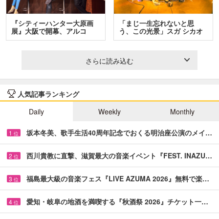
『シティーハンター大原画
「まじ一生忘れないと思
展』大阪で開幕、アルコ
う、この光景」スガ シカオ
＆…
と…
さらに読み込む
人気記事ランキング
Daily
Weekly
Monthly
坂本冬美、歌手生活40周年記念でおくる明治座公演のメイ…
1
位
西川貴教に直撃、滋賀最大の音楽イベント『FEST. INAZU…
2
位
福島最大級の音楽フェス『LIVE AZUMA 2026』無料で楽…
3
位
愛知・岐阜の地酒を満喫する『秋酒祭 2026』チケット一…
4
位