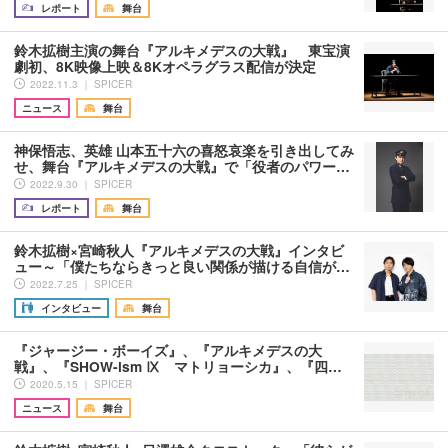
レポート
舞台
鈴木拡樹主演の舞台『アルキメデスの大戦』 東宝演
劇初、8K映像上映＆8Kオペラグラス配信が決定
2022.11.3 ｜ SPICER
ニュース
舞台
神保悟志、英雄 山本五十六の喜怒哀楽を引き出してみ
せ、舞台『アルキメデスの大戦』で「役者のパワー…
2022.9.30 ｜ SPICER
レポート
舞台
鈴木拡樹×宮崎秋人『アルキメデスの大戦』インタビ
ュー～「僕たちならきっと良い関係が描ける自信が…
2022.7.25 ｜ SPICER
インタビュー
舞台
『ジャージー・ボーイズ』、『アルキメデスの大
戦』、『SHOW-ism Ⅸ マトリョーシカ』、『四…
2020.5.15 ｜ SPICER
ニュース
舞台