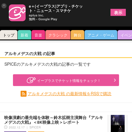
×
e＋(イープラス)アプリ - チケッ
ト・ニュース・スマチケ
表示
eplus inc.
無料 - Google Play
トップ
新着
音楽
クラシック
舞台
アニメ・ゲーム
イベン
アルキメデスの大戦 の記事
SPICEのアルキメデスの大戦の記事の一覧です
イープラスでチケット情報をチェック！
アルキメデスの大戦 の最新情報をRSSで購読
映像演劇の最先端を体験～鈴木拡樹主演舞台『アルキ
メデスの大戦』＜8K映像上映＞レポート
2022.12.17 ｜ SPICER