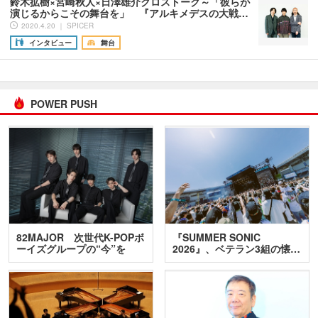
鈴木拡樹×宮崎秋人×日澤雄介クロストーク～「彼らが
演じるからこその舞台を」 『アルキメデスの大戦…
2020.4.20 ｜ SPICER
インタビュー
舞台
POWER PUSH
82MAJOR 次世代K-POPボ
『SUMMER SONIC
ーイズグループの“今”を
2026』、ベテラン3組の懐…
訊…