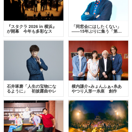
『スタクラ 2026 in 横浜』
「同窓会にはしたくない」
が開幕 今年も多彩なス
――15年ぶりに集う「第…
テ…
石井琢磨「人生の宝物にな
横内謙介×みょんふぁ×糸あ
るように」 初披露曲やレ
やつり人形一糸座 創作
ア…
人…