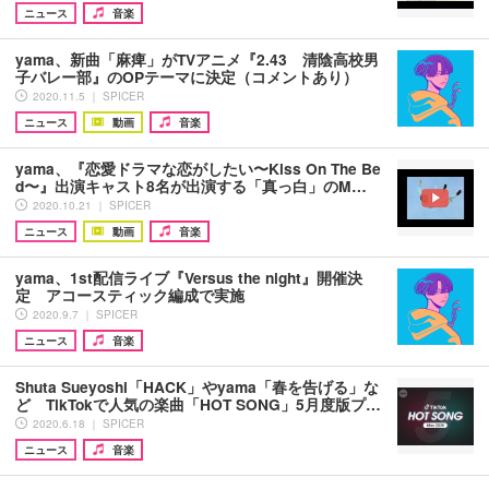
ニュース
音楽
yama、新曲「麻痺」がTVアニメ『2.43 清陰高校男
子バレー部』のOPテーマに決定（コメントあり）
2020.11.5 ｜ SPICER
ニュース
動画
音楽
yama、『恋愛ドラマな恋がしたい〜Kiss On The Be
d〜』出演キャスト8名が出演する「真っ白」のM…
2020.10.21 ｜ SPICER
ニュース
動画
音楽
yama、1st配信ライブ『Versus the night』開催決
定 アコースティック編成で実施
2020.9.7 ｜ SPICER
ニュース
音楽
Shuta Sueyoshi「HACK」やyama「春を告げる」な
ど TikTokで人気の楽曲「HOT SONG」5月度版プ…
2020.6.18 ｜ SPICER
ニュース
音楽