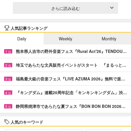
さらに読み込む
人気記事ランキング
Daily
Weekly
Monthly
熊本県人吉市の野外音楽フェス『Rural Act'26』TENDOU…
1
位
埼玉であらたな文具販売イベントがスタート 『まるっと…
2
位
福島最大級の音楽フェス『LIVE AZUMA 2026』無料で楽…
3
位
『キングダム』連載20周年記念「キンキンキングダム」渋…
4
位
静岡県焼津市であらたな夏フェス『BON BON BON 2026…
5
位
人気のキーワード