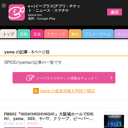
×
e＋(イープラス)アプリ - チケッ
ト・ニュース・スマチケ
表示
eplus inc.
無料 - Google Play
トップ
新着
音楽
クラシック
舞台
アニメ・ゲーム
イベン
yama の記事 - 5ページ目
SPICEのyamaの記事の一覧です
イープラスでチケット情報をチェック！
yama の最新情報をRSSで購読
FM802『HIGH!HIGH!HIGH!』大阪城ホールでDIS
H//、yama、XIIX、ヤバT、クリープ、ビーバー…
2021.8.19 ｜ SPICER