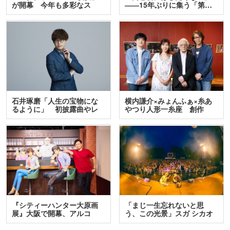
が開幕 今年も多彩なス
――15年ぶりに集う「第…
テ…
石井琢磨「人生の宝物にな
横内謙介×みょんふぁ×糸あ
るように」 初披露曲やレ
やつり人形一糸座 創作
ア…
人…
『シティーハンター大原画
「まじ一生忘れないと思
展』大阪で開幕、アルコ
う、この光景」スガ シカオ
＆…
と…