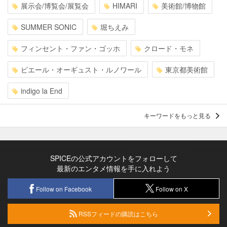
展示会/博覧会/展覧会
HIMARI
美術館/博物館
SUMMER SONIC
堀ちえみ
フィンセント・ファン・ゴッホ
クロード・モネ
ピエール・オーギュスト・ルノワール
東京都美術館
indigo la End
キーワードをもっと見る
SPICEの公式アカウントをフォローして
最新のエンタメ情報を手に入れよう
Follow on Facebook
Follow on X
RSSフィードの購読はこちら