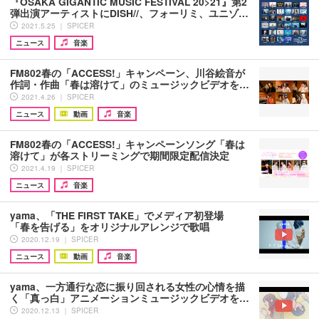
『OSAKA GIGANTIC MUSIC FESTIVAL 20>21』第2
弾出演アーティストにDISH//、フォーリミ、ユニゾ…
2021.5.25 ｜ SPICER
ニュース
音楽
FM802春の「ACCESS!」キャンペーン、川谷絵音が
作詞・作曲「春は溶けて」のミュージックビデオを…
2021.4.26 ｜ SPICER
ニュース
動画
音楽
FM802春の「ACCESS!」キャンペーンソング「春は
溶けて」が各ストリーミングで期間限定配信決定
2021.4.19 ｜ SPICER
ニュース
音楽
yama、「THE FIRST TAKE」でメディア初登場
「春を告げる」をオリジナルアレンジで歌唱
2020.12.19 ｜ SPICER
ニュース
動画
音楽
yama、一方通行な恋に振り回される女性の心情を描
く「真っ白」アニメーションミュージックビデオを…
2020.12.13 ｜ SPICER