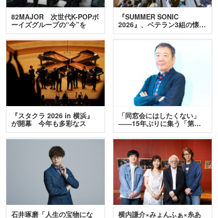
82MAJOR 次世代K-POPボ
『SUMMER SONIC
ーイズグループの“今”を
2026』、ベテラン3組の懐…
訊…
『スタクラ 2026 in 横浜』
「同窓会にはしたくない」
が開幕 今年も多彩なス
――15年ぶりに集う「第…
テ…
石井琢磨「人生の宝物にな
横内謙介×みょんふぁ×糸あ