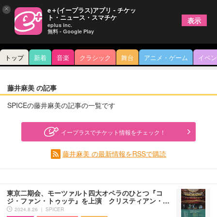
×
e＋(イープラス)アプリ - チケッ
ト・ニュース・スマチケ
表示
eplus inc.
無料 - Google Play
トップ
新着
音楽
クラシック
舞台
アニメ・ゲーム
イベン
藤井麻美 の記事
SPICEの藤井麻美の記事の一覧です
イープラスでチケット情報をチェック！
藤井麻美 の最新情報をRSSで購読
東京二期会、モーツァルト四大オペラのひとつ『コ
ジ・ファン・トゥッテ』を上演 クリスティアン・…
2024.8.26 ｜ SPICER