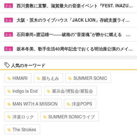
西川貴教に直撃、滋賀最大の音楽イベント『FEST. INAZU…
2
位
大阪・茨木のライブハウス「JACK LION」存続支援ライ…
3
位
石田泰尚×渡辺雄一――破格の“音楽魂”が静かに燃える …
4
位
坂本冬美、歌手生活40周年記念でおくる明治座公演のメイ…
5
位
人気のキーワード
HIMARI
堀ちえみ
SUMMER SONIC
indigo la End
展示会/博覧会/展覧会
MAN WITH A MISSION
洋楽POPS
洋楽ロック
SUMMER SONICライブ
The Strokes