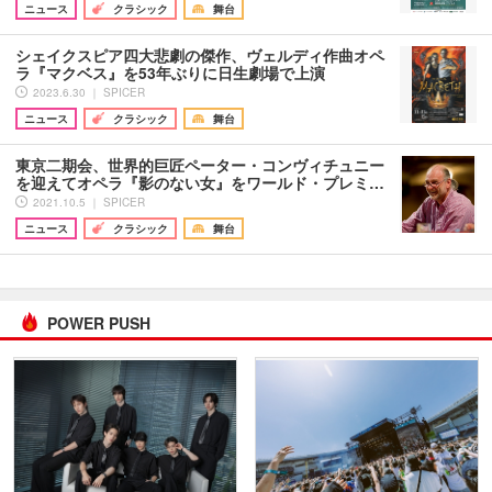
ニュース
クラシック
舞台
シェイクスピア四大悲劇の傑作、ヴェルディ作曲オペ
ラ『マクベス』を53年ぶりに日生劇場で上演
2023.6.30 ｜ SPICER
ニュース
クラシック
舞台
東京二期会、世界的巨匠ペーター・コンヴィチュニー
を迎えてオペラ『影のない女』をワールド・プレミ…
2021.10.5 ｜ SPICER
ニュース
クラシック
舞台
POWER PUSH