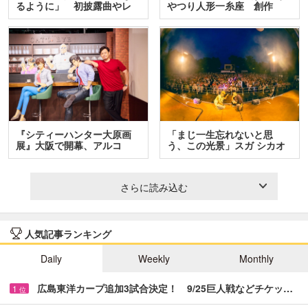
るように」 初披露曲やレ
やつり人形一糸座 創作
ア…
人…
『シティーハンター大原画
「まじ一生忘れないと思
展』大阪で開幕、アルコ
う、この光景」スガ シカオ
＆…
と…
さらに読み込む
人気記事ランキング
Daily
Weekly
Monthly
広島東洋カープ追加3試合決定！ 9/25巨人戦などチケッ…
1
位