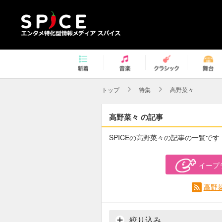
トップ
特集
高野菜々
高野菜々 の記事
SPICEの高野菜々の記事の一覧です
イープ
高野
絞り込み