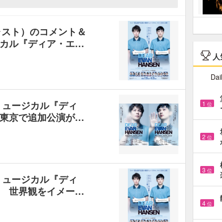
ャスト）のコメント＆
カル『ディア・エ…
人
Dai
ミュージカル『ディ
1
位
東京で追加公演が…
2
位
3
位
ミュージカル『ディ
 世界観をイメー…
4
位