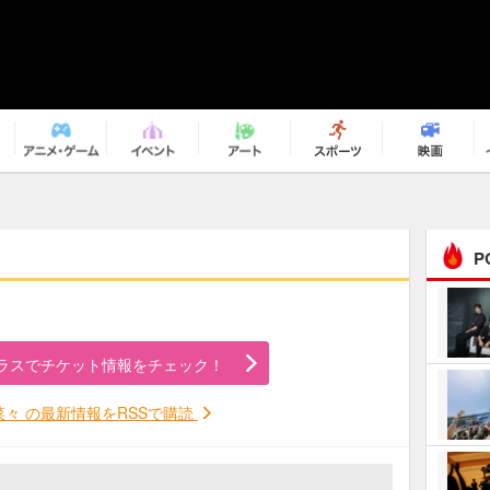
P
まるで原作の世界から飛
び出してきたよう！ 圧…
ラスでチケット情報をチェック！
ｅｐｌｕｓ ｗｅｅｋｅ
ｎｄ ｃｌｕｂ
菜々 の最新情報をRSSで購読
ＲｅｏＮａ“ピルグリム”