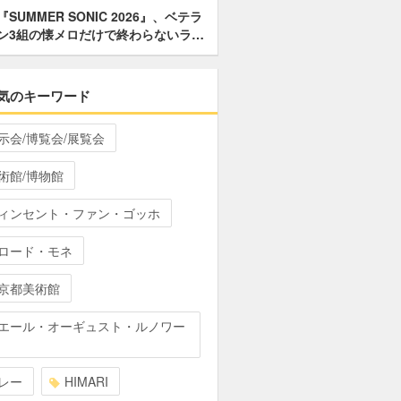
『SUMMER SONIC 2026』、ベテラ
ン3組の懐メロだけで終わらないラ…
気のキーワード
示会/博覧会/展覧会
術館/博物館
ィンセント・ファン・ゴッホ
ロード・モネ
京都美術館
エール・オーギュスト・ルノワー
レー
HIMARI