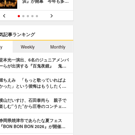
浜』が開幕 今年も多…
あやつり人
気記事ランキング
ly
Weekly
Monthly
堂本光一演出、6名のジュニアメンバ
ーらが出演する『百鬼夜鏡』 鬼…
堀ちえみ 「もっと歌っていればよ
かった」という後悔はもうしたく…
横山だいすけ、石田泰尚ら 親子で
楽しむ”うた”から圧巻のコンチェ…
静岡県焼津市であらたな夏フェス
『BON BON BON 2026』が開催…