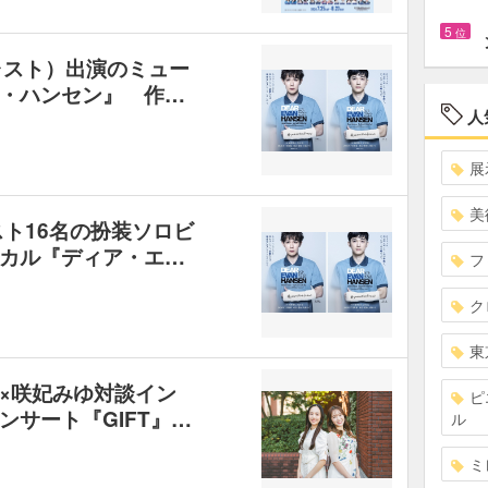
5
位
ャスト）出演のミュー
・ハンセン』 作…
人
展
美
スト16名の扮装ソロビ
カル『ディア・エ…
フ
ク
東
×咲妃みゆ対談イン
ピ
サート『GIFT』…
ル
ミ