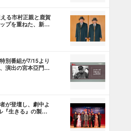
迎える市村正親と鹿賀
ップを重ねた、新…
別番組が7/15より
、演出の宮本亞門…
者が登壇し、劇中よ
ル『生きる』の製…