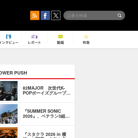
OWER PUSH
82MAJOR 次世代K-
「同窓会に
POPボーイズグループ…
い」――1
『SUMMER SONIC
石井琢磨「
2026』、ベテラン3組…
なるように
『スタクラ 2026 in 横
横内謙介×