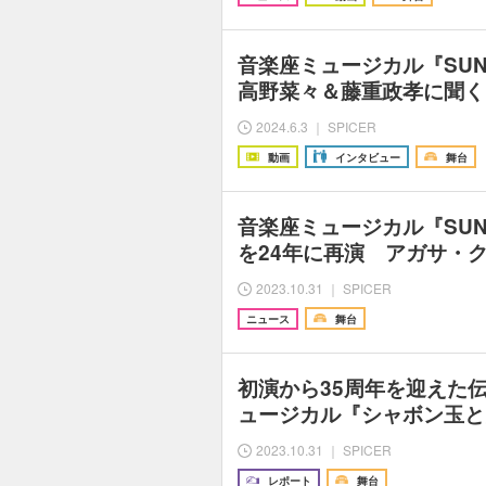
音楽座ミュージカル『SUN
高野菜々＆藤重政孝に聞く
2024.6.3 ｜ SPICER
動画
インタビュー
舞台
音楽座ミュージカル『SUN
を24年に再演 アガサ・
2023.10.31 ｜ SPICER
ニュース
舞台
初演から35周年を迎えた
ュージカル『シャボン玉と
2023.10.31 ｜ SPICER
レポート
舞台