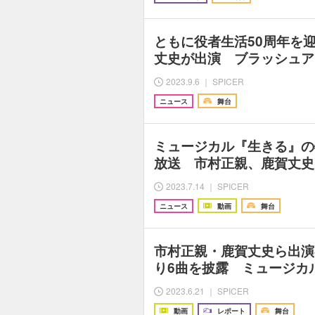
ともに役者生活50周年を
丈史が出演 ブラッシュア
2023.9.6 ｜ SPICER
ニュース
舞台
ミュージカル『生きる』の特
放送 市村正親、鹿賀丈史
2023.7.14 ｜ SPICER
ニュース
動画
舞台
市村正親・鹿賀丈史ら出演
り6曲を披露 ミュージカ
2023.6.21 ｜ SPICER
動画
レポート
舞台