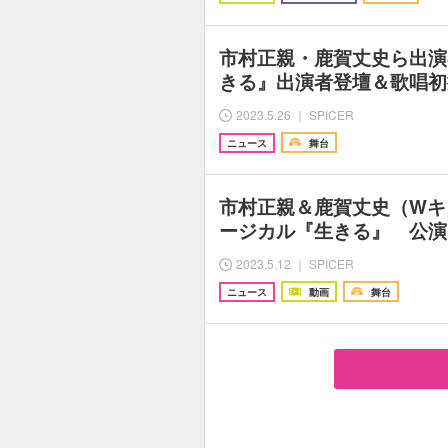
市村正親・鹿賀丈史ら出演
きる』出演者登壇＆歌唱初
2023.5.26 ｜ SPICER
ニュース
舞台
市村正親＆鹿賀丈史（Wキ
ージカル『生きる』 公演
2023.5.12 ｜ SPICER
ニュース
動画
舞台