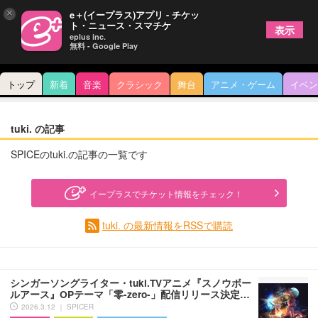
×
e＋(イープラス)アプリ - チケッ
ト・ニュース・スマチケ
表示
eplus inc.
無料 - Google Play
トップ
新着
音楽
クラシック
舞台
アニメ・ゲーム
イベン
tuki. の記事
SPICEのtuki.の記事の一覧です
イープラスでチケット情報をチェック！
tuki. の最新情報をRSSで購読
シンガーソングライター・tuki.TVアニメ『スノウボー
ルアース』OPテーマ「零-zero-」配信リリース決定…
2026.3.12 ｜ SPICER