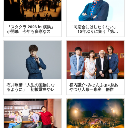
『スタクラ 2026 in 横浜』
「同窓会にはしたくない」
が開幕 今年も多彩なス
――15年ぶりに集う「第…
テ…
石井琢磨「人生の宝物にな
横内謙介×みょんふぁ×糸あ
るように」 初披露曲やレ
やつり人形一糸座 創作
ア…
人…