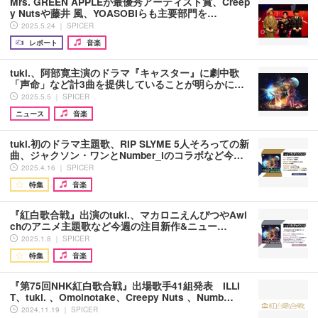
Mrs. GREEN APPLEが最優秀アーティスト賞、Creep
y Nutsや藤井 風、YOASOBIらも主要部門を…
2025.5.24 ｜ SPICER
レポート
音楽
tuki.、阿部寛主演のドラマ『キャスター』に劇中歌
「声命」など計3曲を提供していることが明らかに…
2025.5.5 ｜ SPICER
ニュース
音楽
tuki.初のドラマ主題歌、RIP SLYME 5人そろっての新
曲、ジャクソン・ワンとNumber_iのコラボなど今…
2025.4.16 ｜ SPICER
特集
音楽
『紅白歌合戦』出演のtuki.、マカロニえんぴつやAwi
chのアニメ主題歌など今週の注目新作&ニュー…
2025.1.8 ｜ SPICER
特集
音楽
『第75回NHK紅白歌合戦』出場歌手41組発表 ILLI
T、tuki. 、Omoinotake、Creepy Nuts 、Numb…
2024.11.19 ｜ SPICER