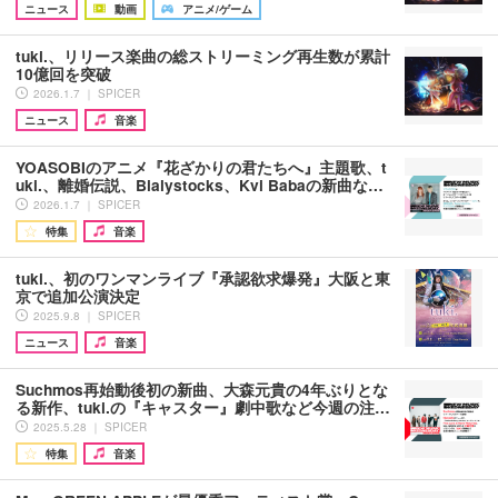
ニュース
動画
アニメ/ゲーム
tuki.、リリース楽曲の総ストリーミング再生数が累計
10億回を突破
2026.1.7 ｜ SPICER
ニュース
音楽
YOASOBIのアニメ『花ざかりの君たちへ』主題歌、t
uki.、離婚伝説、Bialystocks、Kvi Babaの新曲な…
2026.1.7 ｜ SPICER
特集
音楽
tuki.、初のワンマンライブ『承認欲求爆発』大阪と東
京で追加公演決定
2025.9.8 ｜ SPICER
ニュース
音楽
Suchmos再始動後初の新曲、大森元貴の4年ぶりとな
る新作、tuki.の『キャスター』劇中歌など今週の注…
2025.5.28 ｜ SPICER
特集
音楽