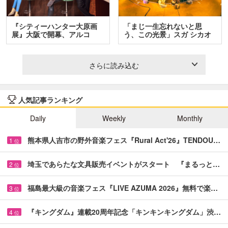
『シティーハンター大原画
「まじ一生忘れないと思
展』大阪で開幕、アルコ
う、この光景」スガ シカオ
＆…
と…
さらに読み込む
人気記事ランキング
Daily
Weekly
Monthly
熊本県人吉市の野外音楽フェス『Rural Act'26』TENDOU…
1
位
埼玉であらたな文具販売イベントがスタート 『まるっと…
2
位
福島最大級の音楽フェス『LIVE AZUMA 2026』無料で楽…
3
位
『キングダム』連載20周年記念「キンキンキングダム」渋…
4
位