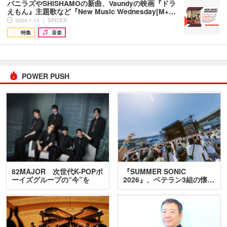
バニラズやSHISHAMOの新曲、Vaundyの映画『ドラ
えもん』主題歌など『New Music Wednesday[M+…
2024.1.10 ｜ SPICER
特集
音楽
POWER PUSH
82MAJOR 次世代K-POPボ
『SUMMER SONIC
ーイズグループの“今”を
2026』、ベテラン3組の懐…
訊…