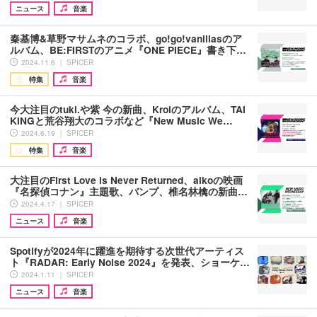
ニュース
音楽
秦基博&草野マサムネのコラボ、go!go!vanillasのア
ルバム、BE:FIRSTのアニメ『ONE PIECE』書き下…
2024.11.6 ｜ SPICER
特集
音楽
今大注目のtuki.や紫 今の新曲、Kroiのアルバム、TAI
KINGと荒谷翔大のコラボなど『New Music We…
2024.6.19 ｜ SPICER
特集
音楽
大注目のFirst Love is Never Returned、aikoの映画
『名探偵コナン』主題歌、バンプ、椎名林檎の新曲…
2024.4.17 ｜ SPICER
ニュース
音楽
Spotifyが2024年に躍進を期待する次世代アーティス
ト『RADAR: Early Noise 2024』を発表、ショーケ…
2024.1.11 ｜ SPICER
ニュース
音楽