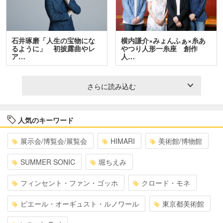
石井琢磨「人生の宝物にな
横内謙介×みょんふぁ×糸あ
るように」 初披露曲やレ
やつり人形一糸座 創作
ア…
人…
さらに読み込む
人気のキーワード
展示会/博覧会/展覧会
HIMARI
美術館/博物館
SUMMER SONIC
堀ちえみ
フィンセント・ファン・ゴッホ
クロード・モネ
ピエール・オーギュスト・ルノワール
東京都美術館