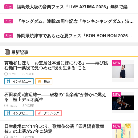
福島最大級の音楽フェス『LIVE AZUMA 2026』無料で楽…
3
位
『キングダム』連載20周年記念「キンキンキングダム」渋…
4
位
静岡県焼津市であらたな夏フェス『BON BON BON 2026…
5
位
最新記事
貫地谷しほり「お芝居は本当に裸になる」――再び挑
NEW
む樋口一葉役で見つめた“役を生きる”こと
17:00 ｜ SPICER
インタビュー
舞台
石田泰尚×渡辺雄一――破格の“音楽魂”が静かに燃え
NEW
る 極上デュオ誕生
16:37 ｜ SPICER
インタビュー
クラシック
日生劇場にて14年ぶり、歌舞伎公演『四月陽春歌舞
NEW
伎』の上演が27年に決定
15:29 ｜ SPICER