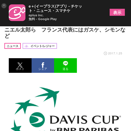
×
e＋(イープラス)アプリ - チケッ
ト・ニュース・スマチケ
表示
eplus inc.
無料 - Google Play
デビスカップの日仏代表選手が決定、日本代表にダ
ニエル太郎ら フランス代表にはガスケ、シモンな
ど
ニュース
イベント/レジャー
2017.1.25
ポスト
シェア
送る