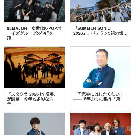
82MAJOR 次世代K-POPボ
『SUMMER SONIC
ーイズグループの“今”を
2026』、ベテラン3組の懐…
訊…
『スタクラ 2026 in 横浜』
「同窓会にはしたくない」
が開幕 今年も多彩なス
――15年ぶりに集う「第…
テ…