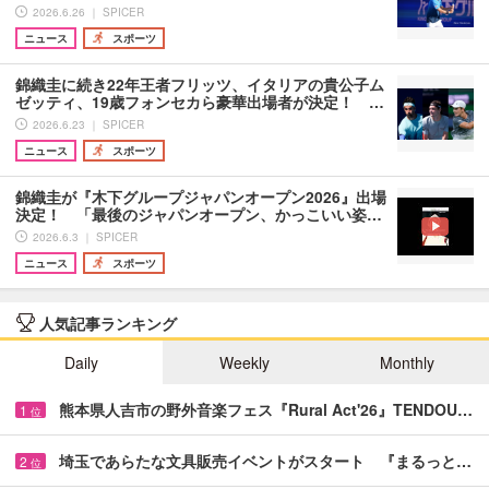
2026.6.26 ｜ SPICER
ニュース
スポーツ
錦織圭に続き22年王者フリッツ、イタリアの貴公子ム
ゼッティ、19歳フォンセカら豪華出場者が決定！ …
2026.6.23 ｜ SPICER
ニュース
スポーツ
錦織圭が『木下グループジャパンオープン2026』出場
決定！ 「最後のジャパンオープン、かっこいい姿…
2026.6.3 ｜ SPICER
ニュース
スポーツ
人気記事ランキング
Daily
Weekly
Monthly
熊本県人吉市の野外音楽フェス『Rural Act'26』TENDOU…
1
位
埼玉であらたな文具販売イベントがスタート 『まるっと…
2
位