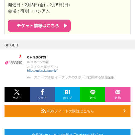
開催日：2月3日(金)～2月5日(日)
会場：有明コロシアム
SPICER
e+ sports
e+スポーツ情報
オフィシャルサイト:
http://eplus.jp/sports/
e+ スポーツ情報 イープラスのスポーツに関する情報全般
ポスト
シェア
はてブ
送る
送信
RSSフィードの購読はこちら
多彩なエンタメ情報をTwitterで発信中