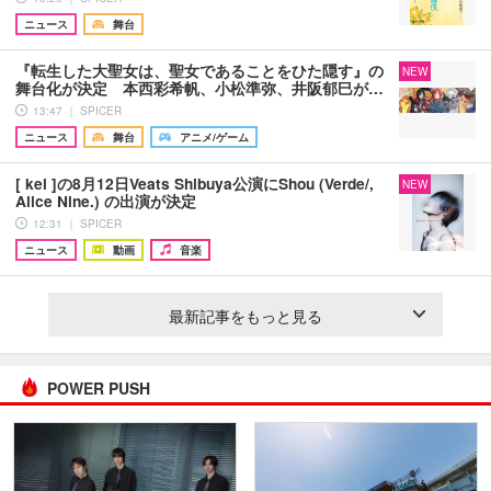
ニュース
舞台
『転生した大聖女は、聖女であることをひた隠す』の
NEW
舞台化が決定 本西彩希帆、小松準弥、井阪郁巳が…
13:47 ｜ SPICER
ニュース
舞台
アニメ/ゲーム
[ kei ]の8月12日Veats Shibuya公演にShou (Verde/,
NEW
Alice Nine.) の出演が決定
12:31 ｜ SPICER
ニュース
動画
音楽
最新記事をもっと見る
POWER PUSH