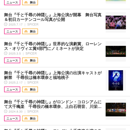
ニュース
舞台
舞台『千と千尋の神隠し』上海公演が開幕 舞台写真
＆初日カーテンコール写真が公開
2025.7.17 ｜ SPICER
ニュース
舞台
舞台『千と千尋の神隠し』世界的な演劇賞、ローレン
ス・オリヴィエ賞4部門にノミネートが決定
2025.3.5 ｜ SPICER
ニュース
舞台
舞台『千と千尋の神隠し』上海公演の出演キャストが
解禁 千尋役は橋本環奈と福地桃子
2025.2.17 ｜ SPICER
ニュース
舞台
舞台『千と千尋の神隠し』がロンドン・コロシアムに
て大千穐楽 千尋役の橋本環奈、上白石萌音、川栄…
2024.8.30 ｜ SPICER
ニュース
舞台