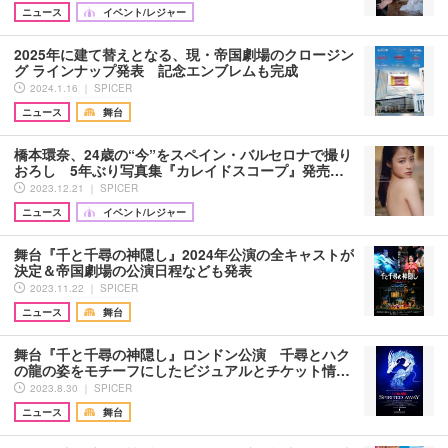
ニュース
イベント/レジャー
2025年に建て替えとなる、現・帝国劇場のクロージン
グ ラインナップ発表 記念エンブレムも完成
2024.1.16 ｜ SPICER
ニュース
舞台
橋本環奈、24歳の“今”をスペイン・バルセロナで撮り
おろし 5年ぶり写真集『カレイドスコープ』発売…
2023.12.21 ｜ SPICER
ニュース
イベント/レジャー
舞台『千と千尋の神隠し』2024年公演の全キャストが
決定＆帝国劇場の公演日程なども発表
2023.11.22 ｜ SPICER
ニュース
舞台
舞台『千と千尋の神隠し』ロンドン公演 千尋とハク
の龍の姿をモチーフにしたビジュアルとチケット情…
2023.8.30 ｜ SPICER
ニュース
舞台