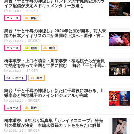
舞台『千と千尋の神隠し』ロンドン大千穐楽公演のラ
イブ配信が決定＆ドキュメンタリー放送も
2024.8.6 ｜ SPICER
ニュース
舞台
舞台『千と千尋の神隠し』2024年公演が開幕、前人未
踏の日本／イギリスの二か国同時上演へ～原作・宮…
2024.3.13 ｜ SPICER
ニュース
動画
舞台
橋本環奈・上白石萌音・川栄李奈・福地桃子らが全員
で熱意を持って全国と世界に挑む 舞台『千と千尋…
2024.3.1 ｜ SPICER
レポート
舞台
舞台『千と千尋の神隠し』新たに千尋役に加わる、川
栄李奈と福地桃子のメインビジュアルが完成
2024.2.20 ｜ SPICER
ニュース
舞台
橋本環奈、5年ぶり写真集『カレイドスコープ』発売
前の重版が決定 本編未収録カットをあらたに解禁
2024.1.26 ｜ SPICER