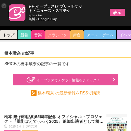
×
e＋(イープラス)アプリ - チケッ
ト・ニュース・スマチケ
表示
eplus inc.
無料 - Google Play
トップ
新着
音楽
クラシック
舞台
アニメ・ゲーム
イベン
橋本環奈 の記事
SPICEの橋本環奈の記事の一覧です
イープラスでチケット情報をチェック！
橋本環奈 の最新情報をRSSで購読
松本 隆 作詞活動55周年記念 オフィシャル・プロジェ
クト『風街ぽえてぃっく2025』追加出演者として橋…
2025.9.4 ｜ SPICER