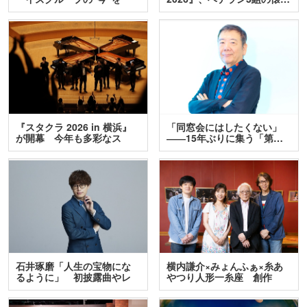
訊…
『スタクラ 2026 in 横浜』
「同窓会にはしたくない」
が開幕 今年も多彩なス
――15年ぶりに集う「第…
テ…
石井琢磨「人生の宝物にな
横内謙介×みょんふぁ×糸あ
るように」 初披露曲やレ
やつり人形一糸座 創作
ア…
人…