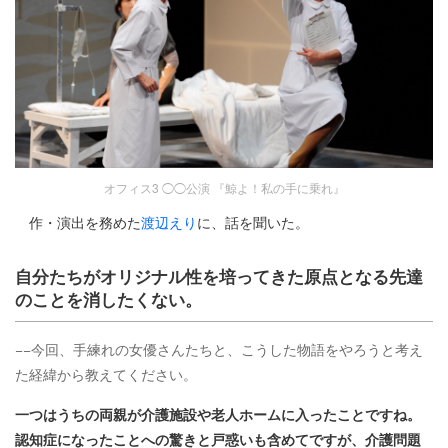
オフィス3 ◯◯公演 『鯨よ！私の手に乗れ』
作・演出を務めた
渡辺えり
に、話を聞いた。
自分たちがオリジナル性を培ってきた原点となる先達
のことを消したくない。
−−今回、手練れの女優さんたちと、こうした物語をやろうと考え
た経緯から教えてください。
一つはうちの両親が介護施設や老人ホームに入ったことですね。
認知症になったことへの驚きと戸惑いも含めてですが、介護問題