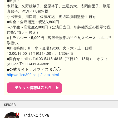
■出演：
木野花、久野綾希子、桑原裕子、土屋良太、広岡由里子、鷲尾
真知子、渡辺えり/銀粉蝶
小出奈央、川口龍、佐藤友紀、渡辺流演劇塾塾生 ほか
■料金：全席指定・税込6,800円
※小学生～高校生2,000円（公演日当日、年齢確認証の提示で座
席指定券と引換え）
※トラムシート5,000円（客席最後部の半立見スペース、atlasで
取扱い）
■開演時間：月・水・金曜19:00、火・木・土・日曜
12:00/16:00（1/19は14:00）、1/25休演
■問合せ：atlas Tel.03-5413-4815（平日12～18時）、オフィ
ス３○○ Tel.03-6804-4838
■公式サイト：オフィス３◯◯
http://office300.co.jp/index.html
SPICER
いまいこういち