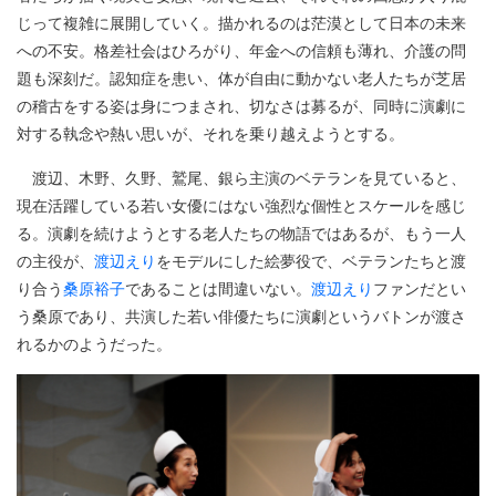
じって複雑に展開していく。描かれるのは茫漠として日本の未来
への不安。格差社会はひろがり、年金への信頼も薄れ、介護の問
題も深刻だ。認知症を患い、体が自由に動かない老人たちが芝居
の稽古をする姿は身につまされ、切なさは募るが、同時に演劇に
対する執念や熱い思いが、それを乗り越えようとする。
渡辺、木野、久野、鷲尾、銀ら主演のベテランを見ていると、
現在活躍している若い女優にはない強烈な個性とスケールを感じ
る。演劇を続けようとする老人たちの物語ではあるが、もう一人
の主役が、
渡辺えり
をモデルにした絵夢役で、ベテランたちと渡
り合う
桑原裕子
であることは間違いない。
渡辺えり
ファンだとい
う桑原であり、共演した若い俳優たちに演劇というバトンが渡さ
れるかのようだった。