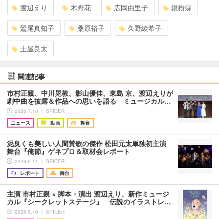
渡辺えり
木野花
広岡由里子
銀粉蝶
鷲尾真知子
桑原裕子
久野綾希子
土屋良太
関連記事
市村正親、中川晃教、影山優佳、東島 京、渡辺えりが
劇中曲を披露＆作品への思いを語る ミュージカル…
2026.7.10 ｜ SPICER
ニュース
動画
舞台
泥臭くも美しい人間賛歌の傑作 松田元太単独初主演
舞台『俺節』ゲネプロ＆取材会レポート
2026.6.11 ｜ SPICER
レポート
舞台
主演 市村正親 × 脚本・演出 渡辺えり、新作ミュージ
カル『シークレットステージ』 伝説のイラストレ…
2026.6.10 ｜ SPICER