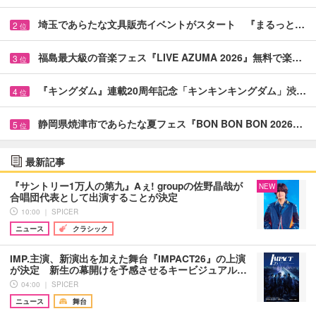
埼玉であらたな文具販売イベントがスタート 『まるっと…
2
位
福島最大級の音楽フェス『LIVE AZUMA 2026』無料で楽…
3
位
『キングダム』連載20周年記念「キンキンキングダム」渋…
4
位
静岡県焼津市であらたな夏フェス『BON BON BON 2026…
5
位
最新記事
『サントリー1万人の第九』Aぇ! groupの佐野晶哉が
NEW
合唱団代表として出演することが決定
10:00 ｜ SPICER
ニュース
クラシック
IMP.主演、新演出を加えた舞台『IMPACT26』の上演
が決定 新生の幕開けを予感させるキービジュアル…
04:00 ｜ SPICER
ニュース
舞台