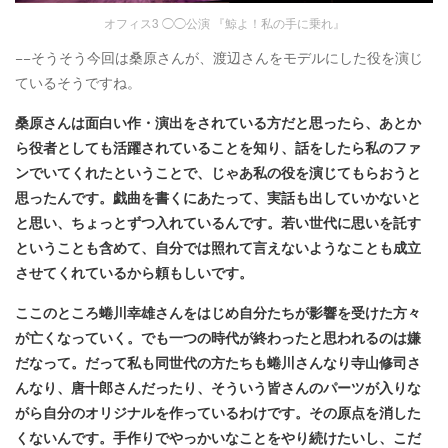
オフィス3 ◯◯公演 『鯨よ！私の手に乗れ』
−−そうそう今回は桑原さんが、渡辺さんをモデルにした役を演じ
ているそうですね。
桑原さんは面白い作・演出をされている方だと思ったら、あとか
ら役者としても活躍されていることを知り、話をしたら私のファ
ンでいてくれたということで、じゃあ私の役を演じてもらおうと
思ったんです。戯曲を書くにあたって、実話も出していかないと
と思い、ちょっとずつ入れているんです。若い世代に思いを託す
ということも含めて、自分では照れて言えないようなことも成立
させてくれているから頼もしいです。
ここのところ蜷川幸雄さんをはじめ自分たちが影響を受けた方々
が亡くなっていく。でも一つの時代が終わったと思われるのは嫌
だなって。だって私も同世代の方たちも蜷川さんなり寺山修司さ
んなり、唐十郎さんだったり、そういう皆さんのパーツが入りな
がら自分のオリジナルを作っているわけです。その原点を消した
くないんです。手作りでやっかいなことをやり続けたいし、こだ