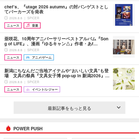
chef’s、『utage 2026 autumn』の対バンゲストとし
てパーカーズを発表
2026.8.6 ｜ SPICER
ニュース
音楽
亜咲花、10周年アニバーサリーベストアルバム『Son
g of LIFE』、漫画『ゆるキャン△』作者・あf…
2026.8.6 ｜ SPICER
ニュース
アニメ/ゲーム
新潟にちなんだご当地アイテムや“おいしい文具”も登
場 文具の祭典『文具女子博 pop-up in 新潟2026』…
2026.8.6 ｜ SPICER
ニュース
イベント/レジャー
最新記事をもっと見る
POWER PUSH