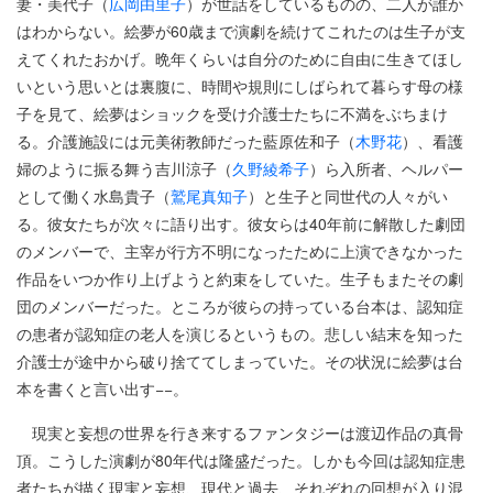
妻・美代子（
広岡由里子
）が世話をしているものの、二人が誰か
はわからない。絵夢が60歳まで演劇を続けてこれたのは生子が支
えてくれたおかげ。晩年くらいは自分のために自由に生きてほし
いという思いとは裏腹に、時間や規則にしばられて暮らす母の様
子を見て、絵夢はショックを受け介護士たちに不満をぶちまけ
る。介護施設には元美術教師だった藍原佐和子（
木野花
）、看護
婦のように振る舞う吉川涼子（
久野綾希子
）ら入所者、ヘルパー
として働く水島貴子（
鷲尾真知子
）と生子と同世代の人々がい
る。彼女たちが次々に語り出す。彼女らは40年前に解散した劇団
のメンバーで、主宰が行方不明になったために上演できなかった
作品をいつか作り上げようと約束をしていた。生子もまたその劇
団のメンバーだった。ところが彼らの持っている台本は、認知症
の患者が認知症の老人を演じるというもの。悲しい結末を知った
介護士が途中から破り捨ててしまっていた。その状況に絵夢は台
本を書くと言い出す−−。
現実と妄想の世界を行き来するファンタジーは渡辺作品の真骨
頂。こうした演劇が80年代は隆盛だった。しかも今回は認知症患
者たちが描く現実と妄想、現代と過去、それぞれの回想が入り混