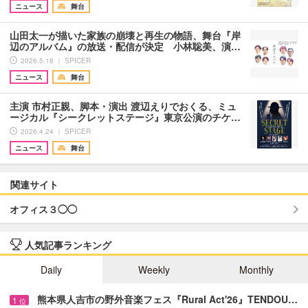
ニュース
舞台
山田太一が描いた家族の崩壊と再生の物語、舞台『岸
辺のアルバム』の放送・配信が決定 小林聡美、演…
2026.5.18 ｜ SPICER
ニュース
舞台
主演 市村正親、脚本・演出 渡辺えりでおくる、ミュ
ージカル『シークレットステージ』東京公演のチケ…
2026.4.24 ｜ SPICER
ニュース
舞台
関連サイト
オフィス３◯◯
人気記事ランキング
Daily
Weekly
Monthly
熊本県人吉市の野外音楽フェス『Rural Act'26』TENDOU…
1
位