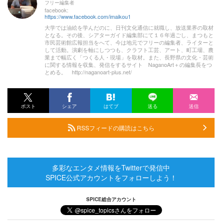
フリー編集者
facebook:
https://www.facebook.com/imaikou1
大学では油絵を学んだのに、日刊文化通信に就職し、放送業界の取材
となる。その後、シアターガイド編集部にて１６年過ごし、まつもと
市民芸術館広報担当をへて、今は地元でフリーの編集者、ライターと
して活動。演劇を軸にしつつも、クラフト工芸、アート、町工場、農
業まで幅広く「つくる人・現場」を取材。また、長野県の文化・芸術
に関する情報を収集、発信をするサイト NaganoArt＋の編集長をつ
とめる。 http://naganoart-plus.net/
ポスト
シェア
はてブ
送る
送信
RSSフィードの購読はこちら
多彩なエンタメ情報をTwitterで発信中
SPICE公式アカウントをフォローしよう！
SPICE総合アカウント