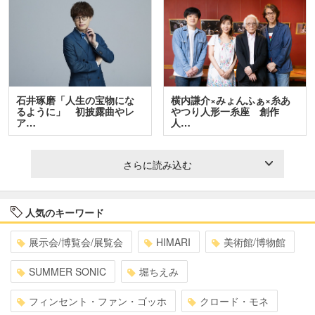
石井琢磨「人生の宝物にな
横内謙介×みょんふぁ×糸あ
るように」 初披露曲やレ
やつり人形一糸座 創作
ア…
人…
さらに読み込む
人気のキーワード
展示会/博覧会/展覧会
HIMARI
美術館/博物館
SUMMER SONIC
堀ちえみ
フィンセント・ファン・ゴッホ
クロード・モネ