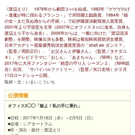
《渡辺えり》 1978年から劇団３○○を結成。1982年『ゲゲゲのげ
－逢魔が時に揺れるブランコ－』で岸田國士戯曲賞、1984年『瞼
の女－まだ見ぬ海からの手紙－』で紀伊國屋演劇賞個人賞受賞。
2001年より宇宙堂を主宰（2007年にオフィス３○○に改名、自身も
渡辺えり子から改名）。2006年からは、一般に向けた「渡辺流演
劇塾」を開塾。映像出演も多数。映画は報知映画賞助演女優賞、
日本アカデミー賞最優秀助演女優賞受賞の「shall we ダンス？」
（監督／周防正行）、「お父さんと伊藤さん」（監督／タナダユ
キ）、テレビドラマに「おしん」「あまちゃん」（NHK）など。
2017年に大河ファンタジー「精霊の守り人 シーズン２」（NHK総
合）出演、「サバイバルファミリー」（監督／矢口史靖）が２月
11日ロードショー公開。
取材・文：いまいこういち
公演情報
オフィス3◯◯「鯨よ！私の手に乗れ」
■日程：2017年1月18日（水）～2月5日（日）
■会場：シアタートラム
■作・演出・振付：渡辺えり