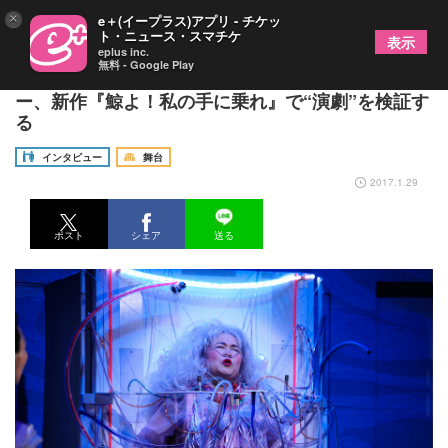
×
e＋(イープラス)アプリ - チケッ
ト・ニュース・スマチケ
表示
eplus inc.
無料 - Google Play
オフィス３◯◯ 作・演出の渡辺えりにインタビュ
ー、新作『鯨よ！私の手に乗れ』で“演劇”を検証す
る
インタビュー
舞台
2017.1.29
ポスト
シェア
送る