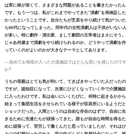
は実に根が深くて、さまざまな問題があることを書きたかったん
です。もう一つは、私がこれまでやってきた“演劇”を再検証した
かったということです。自分たちが芝居をやり続けて気がついた
ら60代になってしまった。同年代の女性演劇人は子供がいない人
が多い。特に劇作・演出家、まして劇団の主宰者はまさにそう。
じゃあ何歳まで演劇をやり続けられるのか、どうやって演劇を作
っていくのがよいのかが大きなテーマとしてあります。
−−改めてお母様が入った介護施設ではどんな思いを感じたのです
か?
うちの母親はとても気が利いて、てきぱきやっていた人だったの
ですが、認知症になって、次第にひどくなっていく中で介護施設
に入ったわけです。私は会いにいくたびに、何時に起きるかから
始まって集団生活をさせられている様子が収容所にいるようだと
ショックだった。人間というのは自由な存在のはずで、自由に生
きるために先達たちが頑張ってきた。誰もが自由な時間を得るた
めに頑張って、苦労して働くんだと思っていましたが、それはひ
とつの幻想だったのかと。世の中どんどん格差社会になって、裕