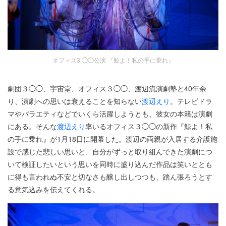
オフィス3 ◯◯公演 『鯨よ！私の手に乗れ』
劇団３◯◯、宇宙堂、オフィス３◯◯、渡辺流演劇塾と40年余
り、演劇への思いは衰えることを知らない
渡辺えり
。テレビドラ
マやバラエティなどでいくら活躍しようとも、彼女の本籍は演劇
にある。そんな
渡辺えり
率いるオフィス３◯◯の新作『鯨よ！私
の手に乗れ』が1月18日に開幕した。渡辺の両親が入居する介護施
設で感じた悲しい思いと、自分がずっと取り組んできた演劇につ
いて検証したいという思いを同時に盛り込んだ作品は笑いととも
に得も言われぬ不安と切なさも醸し出しつつも、踏ん張ろうとす
る意気込みを伝えてくれる。