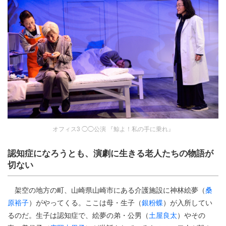
オフィス3 ◯◯公演 『鯨よ！私の手に乗れ』
認知症になろうとも、演劇に生きる老人たちの物語が
切ない
架空の地方の町、山崎県山崎市にある介護施設に神林絵夢（
桑
原裕子
）がやってくる。ここは母・生子（
銀粉蝶
）が入所してい
るのだ。生子は認知症で、絵夢の弟・公男（
土屋良太
）やその