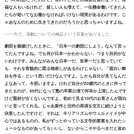
福な人もいるけれど、貧しい人も増えて、一生懸命働いてきた人
たちが老いてなお働かなければいけない現実があるわけです。じ
ゃあなんのために生きてきたのだろうかと思っちゃいますよね。
−−一方で、演劇についての検証という言葉がありました。
劇団を旗揚げしたときに、「日本一の劇団にしよう」なんて言っ
てたんですよね。でも何が日本一かわからない、つまり目的がな
いわけです。みんながみんな日本一だ、世界一だと思っていて
も、それを客観的に図る物差しがあるわけじゃない。「面白い舞
台を作る」という思いだけなんですよ。しかも自分が見てなんだ
よなあって、今思いますよ。けれど自分が20歳代のときに作って
きたものが、60代になって塾の卒業公演で何本か上演したんです
けど題材が古くないんですよ。初めて見る10代のお客さんが面白
いと言ってくれる。じゃあ新作と旧作の再演を交互に続けようと
決意したんですけど、それは、今リアリズムやウェルメイドが中
心ではあるものの、私がずっとやっている文学的要素を入れたシ
ュールなものがあってもいいし、ないからこそやるべきだと改め