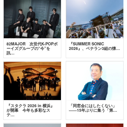
82MAJOR 次世代K-POPボ
『SUMMER SONIC
ーイズグループの“今”を
2026』、ベテラン3組の懐…
訊…
『スタクラ 2026 in 横浜』
「同窓会にはしたくない」
が開幕 今年も多彩なス
――15年ぶりに集う「第…
テ…