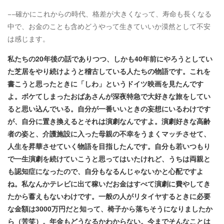
−−確かにこれからの時代、格差が大きくなって、寿命も長くなる
中で、お金のことも含めどうやって生きていいか漠然として不安
は感じます。
私たちの20年後の話でありつつ、しかも40年前にやろうとしてい
た芝居をやり続けようと稽古している人たちの物語です。これを
書こうと思ったときに「しわ」というドイツ映画を見たんです
よ。ボケてしまったおばあさんが深夜特急で大好きな旅をしてい
ると思い込んでいる。自分が一番いいときの妄想にいるわけです
が、自分に置き換えるとそれは演劇なんですよ。演劇好きな高齢
者の姿と、介護施設に入った母親の不幸をうまくマッチさせて、
人生を昇華させていく物語を目指したんです。自分も若いつもり
で一生演劇を続けていこうと思ってはいたけれど、うちは両親と
も認知症になったので、自分もなるんじゃないかと心配ですよ
ね。私なんかテレビに出て稼いだお金はすべて演劇に費やしてき
たから蓄えもないわけです。一般の人がリタイヤするときに必要
な金額は3000万円だと知って、椅子から落ちそうになりましたか
ら（苦笑）。年金もどうなるかわからない。今までそんなことは