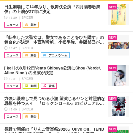
日生劇場にて14年ぶり、歌舞伎公演『四月陽春歌舞
NEW
伎』の上演が27年に決定
15:29 ｜ SPICER
ニュース
舞台
『転生した大聖女は、聖女であることをひた隠す』の
NEW
舞台化が決定 本西彩希帆、小松準弥、井阪郁巳が…
13:47 ｜ SPICER
ニュース
舞台
アニメ/ゲーム
[ kei ]の8月12日Veats Shibuya公演にShou (Verde/,
NEW
Alice Nine.) の出演が決定
12:31 ｜ SPICER
ニュース
動画
音楽
力強い眼差しで見つめる小瀧 望演じるヤンと対照的な
NEW
思想を持つ人々 『ロックンロール』のビジュアル…
12:00 ｜ SPICER
ニュース
舞台
長野で開催の『りんご音楽祭2026』Olive Oil、TEND
NEW