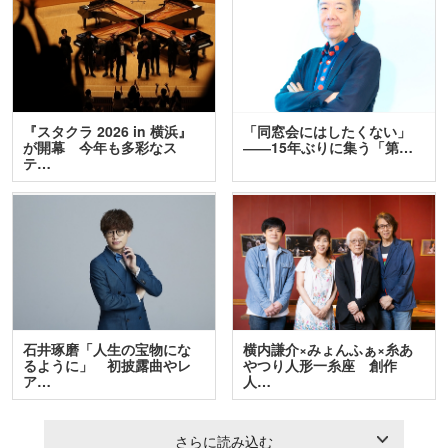
『スタクラ 2026 in 横浜』
「同窓会にはしたくない」
が開幕 今年も多彩なス
――15年ぶりに集う「第…
テ…
石井琢磨「人生の宝物にな
横内謙介×みょんふぁ×糸あ
るように」 初披露曲やレ
やつり人形一糸座 創作
ア…
人…
さらに読み込む