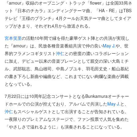
『amour』収録のオープニング・トラック「flower」は全国33局ネ
ット『日本のチカラ』エンディングテーマ曲、「HA・RE」はTBS
テレビ『王様のブランチ』4月クールお天気テーマ曲としてタイア
ップがきまり、それぞれ4月から放送される。
宮本笑里
の活動10年間で縁を得た豪華ゲスト陣との共演が実現し
た『amour』は、民放各種音楽番組共演で仲の良い
May J.
や、世
界的フラメンコギタリスト
沖仁
との密度の濃いコラボレーション
に加え、デビュー以来の音楽ブレーンとして親交の深い大島ミチ
ル、武部聡志、鳥山雄司、中島ノブユキ、羽毛田丈史・船山基紀
の書き下ろし新曲や編曲など、これまでにない絢爛な楽曲が満載
となっている。
7月22日には10周年記念コンサートとなるBunkamuraオーチャー
ドホールでの公演が控えており、アルバムで共演した
May J.
と、
沖仁
もスペシャルゲストとして出演することが告知されている。
一夜限りのプレミアムなステージで、ファン投票で人気を集めた
「やさしさで溢れるように」も演奏されることになっている。