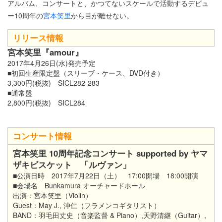
アルバム、コンサートと、かつてないスケールで活動するデビュ
ー10周年の
宮本笑里
から目が離せない。
リリース情報
宮本笑里『amour』
2017年4月26日(水)発売予定
■初回生産限定盤（スリーブ・ケース、DVD付き）
3,300円(税抜) SICL282-283
■通常盤
2,800円(税抜) SICL284
コンサート情報
宮本笑里 10周年記念コンサート supported by ヤマ
ザキビスケット 「ルヴァン」
■公演日時 2017年7月22日（土） 17:00開場 18:00開演
■会場名 Bunkamura オーチャードホール
出演：宮本笑里（Violin）
Guest：May J., 沖仁（フラメンコギタリスト）
BAND：羽毛田丈史（音楽監督 & Piano）,天野清継（Guitar）,