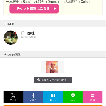
一本茂樹（Bass）,梯郁夫（Drums）、結城貴弘（Cello）
SPICER
田口紫穂
SPICE編集部
その他の画像
画像を全て表示（2件）
ポスト
シェア
はてブ
送る
送信