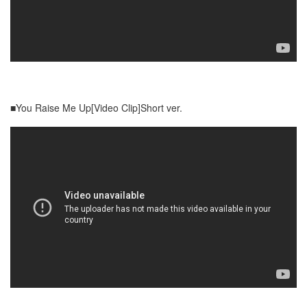
■You Raise Me Up[Video Clip]Short ver.