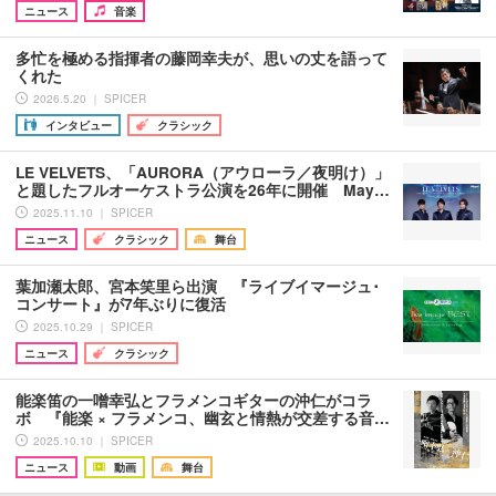
ニュース
音楽
多忙を極める指揮者の藤岡幸夫が、思いの丈を語って
くれた
2026.5.20 ｜ SPICER
インタビュー
クラシック
LE VELVETS、「AURORA（アウローラ／夜明け）」
と題したフルオーケストラ公演を26年に開催 May…
2025.11.10 ｜ SPICER
ニュース
クラシック
舞台
葉加瀬太郎、宮本笑里ら出演 『ライブイマージュ･
コンサート』が7年ぶりに復活
2025.10.29 ｜ SPICER
ニュース
クラシック
能楽笛の一噌幸弘とフラメンコギターの沖仁がコラ
ボ 『能楽 × フラメンコ、幽玄と情熱が交差する音…
2025.10.10 ｜ SPICER
ニュース
動画
舞台