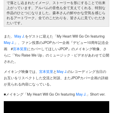
で落とし込まれたイメージ、ストーリーを形にすることで出来
上がっています。アルバムの音色も全て支えてくれる、特別な
作品のひとつになりました。森本さんの鮮やかな空気を感じら
れるアートワーク。全てのこだわりを、皆さんに見ていただき
たいです。
また、
May J.
をゲストに迎えた「My Heart Will Go On featuring
May J.
」、ファン投票のJPOPカバー企画『デビュー10周年記念企
画 #
宮本笑里
にカバーしてほしいJPOP』のメイキング映像、さ
らに「You Raise Me Up」のミュージック・ビデオがあわせて公開
された。
メイキング映像では、
宮本笑里
と
May J.
のレコーディング当日の
お互いをリスペクトした交流と対談、またJPOPカバー企画の詳細
が見られる内容になっている。
■メイキング「My Heart Will Go On featuring
May J.
」Short ver.