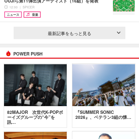
OUJIら第11弾出演アーティスト（16組）を発表
12:00 ｜ SPICER
ニュース
音楽
最新記事をもっと見る
POWER PUSH
82MAJOR 次世代K-POPボ
『SUMMER SONIC
ーイズグループの“今”を
2026』、ベテラン3組の懐…
訊…