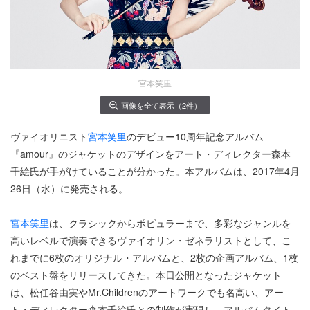
宮本笑里
画像を全て表示（2件）
ヴァイオリニスト
宮本笑里
のデビュー10周年記念アルバム
『amour』のジャケットのデザインをアート・ディレクター森本
千絵氏が手がけていることが分かった。本アルバムは、2017年4月
26日（水）に発売される。
宮本笑里
は、クラシックからポピュラーまで、多彩なジャンルを
高いレベルで演奏できるヴァイオリン・ゼネラリストとして、こ
れまでに6枚のオリジナル・アルバムと、2枚の企画アルバム、1枚
のベスト盤をリリースしてきた。本日公開となったジャケット
は、松任谷由実やMr.Childrenのアートワークでも名高い、アー
ト・ディレクター森本千絵氏との制作が実現し、アルバムタイト