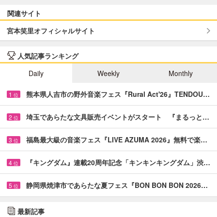
関連サイト
宮本笑里オフィシャルサイト
人気記事ランキング
Daily
Weekly
Monthly
熊本県人吉市の野外音楽フェス『Rural Act'26』TENDOU…
1
位
埼玉であらたな文具販売イベントがスタート 『まるっと…
2
位
福島最大級の音楽フェス『LIVE AZUMA 2026』無料で楽…
3
位
『キングダム』連載20周年記念「キンキンキングダム」渋…
4
位
静岡県焼津市であらたな夏フェス『BON BON BON 2026…
5
位
最新記事