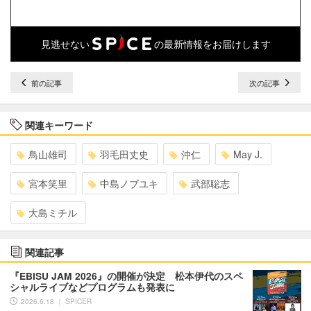
見逃せない
の最新情報をお届けします
前の記事
次の記事
関連キーワード
鳥山雄司
羽毛田丈史
沖仁
May J.
宮本笑里
中島ノブユキ
武部聡志
大島ミチル
関連記事
『EBISU JAM 2026』の開催が決定 松本伊代のスペ
シャルライブなどプログラムも発表に
2026.6.18 ｜ SPICER