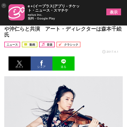
×
e＋(イープラス)アプリ - チケッ
ト・ニュース・スマチケ
表示
eplus inc.
無料 - Google Play
宮本笑里（ヴァイオリン）が最新アルバムでMay J.
や沖仁らと共演 アート・ディレクターは森本千絵
氏
ニュース
動画
音楽
クラシック
2017.4.1
ポスト
シェア
送る