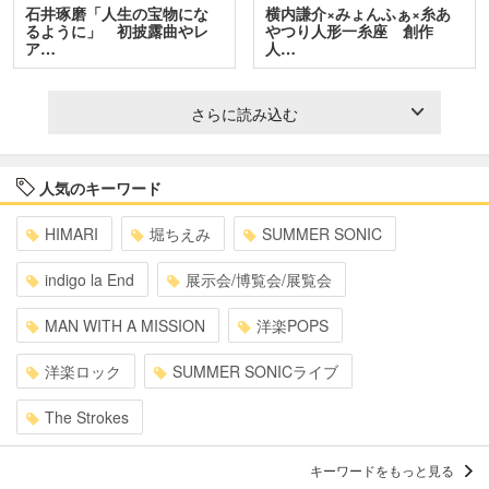
石井琢磨「人生の宝物にな
横内謙介×みょんふぁ×糸あ
るように」 初披露曲やレ
やつり人形一糸座 創作
ア…
人…
さらに読み込む
人気のキーワード
HIMARI
堀ちえみ
SUMMER SONIC
indigo la End
展示会/博覧会/展覧会
MAN WITH A MISSION
洋楽POPS
洋楽ロック
SUMMER SONICライブ
The Strokes
キーワードをもっと見る