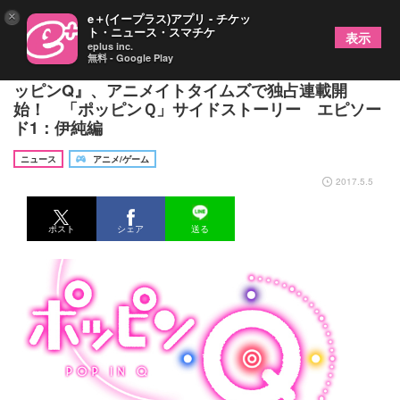
×
e＋(イープラス)アプリ - チケッ
ト・ニュース・スマチケ
表示
eplus inc.
無料 - Google Play
それぞれの旅立ちの春が描かれるもうひとつの『ポ
ッピンQ』、アニメイトタイムズで独占連載開
始！ 「ポッピンＱ」サイドストーリー エピソー
ド1：伊純編
ニュース
アニメ/ゲーム
2017.5.5
ポスト
シェア
送る