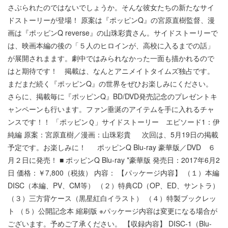
さぶられたのではないでしょうか。そんな彼女たちの新たなサイ
ドストーリーが登場！ 原案は『ポッピンQ』の宮原直樹監督、漫
画は『ポッピンQ reverse』の山珠彩貴さん。サイドストーリーで
は、映画本編の後の「５人のヒロインが、高校に入るまでの話」
が展開されまます。劇中ではみられなかった一面も描かれるので
はと期待です！ 掲載は、なんとアニメイトタイムズ独占です。
まだまだ続く『ポッピンQ』の世界をぜひお楽しみにください。
さらに、掲載毎に『ポッピンQ』BD/DVD発売記念のプレゼントキ
ャンペーンも行います。ファン垂涎のアイテムを手に入れるチャ
ンスです！！ 「ポッピンＱ」サイドストーリー エピソード1：伊
純編 原案：宮原直樹／漫画：山珠彩貴 次回は、5月19日の掲載
予定です。お楽しみに！ ポッピンQ Blu-ray 豪華版／DVD ６
月２日に発売！ ■ ポッピンQ Blu-ray *豪華版 発売日：2017年6月2
日 価格：￥7,800（税抜） 内容： 【パッケージ内容】 （１）本編
DISC（本編、PV、CM等） （２）特典CD（OP、ED、サントラ）
（３）三方背ケース（黒星紅白イラスト） （４）特製ブックレッ
ト （５）公開記念本 縮刷版 ※パッケージ内容は変更になる場合が
ございます。予めご了承ください。 【収録内容】 DISC-1（Blu-