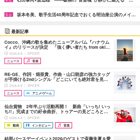
位
坂本冬美、歌手生活40周年記念でおくる明治座公演のメイ…
5
位
最新記事
Cocco、沖縄の歌を集めたニューアルバム『ハナウム
イ』のリリースが決定 「強く儚い者たち from oki…
2026.8.8 ｜ SPICER
ニュース
音楽
RE-GE、作詞・畑亜貴、作曲・山口朗彦の強力タッグ
が手掛ける2ndシングル「どこにいても絶対君を見…
2026.8.8 ｜ SPICER
ニュース
アニメ/ゲーム
仙台貨物 2年半ぶり活動再開！ 新曲「いっち! いっ
ち!!」完成までの紆余曲折、トゥアーの見どころと…
2026.8.8 ｜ SPICER
動画
インタビュー
音楽
結那バースデーイベント2026のゲストで斉藤朱夏＆愛