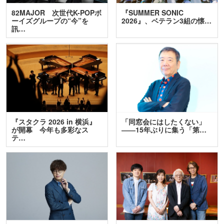
82MAJOR 次世代K-POPボ
『SUMMER SONIC
ーイズグループの“今”を
2026』、ベテラン3組の懐…
訊…
『スタクラ 2026 in 横浜』
「同窓会にはしたくない」
が開幕 今年も多彩なス
――15年ぶりに集う「第…
テ…