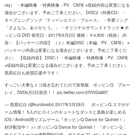
ray） ・本編映像 ・特典映像：PV、CM等 ※収録内容は変更になる
場合がございます。予めご了承ください。 DISC2（特典CD） ・
オープニングソング「ティーンエイジ・ブルース」 ・卒業ソング
「さよなら。ありがとう。」 ・オリジナルサウンドトラック ■ ポ
ッピンQ DVD 発売日：2017年6月2日 価格：￥4,800（税抜） 内
容： 【パッケージ内容】 （１）本編DISC（本編、PV、CM等） ※
パッケージ内容は変更になる場合がございます。予めご了承くだ
さい。 【収録内容】 DISC-1 ・本編映像 ・特典映像：PV、CM等
※収録内容は変更になる場合がございます。予めご了承ください。
黒星紅白も絶賛応援中です！
すっごい大事なトコ描き忘れてたので加筆版 ポッピンQ ブルー
レイ、DVD6月2日発売！！ pic.twitter.com/2IYtVDaMf7
— 黒星紅白 (@kuroboshi) 2017年3月29日 ポッピンQ スマホゲ
ーム情報！ 5人のヒロインのキュートなダンスと楽曲が楽しめる
iOS / Android用リズムゲーム『ポッピンQ Dance for Quintet！』
好評配信中！ >> ポッピンQ Dance for Quintet！ 「ポッピンＱ」
サイドストーリー連載開始記念 ポスタープレゼントキャンペー