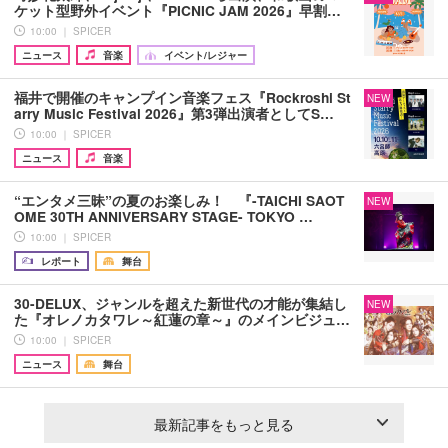
ケット型野外イベント『PICNIC JAM 2026』早割…
10:00 ｜ SPICER
ニュース
音楽
イベント/レジャー
福井で開催のキャンプイン音楽フェス『Rockroshi St
NEW
arry Music Festival 2026』第3弾出演者としてS…
10:00 ｜ SPICER
ニュース
音楽
“エンタメ三昧”の夏のお楽しみ！ 『-TAICHI SAOT
NEW
OME 30TH ANNIVERSARY STAGE- TOKYO …
10:00 ｜ SPICER
レポート
舞台
30-DELUX、ジャンルを超えた新世代の才能が集結し
NEW
た『オレノカタワレ～紅蓮の章～』のメインビジュ…
10:00 ｜ SPICER
ニュース
舞台
最新記事をもっと見る