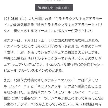
画像を全て表示（4件）
10月28日（土）より公開される『キラキラ☆プリキュアアラモー
ド』の劇場版最新作『映画キラキラ☆プリキュアアラモード パリ
ッと！想い出のミルフィーユ！』のポスターが公開された。
ポスターは、７月１日（土）より全国の劇場で順次掲出される。
＜スイーツになってしまったパリの街＞を背景に、今作のテーマ
「友情」「絆」を表しているプリキュア全員集合のビジュアル。
中央には映画オリジナルキャラクターでもあり、６人目のプリキ
ュア“キュアパルフェ”こと、シエルのパリ修行時代の師匠ジャン＝
ピエール ジルベルスタインの姿がある。
また、映画前売特典のオリジナルアニマルスイーツは「メモワー
ルミルフィーユ」と「キラリンクッキー」の全２種類であること
も明かされた。前売特典の１つ「メモワールミルフィーユ」は、
物語において重要なスイーツ。シエルが師匠に作ってもらった“想
い出のミルフィーユ”をかたどっているという。もう1種類は同時