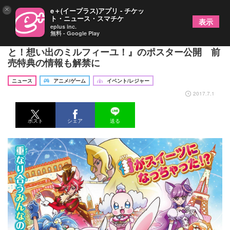
×
e＋(イープラス)アプリ - チケッ
ト・ニュース・スマチケ
表示
eplus inc.
無料 - Google Play
『映画キラキラ☆プリキュアアラモード パリッ
と！想い出のミルフィーユ！』のポスター公開 前
売特典の情報も解禁に
ニュース
アニメ/ゲーム
イベント/レジャー
2017.7.1
ポスト
シェア
送る