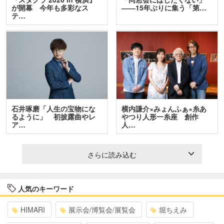
が開幕 今年も多彩なス
――15年ぶりに集う「第…
テ…
石井琢磨「人生の宝物にな
横内謙介×みょんふぁ×糸あ
るように」 初披露曲やレ
やつり人形一糸座 創作
ア…
人…
さらに読み込む
人気のキーワード
HIMARI
展示会/博覧会/展覧会
堀ちえみ