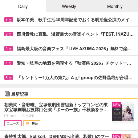
Daily
Weekly
Monthly
坂本冬美、歌手生活40周年記念でおくる明治座公演のメイ…
1
位
西川貴教に直撃、滋賀最大の音楽イベント『FEST. INAZU…
2
位
福島最大級の音楽フェス『LIVE AZUMA 2026』無料で楽…
3
位
愛知・岐阜の地酒を満喫する『秋酒祭 2026』チケット一…
4
位
『サントリー1万人の第九』Aぇ! groupの佐野晶哉が合唱…
5
位
最新記事
朝美絢・音彩唯、宝塚歌劇団雪組新トップコンビの東
NEW
京宝塚劇場お披露目公演『ポーの一族』千秋楽をラ…
10:30 ｜ SPICER
ニュース
舞台
奇妙礼太郎、kojikoji、DENIMSら出演、和歌山のマー
NEW