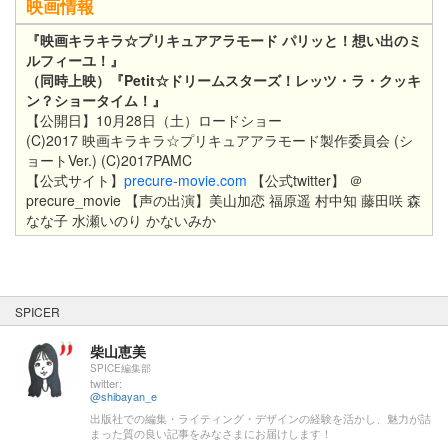
映画情報
『映画キラキラ☆プリキュアアラモード パリッと！想い出のミ
ルフィーユ！』
（同時上映）『Petit☆ドリームスターズ！レッツ・ラ・クッキ
ン？ショータイム！』
【公開日】10月28日（土）ロードショー
(C)2017 映画キラキラ☆プリキュアアラモード製作委員会 (シ
ョートVer.)
(C)
2017PAMC
【公式サイト】
precure-movie.com
【公式twitter】 ＠
precure_movie 【声の出演】美山加恋 福原遥 村中知 藤田咲 森
なな子 水瀬いのり かないみか
SPICER
柴山恵美
SPICE編集部
twitter:
@shibayan_e
出版社での編集・ライティング・デザインの経験を活かし、魅力が詰
まった質の良い記事をみなさまにお届けします！