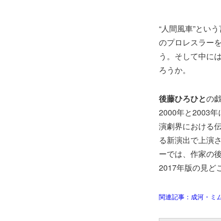
“人間風車”とい
のプロレスラー
う。そして中に
ろうか。
後藤ひろひと
の
2000年と20
演劇界における伝
る新演出で上演
ーでは、作家の
2017年版の見
関連記事：成河・ミ