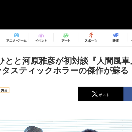
ひとと河原雅彦が初対談『人間風車
ンタスティックホラーの傑作が蘇る
舞台
ポスト