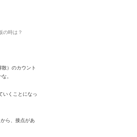
版の時は？
解散）のカウント
かな。
ていくことになっ
から、接点があ