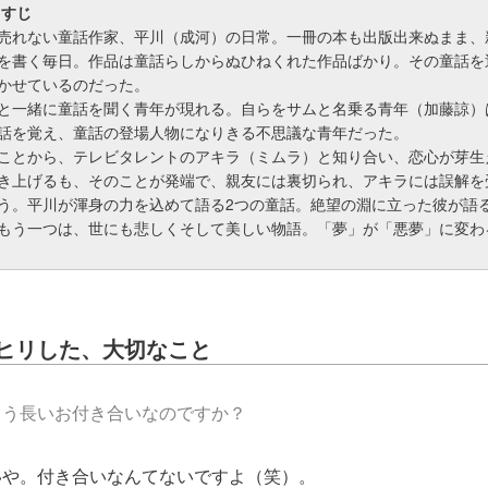
らすじ
売れない童話作家、平川（成河）の日常。一冊の本も出版出来ぬまま、
を書く毎日。作品は童話らしからぬひねくれた作品ばかり。その童話を
かせているのだった。
と一緒に童話を聞く青年が現れる。自らをサムと名乗る青年（加藤諒）
話を覚え、童話の登場人物になりきる不思議な青年だった。
ことから、テレビタレントのアキラ（ミムラ）と知り合い、恋心が芽生
き上げるも、そのことが発端で、親友には裏切られ、アキラには誤解を
う。平川が渾身の力を込めて語る2つの童話。絶望の淵に立った彼が語
もう一つは、世にも悲しくそして美しい物語。「夢」が「悪夢」に変わ
ヒリした、大切なこと
もう長いお付き合いなのですか？
や。付き合いなんてないですよ（笑）。