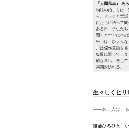
『人間風車』 あ
物語の始まりは、
ら、せっせと童話
供たちに語って聞
ある日、子供たち
聞くとすぐにその
平川は、ひょんな
川は傑作童話を書
な目に遭ってしま
酷な童話。そして
高潮が訪れる。
生々しくヒリ
――お二人は、
後藤ひろひと
い