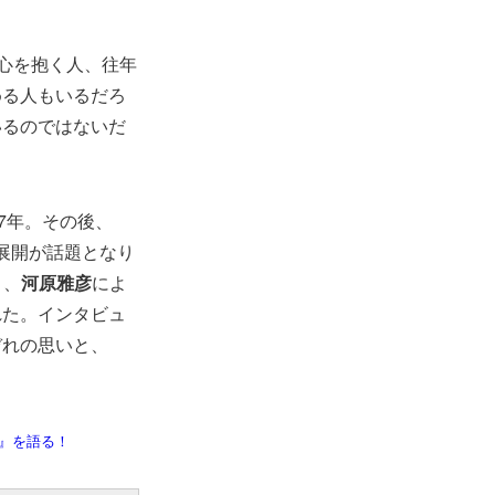
心を抱く人、往年
める人もいるだろ
いるのではないだ
7年。その後、
な展開が話題となり
り、
河原雅彦
によ
れた。インタビュ
ぞれの思いと、
』を語る！