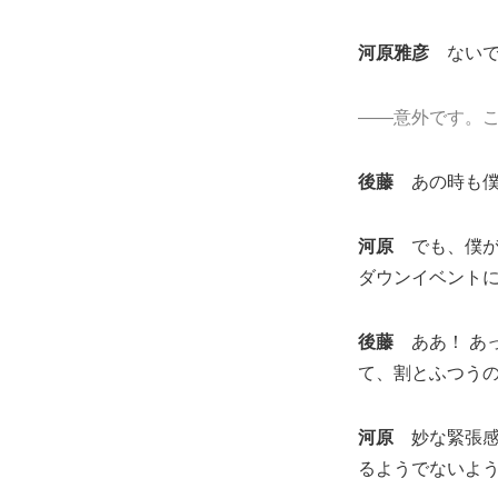
河原雅彦
ないで
――意外です。こ
後藤
あの時も
河原
でも、僕が
ダウンイベントに
後藤
ああ！ あ
て、割とふつう
河原
妙な緊張感
るようでないよ