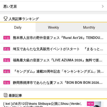
悪い芝居
人気記事ランキング
Daily
Weekly
Monthly
熊本県人吉市の野外音楽フェス『Rural Act'26』TENDOU…
1
位
埼玉であらたな文具販売イベントがスタート 『まるっと…
2
位
福島最大級の音楽フェス『LIVE AZUMA 2026』無料で楽…
3
位
『キングダム』連載20周年記念「キンキンキングダム」渋…
4
位
静岡県焼津市であらたな夏フェス『BON BON BON 2026…
5
位
最新記事
[ kei ]の8月12日Veats Shibuya公演にShou (Verde/,
NEW