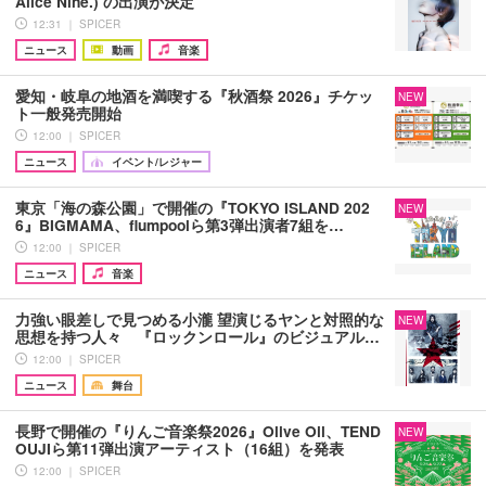
Alice Nine.) の出演が決定
12:31 ｜ SPICER
ニュース
動画
音楽
愛知・岐阜の地酒を満喫する『秋酒祭 2026』チケッ
NEW
ト一般発売開始
12:00 ｜ SPICER
ニュース
イベント/レジャー
東京「海の森公園」で開催の『TOKYO ISLAND 202
NEW
6』BIGMAMA、flumpoolら第3弾出演者7組を…
12:00 ｜ SPICER
ニュース
音楽
力強い眼差しで見つめる小瀧 望演じるヤンと対照的な
NEW
思想を持つ人々 『ロックンロール』のビジュアル…
12:00 ｜ SPICER
ニュース
舞台
長野で開催の『りんご音楽祭2026』Olive Oil、TEND
NEW
OUJIら第11弾出演アーティスト（16組）を発表
12:00 ｜ SPICER