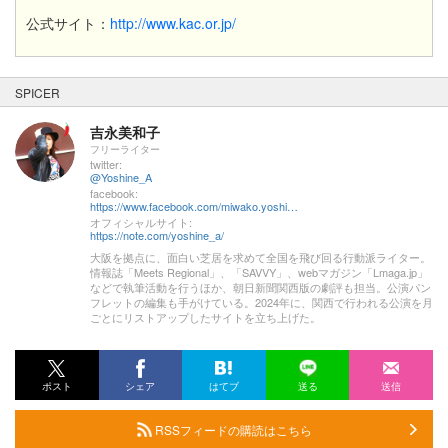
公式サイト：
http://www.kac.or.jp/
SPICER
吉永美和子
フリーライター
twitter:
@Yoshine_A
facebook:
https://www.facebook.com/miwako.yoshinaga1
オフィシャルサイト:
https://note.com/yoshine_a/
大阪を拠点に、面白い芝居を求めて全国を飛び回る行動派ライター。
情報誌「Meets Regional」、「SAVVY」、webマガジン「Lmaga.jp」
などで執筆活動を行うほか、朝日新聞関西版の劇評も担当。公演パン
フレットの編集も手がけている。2024年に、関西で行われる公演を月
ごとにリストアップしたサイトを立ち上げた。
ポスト
シェア
はてブ
送る
送信
RSSフィードの購読はこちら