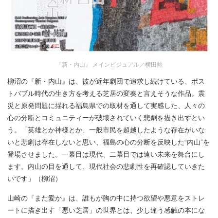
『新・内山』 メインビジュアル／横田勲
柳沼の『新・内山』は、彼が近年劇団で追求し続けている、ポス
トバブル時代の生き方を考える芝居の変奏と言えそうな作品。震
災と原発問題に揺れる福島県での取材を通して実感した、人々の
心の分断とコミュニティーが破壊されていく悲劇を描き出すとい
う。「英雄とか神様とか、一般市民を超越したような存在がいな
いと悲劇は存在しないと思い、福島の心の分断を反映した“内山”を
登場させました。一幕目は現代、二幕目では遠い未来を舞台にし
ます。内山の目を通して、現代社会の悲劇性を再確認していきた
いです」（柳沼）
山崎の『また愛か』は、誰もが胸の中に持つ欲望や悪意をストレ
ートに描き出す「悪い芝居」の世界とは、少し違う感触の本にな