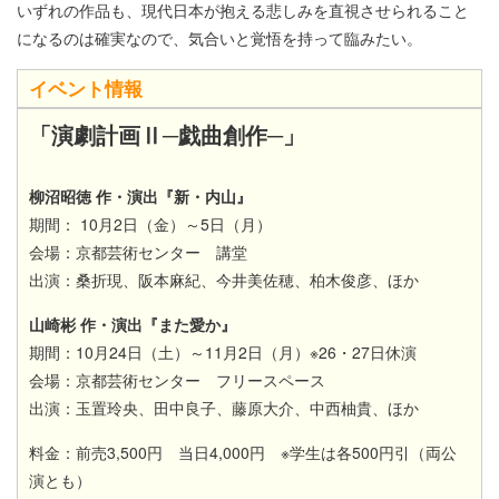
いずれの作品も、現代日本が抱える悲しみを直視させられること
になるのは確実なので、気合いと覚悟を持って臨みたい。
イベント情報
「演劇計画Ⅱ─戯曲創作─」
柳沼昭徳 作・演出『新・内山』
期間： 10月2日（金）～5日（月）
会場：京都芸術センター 講堂
出演：桑折現、阪本麻紀、今井美佐穂、柏木俊彦、ほか
山崎彬 作・演出『また愛か』
期間：10月24日（土）～11月2日（月）※26・27日休演
会場：京都芸術センター フリースペース
出演：玉置玲央、田中良子、藤原大介、中西柚貴、ほか
料金：前売3,500円 当日4,000円 ※学生は各500円引（両公
演とも）