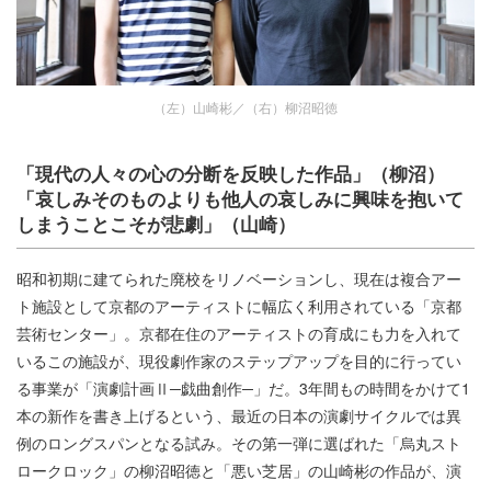
（左）山崎彬／（右）柳沼昭徳
「現代の人々の心の分断を反映した作品」（柳沼）
「哀しみそのものよりも他人の哀しみに興味を抱いて
しまうことこそが悲劇」（山崎）
昭和初期に建てられた廃校をリノベーションし、現在は複合アー
ト施設として京都のアーティストに幅広く利用されている「京都
芸術センター」。京都在住のアーティストの育成にも力を入れて
いるこの施設が、現役劇作家のステップアップを目的に行ってい
る事業が「演劇計画Ⅱ─戯曲創作─」だ。3年間もの時間をかけて1
本の新作を書き上げるという、最近の日本の演劇サイクルでは異
例のロングスパンとなる試み。その第一弾に選ばれた「烏丸スト
ロークロック」の柳沼昭徳と「悪い芝居」の山崎彬の作品が、演