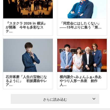
『スタクラ 2026 in 横浜』
「同窓会にはしたくない」
が開幕 今年も多彩なス
――15年ぶりに集う「第…
テ…
石井琢磨「人生の宝物にな
横内謙介×みょんふぁ×糸あ
るように」 初披露曲やレ
やつり人形一糸座 創作
ア…
人…
さらに読み込む