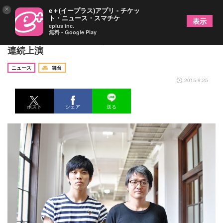
×
e＋(イープラス)アプリ - チケッ
ト・ニュース・スマチケ
表示
eplus inc.
無料 - Google Play
2人の劇作家が3年間かけて書いた「二幕の悲劇」を
連続上演
ニュース
舞台
2015.9.25
ポスト
シェア
送る