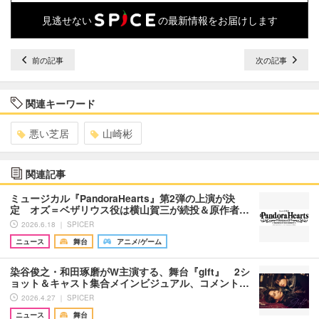
見逃せない
の最新情報をお届けします
前の記事
次の記事
関連キーワード
悪い芝居
山崎彬
関連記事
ミュージカル『PandoraHearts』第2弾の上演が決
定 オズ＝ベザリウス役は横山賀三が続投＆原作者…
2026.6.18 ｜ SPICER
ニュース
舞台
アニメ/ゲーム
染谷俊之・和田琢磨がW主演する、舞台『gift』 2シ
ョット＆キャスト集合メインビジュアル、コメント…
2026.4.27 ｜ SPICER
ニュース
舞台