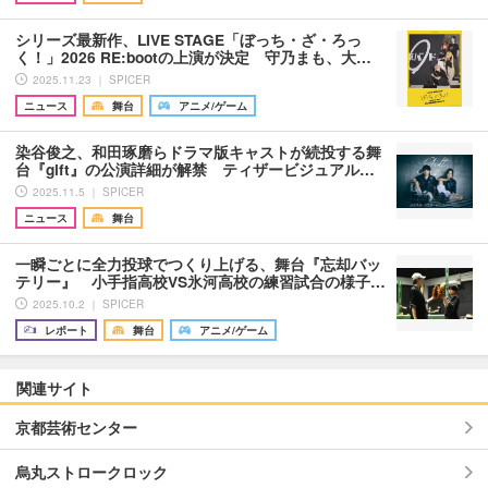
シリーズ最新作、LIVE STAGE「ぼっち・ざ・ろっ
く！」2026 RE:bootの上演が決定 守乃まも、大…
2025.11.23 ｜ SPICER
ニュース
舞台
アニメ/ゲーム
染谷俊之、和田琢磨らドラマ版キャストが続投する舞
台『gift』の公演詳細が解禁 ティザービジュアル…
2025.11.5 ｜ SPICER
ニュース
舞台
一瞬ごとに全力投球でつくり上げる、舞台『忘却バッ
テリー』 小手指高校VS氷河高校の練習試合の様子…
2025.10.2 ｜ SPICER
レポート
舞台
アニメ/ゲーム
関連サイト
京都芸術センター
烏丸ストロークロック