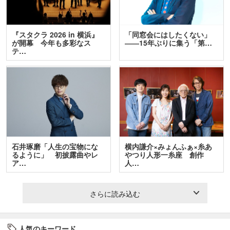
『スタクラ 2026 in 横浜』
「同窓会にはしたくない」
が開幕 今年も多彩なス
――15年ぶりに集う「第…
テ…
石井琢磨「人生の宝物にな
横内謙介×みょんふぁ×糸あ
るように」 初披露曲やレ
やつり人形一糸座 創作
ア…
人…
さらに読み込む
人気のキーワード