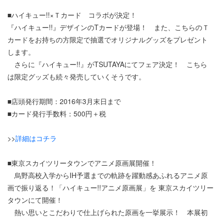
■ハイキュー!!×Ｔカード コラボが決定！
『ハイキュー!!』デザインのTカードが登場！ また、こちらのＴ
カードをお持ちの方限定で抽選でオリジナルグッズをプレゼント
します。
さらに『ハイキュー!!』がTSUTAYAにてフェア決定！ こちら
は限定グッズも続々発売していくそうです。
■店頭発行期間：2016年3月末日まで
■カード発行手数料：500円＋税
>>
詳細はコチラ
■東京スカイツリータウンでアニメ原画展開催！
烏野高校入学からIH予選までの軌跡を躍動感あふれるアニメ原
画で振り返る！「ハイキュー!!アニメ原画展」を 東京スカイツリー
タウンにて開催！
熱い思いとこだわりで仕上げられた原画を一挙展示！ 本展初