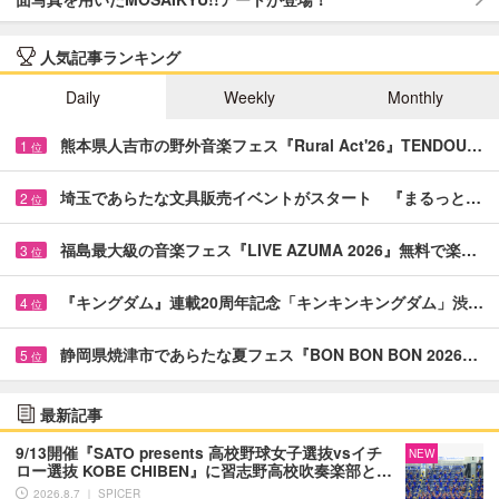
人気記事ランキング
Daily
Weekly
Monthly
熊本県人吉市の野外音楽フェス『Rural Act'26』TENDOU…
1
位
埼玉であらたな文具販売イベントがスタート 『まるっと…
2
位
福島最大級の音楽フェス『LIVE AZUMA 2026』無料で楽…
3
位
『キングダム』連載20周年記念「キンキンキングダム」渋…
4
位
静岡県焼津市であらたな夏フェス『BON BON BON 2026…
5
位
最新記事
9/13開催『SATO presents 高校野球女子選抜vsイチ
NEW
ロー選抜 KOBE CHIBEN』に習志野高校吹奏楽部と…
2026.8.7 ｜ SPICER