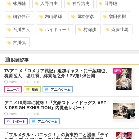
林勇輔
入野自由
神谷浩史
日野聡
細谷佳正
内山昂輝
岡本信彦
増田俊樹
石川界人
ハイキュー!!
村瀬歩
斉藤壮馬
古川慎
関連記事
TVアニメ『ロメリア戦記』追加キャストに千葉翔也、
NEW
梶原岳人、堀江瞬、綿貫竜之介！PV第1弾公開
2026.8.7 ｜ SPICER
ニュース
動画
アニメ/ゲーム
アニメ10周年に乾杯！『文豪ストレイドッグス ART
& DESIGN EXHIBITION』内覧会レポート
2026.8.7 ｜ SPICER
レポート
アニメ/ゲーム
「フルメタル・パニック！」の賀東招二と漫画「テイ