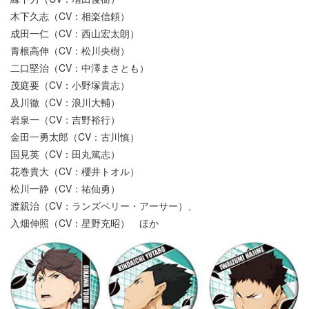
木下久志（CV：相楽信頼）
成田一仁（CV：西山宏太朗）
青根高伸（CV：松川央樹）
二口堅治（CV：中澤まさとも）
茂庭要（CV：小野塚貴志）
及川徹（CV：浪川大輔）
岩泉一（CV：吉野裕行）
金田一勇太郎（CV：古川慎）
国見英（CV：田丸篤志）
花巻貴大（CV：櫻井トオル）
松川一静（CV：祐仙勇）
渡親治（CV：ランズベリー・アーサー）、
入畑伸照（CV：星野充昭） ほか