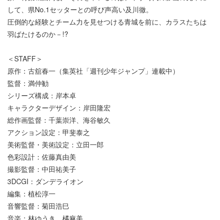
して、県No.1セッターとの呼び声高い及川徹。
圧倒的な経験とチーム力を見せつける青城を前に、カラスたちは
羽ばたけるのか－!?
＜STAFF＞
原作：古舘春一（集英社「週刊少年ジャンプ」連載中）
監督：満仲勧
シリーズ構成：岸本卓
キャラクターデザイン：岸田隆宏
総作画監督：千葉崇洋、海谷敏久
アクション設定：甲斐泰之
美術監督・美術設定：立田一郎
色彩設計：佐藤真由美
撮影監督：中田祐美子
3DCGI：ダンデライオン
編集：植松淳一
音響監督：菊田浩巳
音楽：林ゆうき、橘麻美