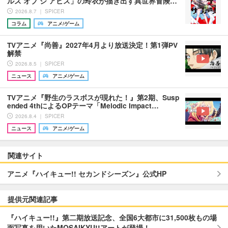
ルズ オブ ジ アビス」の玲衣が描き出す異世界冒険…
2026.8.7 ｜ SPICER
コラム
アニメ/ゲーム
TVアニメ『尚善』2027年4月より放送決定！第1弾PV
解禁
2026.8.5 ｜ SPICER
ニュース
アニメ/ゲーム
TVアニメ『野生のラスボスが現れた！』第2期、Susp
ended 4thによるOPテーマ「Melodic Impact…
2026.8.4 ｜ SPICER
ニュース
アニメ/ゲーム
関連サイト
アニメ『ハイキュー!! セカンドシーズン』公式HP
提供元関連記事
『ハイキュー!!』第二期放送記念、全国6大都市に31,500枚もの場
面写真を用いたMOSAIKYU!!アートが登場！