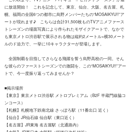
に放送開始！ これを記念して、東京、仙台、大阪、名古屋、札
幌、福岡の全国6つの都市に烏野メンバーたちの“MOSAIKYU!!”ア
ートが現れます♪ こちらは合計31,500枚ものTVアニメファース
トシーズンの場面写真により作られたモザイクアートで、なかで
も東京メトロ渋谷駅で展示される物は縦約2メートル×横30メート
ルのド迫力で、一挙に10キャラクターが登場します。
全国制覇を目指してさらなる飛躍を誓う烏野高校の一同。そん
な彼らのファーストシーズンでの激闘を、この“MOSAIKYU!!”アー
トで、今一度振り返ってみませんか？
■掲示場所
【東京】東京メトロ渋谷駅 メトロプレミアム（B2F 半蔵門線脇コ
ンコース）
【札幌】札幌地下鉄南北線 さっぽろ駅（11番出口 近く）
【仙台】JR仙石線 仙台駅（東口近く）
【名古屋】JR東海 名古屋駅（北通路内）
【大阪】JR西日本 大阪駅（桜橋口改札付近）