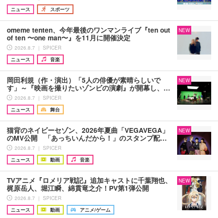
ニュース
スポーツ
omeme tenten、今年最後のワンマンライブ『ten out
NEW
of ten 〜one man〜』を11月に開催決定
2026.8.7 ｜ SPICER
ニュース
音楽
岡田利規（作・演出）「5人の俳優が素晴らしいで
NEW
す」～『映画を撮りたいゾンビの演劇』が開幕し、…
2026.8.7 ｜ SPICER
ニュース
舞台
猫背のネイビーセゾン、2026年夏曲「VEGAVEGA」
NEW
のMV公開 「あっちいんだから！」のスタンプ配…
2026.8.7 ｜ SPICER
ニュース
動画
音楽
TVアニメ『ロメリア戦記』追加キャストに千葉翔也、
NEW
梶原岳人、堀江瞬、綿貫竜之介！PV第1弾公開
2026.8.7 ｜ SPICER
ニュース
動画
アニメ/ゲーム