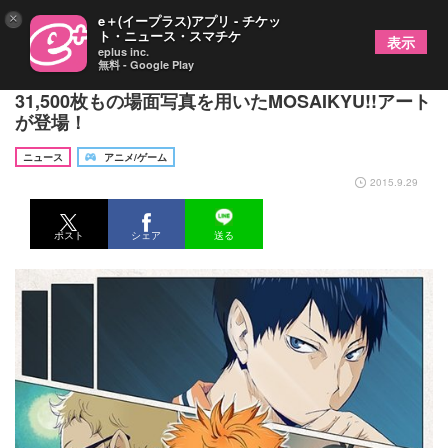
×
e＋(イープラス)アプリ - チケッ
ト・ニュース・スマチケ
表示
eplus inc.
無料 - Google Play
『ハイキュー!!』第二期放送記念、全国6大都市に
31,500枚もの場面写真を用いたMOSAIKYU!!アート
が登場！
ニュース
アニメ/ゲーム
2015.9.29
ポスト
シェア
送る