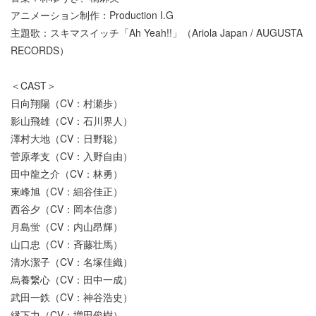
アニメーション制作：Production I.G
主題歌：スキマスイッチ「Ah Yeah!!」（Ariola Japan / AUGUSTA
RECORDS）
＜CAST＞
日向翔陽（CV：村瀬歩）
影山飛雄（CV：石川界人）
澤村大地（CV：日野聡）
菅原孝支（CV：入野自由）
田中龍之介（CV：林勇）
東峰旭（CV：細谷佳正）
西谷夕（CV：岡本信彦）
月島蛍（CV：内山昂輝）
山口忠（CV：斉藤壮馬）
清水潔子（CV：名塚佳織）
烏養繋心（CV：田中一成）
武田一鉄（CV：神谷浩史）
縁下力（CV：増田俊樹）