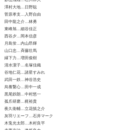
澤村大地…日野聡
菅原孝支…入野自由
田中龍之介…林勇
東峰旭…細谷佳正
西谷夕…岡本信彦
月島蛍…内山昂輝
山口忠…斉藤壮馬
縁下力…増田俊樹
清水潔子…名塚佳織
谷地仁花…諸星すみれ
武田一鉄…神谷浩史
烏養繋心…田中一成
黒尾鉄朗…中村悠一
孤爪研磨…梶裕貴
夜久衛輔…立花慎之介
灰羽リエーフ…石井マーク
木兎光太郎…木村良平
赤葦京治…逢坂良太