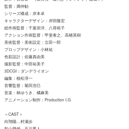
監督：満仲勧
シリーズ構成：岸本卓
キャラクターデザイン：岸田隆宏
総作画監督：千葉崇洋、八尋裕子
アクション作画監督：甲斐泰之、高橋英樹
美術監督・美術設定：立田一郎
プロップデザイン：小林祐
色彩設計：佐藤真由美
撮影監督：中田祐美子
3DCGI：ダンデライオン
編集：植松淳一
音響監督：菊田浩巳
音楽：林ゆうき、橘麻美
アニメーション制作：Production I.G
＜CAST＞
向翔陽…村瀬歩
影山飛雄…石川界人