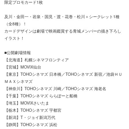
限定プロモカード1枚
及川・金田一・岩泉・国見・渡・花巻・松川＋シークレット1種
（全8種）！
カードデザインは劇場で映画鑑賞する青城メンバーの描き下ろし
イラスト！
■公開劇場情報
【北海道】札幌シネマフロンティア
【宮城】MOVIX仙台
【東京】TOHOシネマズ 日本橋／TOHOシネマズ 新宿／池袋ＨＵ
ＭＡＸシネマズ
【神奈川】TOHOシネマズ 川崎／TOHOシネマズ 海老名
【千葉】TOHOシネマズ ららぽーと船橋
【埼玉】MOVIXさいたま
【栃木】TOHOシネマズ 宇都宮
【新潟】T・ジョイ新潟万代
【静岡】TOHOシネマズ 浜松