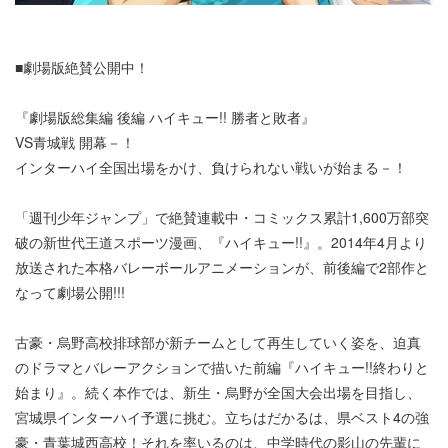
■劇場版絶賛公開中！
『劇場版総集編 後編 ハイキュー!! 勝者と敗者』
VS青城戦 開幕－！
インターハイ全国出場をかけ、負けられない戦いが始まる－！
「週刊少年ジャンプ」で絶賛連載中・コミックス累計1,600万部突
破の新世代王道スポーツ漫画、『ハイキュー!!』。2014年4月より
放送された本格バレーボールアニメーションが、前後編で2部作と
なって劇場公開!!!
古豪・烏野高校排球部が新チームとして再生していく姿を、迫真
のドラマとバレーアクションで描いた前編『ハイキュー!!終わりと
始まり』。続く本作では、新生・烏野が全国大会出場を目指し、
宮城県インターハイ予選に挑む。立ちはだかるは、県ベスト4の強
豪・青葉城西高校！それを率いるのは、中学時代の影山の先輩に