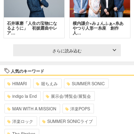
石井琢磨「人生の宝物にな
横内謙介×みょんふぁ×糸あ
るように」 初披露曲やレ
やつり人形一糸座 創作
ア…
人…
さらに読み込む
人気のキーワード
HIMARI
堀ちえみ
SUMMER SONIC
indigo la End
展示会/博覧会/展覧会
MAN WITH A MISSION
洋楽POPS
洋楽ロック
SUMMER SONICライブ
The Strokes