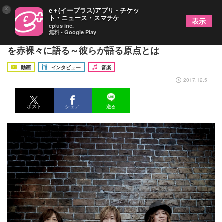
×
e＋(イープラス)アプリ - チケッ
ト・ニュース・スマチケ
表示
eplus inc.
無料 - Google Play
影山ヒロノブ、高崎晃、井上俊次が今と昔のLAZY
を赤裸々に語る～彼らが語る原点とは
動画
インタビュー
音楽
2017.12.5
ポスト
シェア
送る