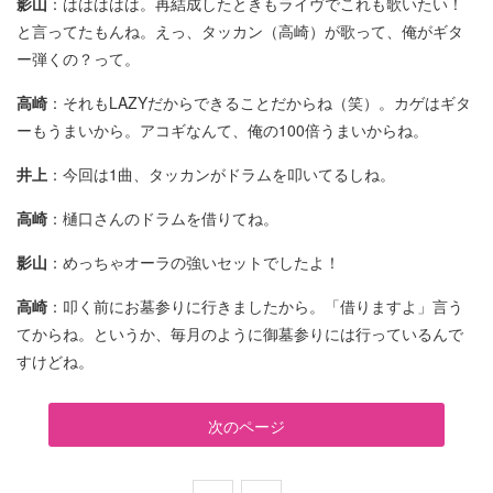
影山
：ははははは。再結成したときもライヴでこれも歌いたい！
と言ってたもんね。えっ、タッカン（高崎）が歌って、俺がギタ
ー弾くの？って。
高崎
：それもLAZYだからできることだからね（笑）。カゲはギタ
ーもうまいから。アコギなんて、俺の100倍うまいからね。
井上
：今回は1曲、タッカンがドラムを叩いてるしね。
高崎
：樋口さんのドラムを借りてね。
影山
：めっちゃオーラの強いセットでしたよ！
高崎
：叩く前にお墓参りに行きましたから。「借りますよ」言う
てからね。というか、毎月のように御墓参りには行っているんで
すけどね。
次のページ