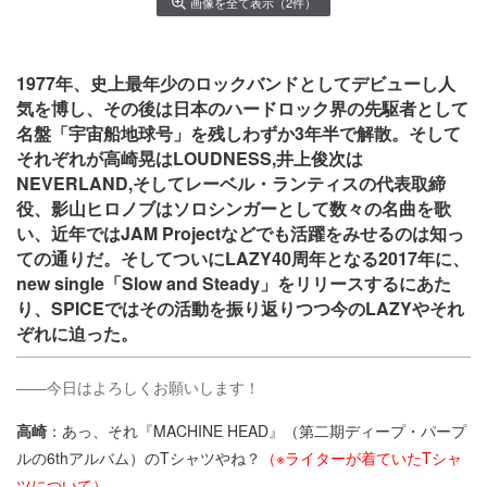
画像を全て表示（2件）
1977年、史上最年少のロックバンドとしてデビューし人
気を博し、その後は日本のハードロック界の先駆者として
名盤「宇宙船地球号」を残しわずか3年半で解散。そして
それぞれが高崎晃はLOUDNESS,井上俊次は
NEVERLAND,そしてレーベル・ランティスの代表取締
役、影山ヒロノブはソロシンガーとして数々の名曲を歌
い、近年ではJAM Projectなどでも活躍をみせるのは知っ
ての通りだ。そしてついにLAZY40周年となる2017年に、
new single「Slow and Steady」をリリースするにあた
り、SPICEではその活動を振り返りつつ今のLAZYやそれ
ぞれに迫った。
――今日はよろしくお願いします！
高崎
：あっ、それ『MACHINE HEAD』（第二期ディープ・パープ
ルの6thアルバム）のTシャツやね？
（※ライターが着ていたTシャ
ツについて）