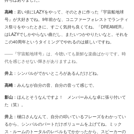
高崎
：若い頃にLAZYをやって、そのときに作った『宇宙船地球
号』が大好きでね。9年前かな、コニファーフォレストでランティ
ス祭りをやったときに、すごく気持ち良くてね。「DREAMER」
はLAZYでしかやらない曲だし、またいつかやりたいなと。それを
この40周年というタイミングでやれるのは嬉しいですね。
――『宇宙船地球号』は、今聴いても新鮮な楽曲ばかりです。時
代を感じさせない輝きがありますよね。
井上
：シンバルがでかいところがあるんだけどね。
高崎
：みんなが自分の音、自分の音って感じで。
影山
：ほんとそうなんですよ！ メンバーみんな卓に張り付いて
た（笑）。
井上
：樋口さんなんて、自分の叩いているフレーズをわかってい
るから、シンバルのパートだけボリュームを上げてね。ミック
ス・ルームのトータルのレベルもでかかったから、スピーカーの