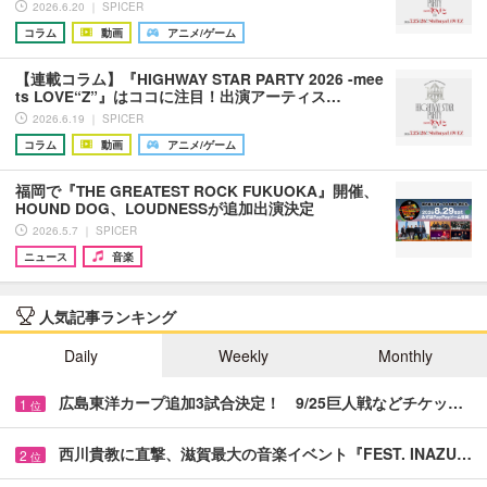
2026.6.20 ｜ SPICER
コラム
動画
アニメ/ゲーム
【連載コラム】『HIGHWAY STAR PARTY 2026 -mee
ts LOVE“Z”』はココに注目！出演アーティス…
2026.6.19 ｜ SPICER
コラム
動画
アニメ/ゲーム
福岡で『THE GREATEST ROCK FUKUOKA』開催、
HOUND DOG、LOUDNESSが追加出演決定
2026.5.7 ｜ SPICER
ニュース
音楽
人気記事ランキング
Daily
Weekly
Monthly
広島東洋カープ追加3試合決定！ 9/25巨人戦などチケッ…
1
位
西川貴教に直撃、滋賀最大の音楽イベント『FEST. INAZU…
2
位