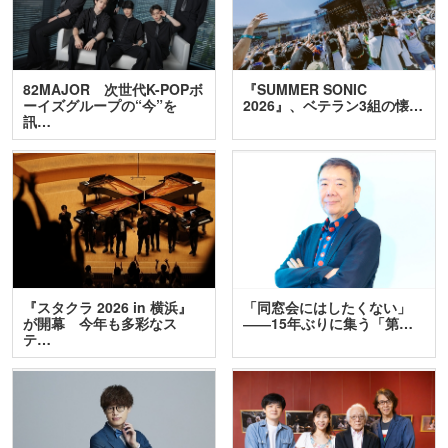
82MAJOR 次世代K-POPボ
『SUMMER SONIC
ーイズグループの“今”を
2026』、ベテラン3組の懐…
訊…
『スタクラ 2026 in 横浜』
「同窓会にはしたくない」
が開幕 今年も多彩なス
――15年ぶりに集う「第…
テ…