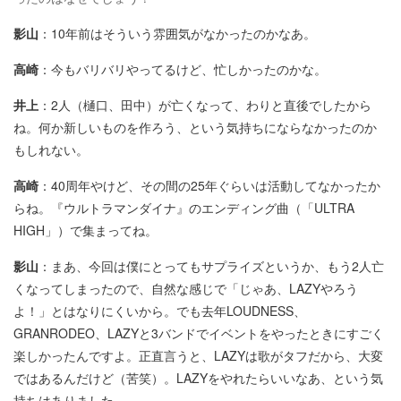
影山
：10年前はそういう雰囲気がなかったのかなあ。
高崎
：今もバリバリやってるけど、忙しかったのかな。
井上
：2人（樋口、田中）が亡くなって、わりと直後でしたから
ね。何か新しいものを作ろう、という気持ちにならなかったのか
もしれない。
高崎
：40周年やけど、その間の25年ぐらいは活動してなかったか
らね。『ウルトラマンダイナ』のエンディング曲（「ULTRA
HIGH」）で集まってね。
影山
：まあ、今回は僕にとってもサプライズというか、もう2人亡
くなってしまったので、自然な感じで「じゃあ、LAZYやろう
よ！」とはなりにくいから。でも去年LOUDNESS、
GRANRODEO、LAZYと3バンドでイベントをやったときにすごく
楽しかったんですよ。正直言うと、LAZYは歌がタフだから、大変
ではあるんだけど（苦笑）。LAZYをやれたらいいなあ、という気
持ちはありました。