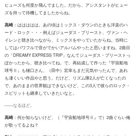
ヒューズも何度か飛んでました。だから、アシスタントがヒュー
ズを持って待機してましたからね。
高崎
：ははははは。あの頃はミックス・ダウンのときも洋楽のハ
ード・ロック・・・例えばジューダス・プリースト、ヴァン・ヘ
イレンと聴き比べながら、ミックスをやっていたからね。当時に
してはパワフルで音がでかいアルバムやったと思いますね。2曲目
の「DREAMY EXPRESS TRIP」なんてジューダス・プリーストっ
ぽかったから、聴き比べてね。で、再結成して作った『宇宙船地
球号Ⅱ』も樋口さん、（田中）宏幸もまだ元気やったんで、あれ
も凄くいい作品やと思う。だけど、リズム隊2人が亡くなったの
で、あのままの世界観はできないけど、この3人で彼らのロック・
スピリットも継承していきたいなと。
――なるほど。
高崎
：何か知らないけど、（『宇宙船地球号Ⅱ』で）2曲ぐらい俺
が歌ってるよね？