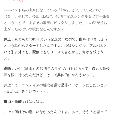
――バンド名の由来になっている「Lazy」が入っているので
（笑）。そして、今回はLAZYが40周年記念シングル＆ツアー発表
ということで、まずその事実にビックリしました。この話が持ち
上がったのはいつ頃になるんですか？
井上
：もともと40周年という記念の年なので、曲を作りましょう
という話からスタートしたんですよ。今はシングル、アルバムと
いう形以外でも、配信でもリリースできるから、何かを残そう
と。
高崎
：カゲ（影山）の40周年のライヴが9月にあって、僕も大阪公
演を観に行ったんだけど、そこで具体的にやろうやって。
井上
：で、ランティスの編成会議で是非パッケージにしたいとい
う話が出たみたいで・・・。
影山・高崎
：ははははは。
井上
：僕はその場にいなかったんですよ。あっ、そう？と思って