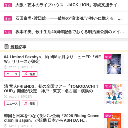
大阪・茨木のライブハウス「JACK LION」存続支援ライ…
3
位
石田泰尚×渡辺雄一――破格の“音楽魂”が静かに燃える …
4
位
坂本冬美、歌手生活40周年記念でおくる明治座公演のメイ…
5
位
最新記事
04 Limited Sazabys、約1年8ヶ月ぶりニューEP『VIE
NEW
W』リリースが決定
17:00 ｜ SPICER
ニュース
音楽
清 竜人FRIENDS、初の全国ツアー『TOMODACHI T
NEW
OUR』開催が決定 神戸・東京・名古屋・横浜の…
16:00 ｜ SPICER
ニュース
音楽
韓国と日本をつなぐ対バン企画『2026 Rising Conne
NEW
ction in Japan』が始動 日本からASH DA H…
14:30 ｜ SPICER