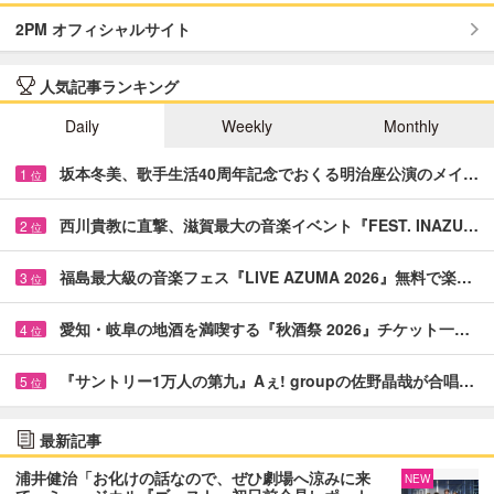
2PM オフィシャルサイト
人気記事ランキング
Daily
Weekly
Monthly
坂本冬美、歌手生活40周年記念でおくる明治座公演のメイ…
1
位
西川貴教に直撃、滋賀最大の音楽イベント『FEST. INAZU…
2
位
福島最大級の音楽フェス『LIVE AZUMA 2026』無料で楽…
3
位
愛知・岐阜の地酒を満喫する『秋酒祭 2026』チケット一…
4
位
『サントリー1万人の第九』Aぇ! groupの佐野晶哉が合唱…
5
位
最新記事
浦井健治「お化けの話なので、ぜひ劇場へ涼みに来
NEW