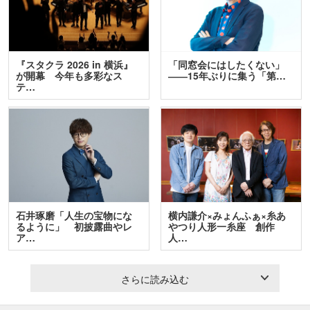
『スタクラ 2026 in 横浜』
「同窓会にはしたくない」
が開幕 今年も多彩なス
――15年ぶりに集う「第…
テ…
石井琢磨「人生の宝物にな
横内謙介×みょんふぁ×糸あ
るように」 初披露曲やレ
やつり人形一糸座 創作
ア…
人…
さらに読み込む