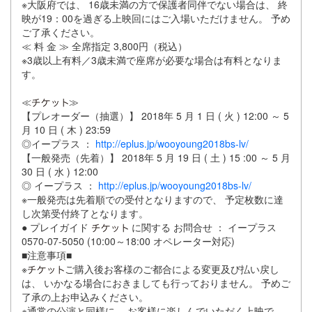
※大阪府では、 16歳未満の方で保護者同伴でない場合は、 終
映が19：00を過ぎる上映回にはご入場いただけません。 予め
ご了承ください。
≪ 料 金 ≫ 全席指定 3,800円（税込）
※3歳以上有料／3歳未満で座席が必要な場合は有料となりま
す。
≪
≫
【プレオーダー（抽選）】 2018年 5 月 1 日 ( 火 ) 12:00 ～ 5
月 10 日 ( 木 ) 23:59
◎イープラス ：
http://eplus.jp/wooyoung2018bs-lv/
【一般発売（先着）】 2018年 5 月 19 日 ( 土 ) 15 :00 ～ 5 月
30 日 ( 水 ) 12:00
◎ イープラス ：
http://eplus.jp/wooyoung2018bs-lv/
※一般発売は先着順での受付となりますので、 予定枚数に達
し次第受付終了となります。
● プレイガイド
に関する お問合せ ： イープラス
0570-07-5050 (10:00～18:00 オペレーター対応)
■注意事項■
※
ご購入後お客様のご都合による変更及び払い戻し
は、 いかなる場合におきましても行っておりません。 予めご
了承の上お申込みください。
※通常の公演と同様に、 お客様に楽しんでいただく上映で