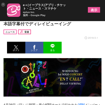
×
e＋(イープラス)アプリ - チケッ
ト・ニュース・スマチケ
表示
eplus inc.
無料 - Google Play
2PMウヨン、出身地・釜山でのソロコンサートを日
本語字幕付でディレイビューイング
ニュース
音楽
2018.5.1
ポスト
シェア
送る
4月29日（日）に韓国・釜山KBSホールで行われた
2PM
メンバー・