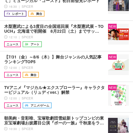
て」ミュージカル『ゴースト』初日前会見レポート
16:30 ｜ SPICER
レポート
舞台
木梨憲武による3度目の全国巡回展『木梨憲武展－TO
NEW
UCH』北海道で初開催 8月22日（土）までサッ…
12:10 ｜ SPICER
ニュース
アート
【7/31（金）～8/6（木）】舞台ジャンルの人気記事
NEW
ランキングTOP5
12:00 ｜ SPICER
ニュース
舞台
TVアニメ『マジカル★エクスプローラー』キャラクタ
NEW
ービジュアル（リュディver.）解禁
12:00 ｜ SPICER
ニュース
アニメ/ゲーム
朝美絢・音彩唯、宝塚歌劇団雪組新トップコンビの東
京宝塚劇場お披露目公演『ポーの一族』千秋楽をラ…
10:30 ｜ SPICER