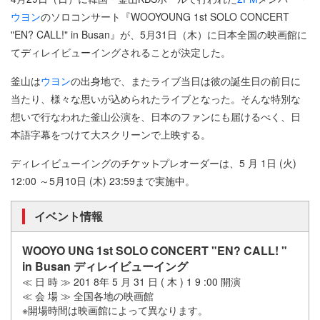
ウヨン
のソロコンサート『WOOYOUNG 1st SOLO CONCERT
"EN? CALL!" in Busan』が、5月31日（木）に日本全国の映画館に
てディレイビューイングされることが決定した。
釜山は
ウヨン
の出身地で、またライブ当日は彼の誕生日の前日に
当たり、様々な思いが込められたライブとなった。そんな特別な
想いで行なわれた釜山公演を、日本のファンにも届けるべく、日
本語字幕をつけて大スクリーンで上映する。
ディレイビューイングの
プレオーダーは、5 月 1日 (火)
12:00 ～5月10日 (木) 23:59まで実施中。
イベント情報
WOOYO UNG 1st SOLO CONCERT "EN? CALL! "
in Busan ディレイビューイング
≪ 日 時 ≫ 201 8年 5 月 31 日 ( 木 ) 1 9 :00 開演
≪ 会 場 ≫ 全国各地の映画館
※開場時間は映画館によって異なります。