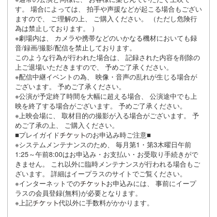
す。 場合によっては、 拍手や声援などが起こる場合もござい
ますので、 ご理解の上、 ご購入ください。 （ただし危険行
為は禁止しております。 ）
※劇場内は、 カメラや携帯などのいかなる機材においても録
音/録画/撮影/配信を禁止しております。
このような行為が行われた場合は、 記録された内容を削除の
上ご退場いただきますので、 予めご了承ください。
※配信中継イベントの為、 映像・音声の乱れが生じる場合が
ございます。 予めご了承ください。
※公演が予定終了時間を大幅に超える場合、 公演途中でも上
映を終了する場合がございます。 予めご了承ください。
※上映会場に、 取材目的の撮影が入る場合がございます。 予
めご了承の上、 ご購入ください。
■プレイガイド
のお申込み時ご注意■
※システムメンテナンスのため、 毎月第1・第3木曜日午前
1:25～午前8:00はお申込み・お支払い・お受取り手続きがで
きません。 これ以外に臨時メンテナンスが行われる場合もご
ざいます。 詳細はイープラスのサイトでご覧ください。
※インターネットでの
お申込みには、 事前にイープ
ラスの会員登録(無料)が必要となります。
※上記
代以外に手数料がかかります。