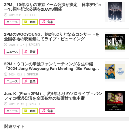
2PM、10年ぶりの東京ドーム公演が決定 日本デビュ
ー15周年記念公演を2DAYS開催
2026.2.2 ｜ SPICER
ニュース
動画
音楽
2PMのWOOYOUNG、約2年ぶりとなるコンサートを
全国各地の映画館にてライブ・ビューイング
2025.11.27 ｜ SPICER
ニュース
音楽
2PM・ウヨンの単独ファンミーティングを生中継
『2024 Jang Wooyoung Fan Meeting〈Be Young…
2024.12.1 ｜ SPICER
ニュース
音楽
Jun. K（From 2PM）、約6年ぶりのソロライブ・パシ
フィコ横浜公演を全国各地の映画館で生中継
2023.11.12 ｜ SPICER
ニュース
動画
音楽
関連サイト