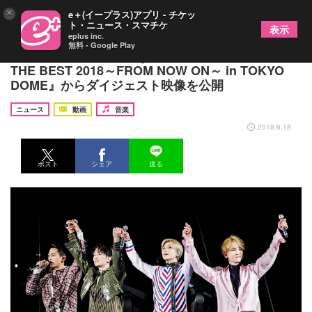
×
e＋(イープラス)アプリ - チケッ
ト・ニュース・スマチケ
表示
eplus inc.
無料 - Google Play
SHINeeのライブBlu-ray／DVD『SHINee WORLD
THE BEST 2018～FROM NOW ON～ in TOKYO
DOME』からダイジェスト映像を公開
ニュース
動画
音楽
2018.6.18
ポスト
シェア
送る