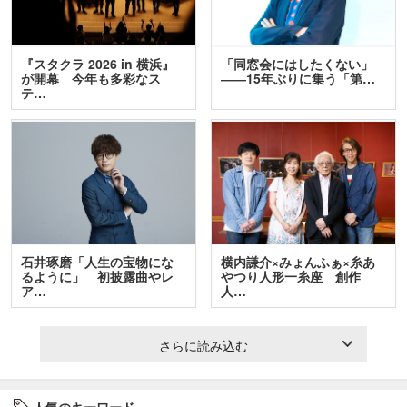
『スタクラ 2026 in 横浜』
「同窓会にはしたくない」
が開幕 今年も多彩なス
――15年ぶりに集う「第…
テ…
石井琢磨「人生の宝物にな
横内謙介×みょんふぁ×糸あ
るように」 初披露曲やレ
やつり人形一糸座 創作
ア…
人…
さらに読み込む