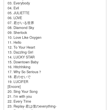
03. Everybody
04. Evil
05. JULIETTE
06. LOVE
07. 君がいる世界
08. Diamond Sky
09. Sherlock
10. Love Like Oxygen
11. Hello
12. To Your Heart
13. Dazzling Girl
14. LUCKY STAR
15. Downtown Baby
16. Hitchhiking
17. Why So Serious？
18. 君のせいで
19. LUCIFER
[Encore]
20. Sing Your Song
21. I'm with you
22. Every Time
23. Replay-君は僕のeverything-