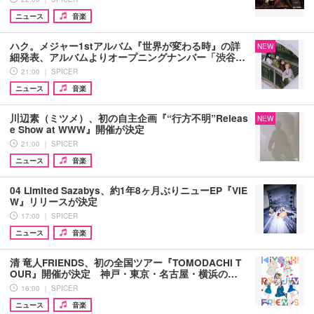
ニュース
音楽
ハク。メジャー1stアルバム『世界が変わる時』の詳
NEW
細発表、アルバムよりオープニングナンバー「渋谷…
21:00 ｜ SPICER
ニュース
音楽
川辺素（ミツメ）、初の自主企画『“行方不明”Releas
NEW
e Show at WWW』開催が決定
21:00 ｜ SPICER
ニュース
音楽
04 Limited Sazabys、約1年8ヶ月ぶりニューEP『VIE
W』リリースが決定
17:00 ｜ SPICER
ニュース
音楽
清 竜人FRIENDS、初の全国ツアー『TOMODACHI T
OUR』開催が決定 神戸・東京・名古屋・横浜の…
16:00 ｜ SPICER
ニュース
音楽