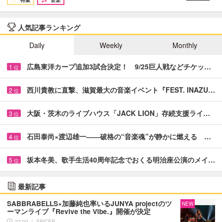
人気記事ランキング
Daily
Weekly
Monthly
広島東洋カープ追加3試合決定！ 9/25巨人戦などチケッ…
1
位
西川貴教に直撃、滋賀最大の音楽イベント『FEST. INAZU…
2
位
大阪・茨木のライブハウス「JACK LION」存続支援ライ…
3
位
石田泰尚×渡辺雄一――破格の“音楽魂”が静かに燃える …
4
位
坂本冬美、歌手生活40周年記念でおくる明治座公演のメイ…
5
位
最新記事
SABBRABELLS×加藤純也率いるJUNYA projectのツ
NEW
ーマンライブ『Revive the Vibe.』開催が決定
22:00 ｜ SPICER