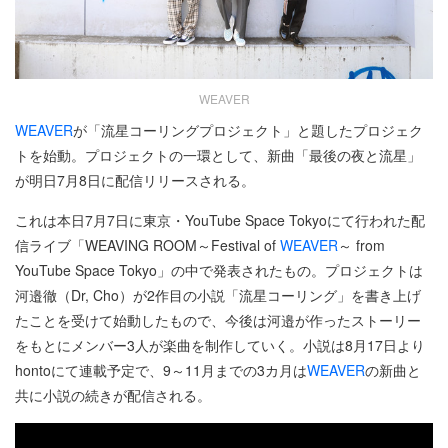
WEAVER
WEAVER
が「流星コーリングプロジェクト」と題したプロジェク
トを始動。プロジェクトの一環として、新曲「最後の夜と流星」
が明日7月8日に配信リリースされる。
これは本日7月7日に東京・YouTube Space Tokyoにて行われた配
信ライブ「WEAVING ROOM～Festival of
WEAVER
～ from
YouTube Space Tokyo」の中で発表されたもの。プロジェクトは
河邉徹（Dr, Cho）が2作目の小説「流星コーリング」を書き上げ
たことを受けて始動したもので、今後は河邉が作ったストーリー
をもとにメンバー3人が楽曲を制作していく。小説は8月17日より
hontoにて連載予定で、9～11月までの3カ月は
WEAVER
の新曲と
共に小説の続きが配信される。