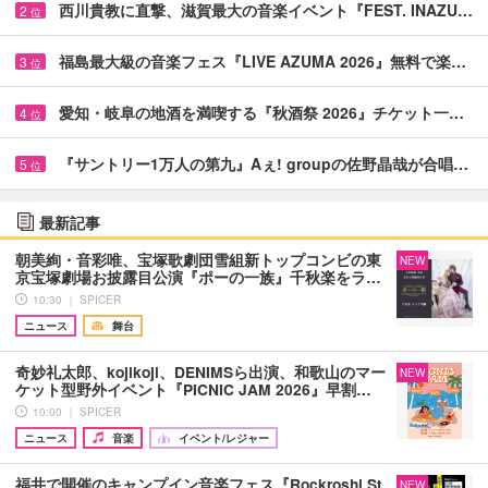
西川貴教に直撃、滋賀最大の音楽イベント『FEST. INAZU…
2
位
福島最大級の音楽フェス『LIVE AZUMA 2026』無料で楽…
3
位
愛知・岐阜の地酒を満喫する『秋酒祭 2026』チケット一…
4
位
『サントリー1万人の第九』Aぇ! groupの佐野晶哉が合唱…
5
位
最新記事
朝美絢・音彩唯、宝塚歌劇団雪組新トップコンビの東
NEW
京宝塚劇場お披露目公演『ポーの一族』千秋楽をラ…
10:30 ｜ SPICER
ニュース
舞台
奇妙礼太郎、kojikoji、DENIMSら出演、和歌山のマー
NEW
ケット型野外イベント『PICNIC JAM 2026』早割…
10:00 ｜ SPICER
ニュース
音楽
イベント/レジャー
福井で開催のキャンプイン音楽フェス『Rockroshi St
NEW