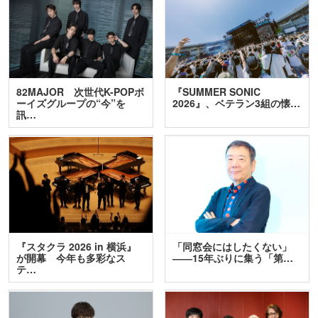
82MAJOR 次世代K-POPボ
『SUMMER SONIC
ーイズグループの“今”を
2026』、ベテラン3組の懐…
訊…
『スタクラ 2026 in 横浜』
「同窓会にはしたくない」
が開幕 今年も多彩なス
――15年ぶりに集う「第…
テ…