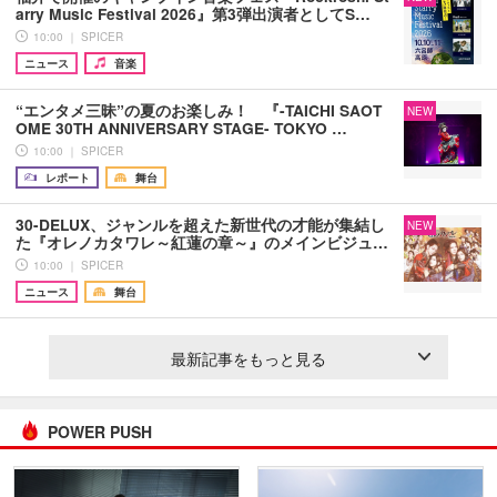
arry Music Festival 2026』第3弾出演者としてS…
10:00 ｜ SPICER
ニュース
音楽
“エンタメ三昧”の夏のお楽しみ！ 『-TAICHI SAOT
NEW
OME 30TH ANNIVERSARY STAGE- TOKYO …
10:00 ｜ SPICER
レポート
舞台
30-DELUX、ジャンルを超えた新世代の才能が集結し
NEW
た『オレノカタワレ～紅蓮の章～』のメインビジュ…
10:00 ｜ SPICER
ニュース
舞台
最新記事をもっと見る
POWER PUSH