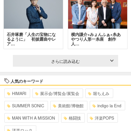
石井琢磨「人生の宝物にな
横内謙介×みょんふぁ×糸あ
るように」 初披露曲やレ
やつり人形一糸座 創作
ア…
人…
さらに読み込む
人気のキーワード
HIMARI
展示会/博覧会/展覧会
堀ちえみ
SUMMER SONIC
美術館/博物館
indigo la End
MAN WITH A MISSION
格闘技
洋楽POPS
洋楽ロック