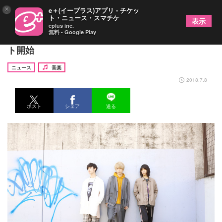
×
e＋(イープラス)アプリ - チケッ
ト・ニュース・スマチケ
表示
eplus inc.
無料 - Google Play
WEAVER、河邉の新作小説と連動したプロジェク
ト開始
ニュース
音楽
2018.7.8
ポスト
シェア
送る