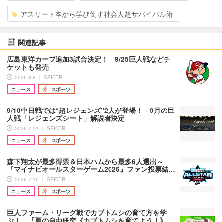
アスリート本から学び倒す社会人超サバイバル術
関連記事
広島東洋カープ追加3試合決定！ 9/25巨人戦などチ
ケットも発売
2026.8.8 ｜ SPICER
ニュース
スポーツ
9/10中日戦では“超レジェンズ”2人が登場！ 9月の巨
人戦「レジェンズシート」解説者決定
2026.7.21 ｜ SPICER
ニュース
スポーツ
森下翔太が最多得票＆日本ハムから最多6人選出～
『マイナビオールスターゲーム2026』ファン投票結…
2026.7.10 ｜ SPICER
ニュース
スポーツ
巨人ファーム・リーグ戦でカブトムシの育て方を学
ぶ！ 『夏の自由研究《カブトムシを育てよう！》…