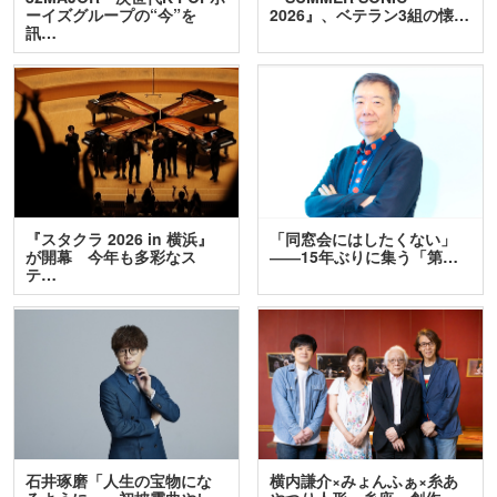
ーイズグループの“今”を
2026』、ベテラン3組の懐…
訊…
『スタクラ 2026 in 横浜』
「同窓会にはしたくない」
が開幕 今年も多彩なス
――15年ぶりに集う「第…
テ…
石井琢磨「人生の宝物にな
横内謙介×みょんふぁ×糸あ