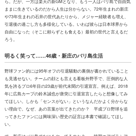
ら。だが、一方は楽天の新GMとなり、もう一人はバリ島で自由気
ままに生きているのだから人生は分からない。72年生まれの新庄
や73年生まれの石井の世代あたりから、メジャー経験者も増え、
引退後の過ごし方も多様化している。いわば彼らは日本球界から
自由になった（そこに頼らずとも食える）最初の世代と言えるだ
ろう。
明るく笑って……46歳・新庄のバリ島生活
野球ファン的には95年オフの引退騒動の裏側が書かれていること
も見逃せない。チームの顔とも言える看板外野手で、圧倒的な人
気を誇るプロ6年目の23歳が前代未聞の引退宣言。例えば、2018
年に広島カープの鈴木誠也が唐突に引退宣言したらと想像してみ
てほしい。しかも「センスがない」というなんだかよく分からな
い理由で。なぜ、あの言葉が出てきたのか？ 平成プロ野球を追
ってきたファンには興味深い歴史の証言は本書で確認してほし
い。
で、新庄はバリ島でなにをやってるのか？ 一時期エアブラシア