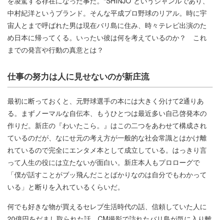
を凌駕する存在になった事だ。“SHINJO”というジャンルであり、
中村紀洋というブランド。そんな平成プロ野球のリアル。時に宇
宙人とまで呼ばれた男は現在バリ島に住み、時々テレビ出演のた
め日本に帰ってくる。いったい彼は何を考えているのか？ これ
までの発言や行動の真意とは？
仕事の努力は人に見せないのが新庄流
最初に断っておくと、元野球選手の本には大きく分けて2通りあ
る。まずノーマルな自伝本、もうひとつは最近多い自己啓発本の
作りだ。新庄の『わいたこら。』はこの二つをあわせて構成され
ているのだが、なにせ元の考え方が一般的な社会常識とはかけ離
れているので完全にエンタメ本として成立している。はっきり言
って人生の役には立たないが面白い。新庄本人もプロローグで
「僕が話すことがブッ飛んだことばかりなのは自分でもわかって
いる」と断りを入れているくらいだ。
何でも好きな物が買えるセレブ生活時代の話、信頼していた人に
20億円をだまし取られた話、CM撮影で訪れたバリ島が気に入り離