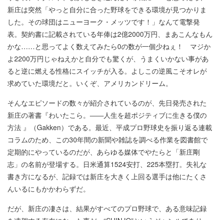
新庄は突然「やっと自分に合った野球をできる環境が見つかりま
した。その球団はニューヨーク・メッツです！」なんて電撃発
表。契約書に記載されている年俸は2億2000万円、まあこんなもん
かな……と思ってよく数えてみたら0の数が一個少ねぇ！ マジか
よ2200万円じゃねえかと自分でも驚くが、うまくいかない事があ
ると逆に燃える性格にスイッチが入る。よしこの逆風こそオレが
求めていた環境だと。いくぞ、アメリカンドリーム。
そんなエピソードの数々が紹介されているのが、先日発売された
新庄の著書『わいたこら。――人生を超ポジティブに生きる僕の
方法 』（Gakken）である。最近、平成プロ野球史を振り返る連載
コラムのため、この30年間の新聞や雑誌を調べる作業を図書館で
定期的にやっているのだが、あらゆる媒体でやたらと「新庄剛
志」の名前が登場する。日米通算1524安打、225本塁打。失礼な
書き方になるが、記録では新庄を大きく上回る選手は他にたくさ
んいるにもかかわらずだ。
だが、新庄の凄さは、結果がすべてのプロ野球で、ある意味記録