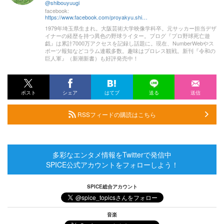
@shibouyuugi
facebook:
https://www.facebook.com/proyakyu.shibouyuugi
1979年埼玉県生まれ。大阪芸術大学映像学科卒。元サッカー担当デザ
イナーの経歴を持つ異色の野球ライター。ブログ『プロ野球死亡遊
戯』は累計7000万アクセスを記録し話題に。現在、NumberWebやス
ポーツ報知などコラム連載多数。趣味はプロレス観戦。新刊『令和の
巨人軍』（新潮新書）も好評発売中！
ポスト
シェア
はてブ
送る
送信
RSSフィードの購読はこちら
多彩なエンタメ情報をTwitterで発信中
SPICE公式アカウントをフォローしよう！
SPICE総合アカウント
音楽