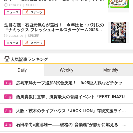
2026.7.2 ｜ SPICER
ニュース
スポーツ
注目右腕・石垣元気らが選出！ 今年はセ・パ対決の
『ナミックス フレッシュオールスターゲーム2026…
2026.6.29 ｜ SPICER
ニュース
スポーツ
人気記事ランキング
Daily
Weekly
Monthly
広島東洋カープ追加3試合決定！ 9/25巨人戦などチケッ…
1
位
西川貴教に直撃、滋賀最大の音楽イベント『FEST. INAZU…
2
位
大阪・茨木のライブハウス「JACK LION」存続支援ライ…
3
位
石田泰尚×渡辺雄一――破格の“音楽魂”が静かに燃える …
4
位