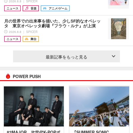
2026.8.8 ｜ SPICER
ニュース
音楽
アニメ/ゲーム
月の世界での出来事を描いた、少しSF的なオペレッ
タ 東京オペレッタ劇場『フラウ・ルナ』が上演
2026.8.8 ｜ SPICER
ニュース
舞台
最新記事をもっと見る
POWER PUSH
82MAJOR 次世代K-POPボ
『SUMMER SONIC