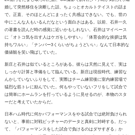
婚して突然移住を決断した話、ちょっとオカルトテイストの話ま
で。正直、そのほとんどにまったく共感はできない。でも、世の
中にこんな人もいるんだなという面白さはある。以前、石井一久
の著書を読んだ時の感覚に近いかもしれない。石井はマイペース
に「オトコ気を出す人はケガをしやすい」「体育会的な挨拶は気
持ちワルい」「ナンバー3くらいがちょうどいい」なんて日本的な
価値観を笑い飛ばしていた。
新庄と石井は似ているところがある。彼らは天然に見えて、実は
しっかり計算と準備をして臨んでいる。新庄は現役時代、練習な
んかしていないふりをして、実際はチーム練習後に室内練習場で
猛烈な筋トレに励んでいた。何もやっていないフリをして試合で
は簡単にホームランを打っているように見せるのが、本物のスタ
ーだと考えていたからだ。
日本ハム時代に何かパフォーマンスをやる試合では絶対負けられ
ないと、事前に対戦ピッチャーのデータと真剣に対峙する。だっ
て、「パフォーマンスをした試合で負けるのはダサすぎる」か