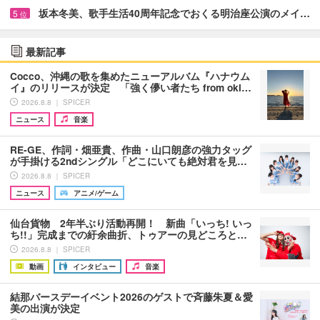
坂本冬美、歌手生活40周年記念でおくる明治座公演のメイ…
5
位
最新記事
Cocco、沖縄の歌を集めたニューアルバム『ハナウム
イ』のリリースが決定 「強く儚い者たち from oki…
2026.8.8 ｜ SPICER
ニュース
音楽
RE-GE、作詞・畑亜貴、作曲・山口朗彦の強力タッグ
が手掛ける2ndシングル「どこにいても絶対君を見…
2026.8.8 ｜ SPICER
ニュース
アニメ/ゲーム
仙台貨物 2年半ぶり活動再開！ 新曲「いっち! いっ
ち!!」完成までの紆余曲折、トゥアーの見どころと…
2026.8.8 ｜ SPICER
動画
インタビュー
音楽
結那バースデーイベント2026のゲストで斉藤朱夏＆愛
美の出演が決定