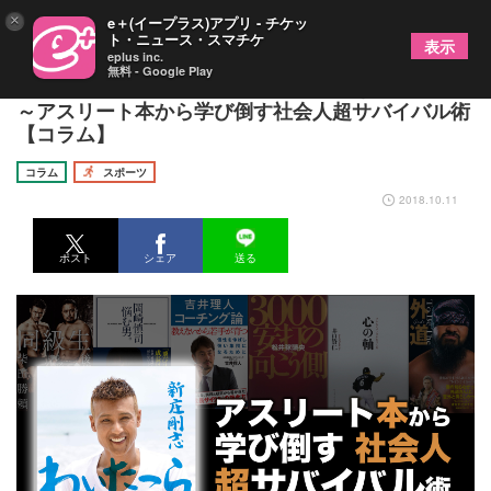
×
e＋(イープラス)アプリ - チケッ
ト・ニュース・スマチケ
表示
eplus inc.
無料 - Google Play
新庄剛志の「人生を超ポジティブに生きる」仕事術
～アスリート本から学び倒す社会人超サバイバル術
【コラム】
コラム
スポーツ
2018.10.11
ポスト
シェア
送る