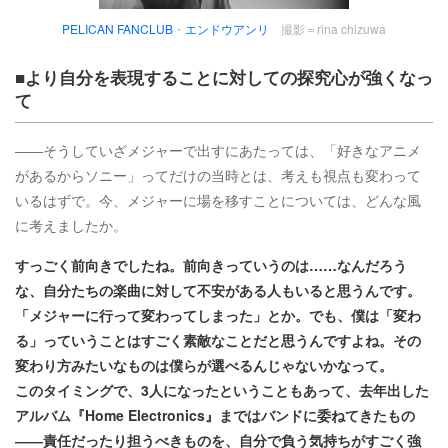
PELICAN FANCLUB
・
エンドウアンリ
撮影＝rina chizuwa
■より自分を表現することに対しての探究心が強くなっ
て
――そうしていざメジャーで出すにあたっては、「好きなアニメ
があるからソニー」ってだけの当時とは、考えも視点も変わって
いるはずで。今、メジャーに場を移すことについては、どんな風
に考えましたか。
すっごく前向きでしたね。前向きっていうのは……なんだろう
な、自分たちの楽曲に対して不安がある人もいると思うんです。
「メジャーに行って変わってしまった」とか。でも、僕は「変わ
る」っていうことはすごく素敵なことだと思うんですよね。その
変わり方みたいなものは僕らが選べるんじゃないかなって。
このタイミングで、3人になったということもあって、去年出した
アルバム『Home Electronics』まではバンドに委ねてきたもの
――責任だったり担うべきものを、自分で負う気持ちがすごく強