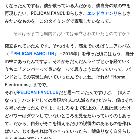
くなったんですね。僕が歌っている人だから、僕自身の頭の中を
再現したい、PELICAN FANCLIBらしさ、
エンドウアンリ
らしさ
みたいなものを、このタイミングで表現したいなって。
――それは今までも脳内においては確立されていたものですか？
確立されていたんです。それはもう、感覚でいえばミニアルバム
（『
PELICAN FANCLUB
』・2015年）を作った頃にはもう、自分
の中にあったんですよ。それからだんだんライブとかを経ていく
うちに「メンバーって良いな」って思うようになっていって、バ
ンドとしての表現に向いていったんですよね。それが『Home
Electronics』までで。
それが
PELICAN FANCLUB
だと思っていたんですけど、（3人に
なって）バンドとしての表現が1人ぶん減るわけだから、僕はそれ
を補いたかったんですよ。むしろ今まで以上の、人数は減ったけ
どパワーはダウンしていないところを見せたいっていうのもあっ
て。だから、自分がそこを補えるだけの説得力のあるものを作れ
ばいい、じゃあそれは何か？っていったら、嘘偽りなく自分らし
さを出せれば良いんだと。