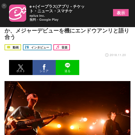
×
e＋(イープラス)アプリ - チケッ
ト・ニュース・スマチケ
表示
eplus inc.
無料 - Google Play
PELICAN FANCLUBはどこから来てどこへ行くの
か、メジャーデビューを機にエンドウアンリと語り
合う
動画
インタビュー
音楽
2018.11.20
ポスト
シェア
送る