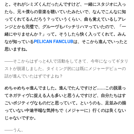
と。それがシミズくんだったんですけど、一緒にスタジオに入っ
たら、元々僕らの音楽を聴いていたみたいで、なんでこんなに知
ってくれてるんだろう？っていうくらい、曲も覚えているしアレ
ンジとかも完璧で、グルーヴもバッチリハマっていたので、「一
緒にやりませんか？」って。そうしたら快く入ってくれて。みん
なが知っている
PELICAN FANCLUB
は、そこから進んでいったと
思いますね。
――そこからはずっと4人で活動をしてきて、今年になってギタリ
ストが脱退しました。タイミング的には既にメジャーデビューの
話が進んでいたはずですよね？
めちゃめちゃ進んでました。進んでたんですけど……この脱退っ
てネガティヴに捉える人も多いと思うんですけど、自分たちはす
ごいポジティヴなものだと思っていて。というのも、足並みの揃
っていない中途半端な気持ちで（メジャーに）行くのは良くない
じゃないですか。
――うん。