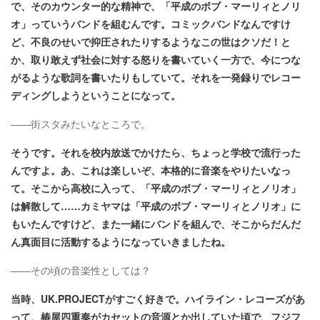
で、そのカウンター的な精神で、「平成のボブ・マーリィとノリ
オ」っていうバンドを組むんです。コミックバンドなんですけ
ど、不良のせいで抑圧されたりするようなこの世はクソだ！と
か、取り敢えず社会に対する怒りを書いていく一方で、今につな
がるような歌詞を書いたりもしていて。それを一発録りでレコー
ディングしようということになって。
――街スタみたいなところで。
そうです。それを校内放送でかけたら、ちょっと学校で流行った
んですよ。あ、これは楽しいぞ、本格的に音楽をやりたいなっ
て。そこから高校に入って、「平成のボブ・マーリィとノリオ」
は解散して……カミヤマは「平成のボブ・マーリィとノリオ」に
もいたんですけど、また一緒にバンドを組んで、そこからだんだ
ん真面目に活動するようになっていきましたね。
――その頃の音楽性としては？
当時、UK.PROJECTがすごく好きで。ハイライン・レコーズがあ
って、椿屋四重奏がカセットの音源とか出していた頃で、フジフ