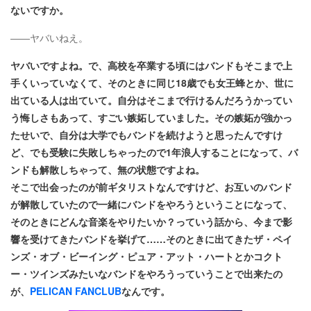
ないですか。
――ヤバいねえ。
ヤバいですよね。で、高校を卒業する頃にはバンドもそこまで上
手くいっていなくて、そのときに同じ18歳でも女王蜂とか、世に
出ている人は出ていて。自分はそこまで行けるんだろうかってい
う悔しさもあって、すごい嫉妬していました。その嫉妬が強かっ
たせいで、自分は大学でもバンドを続けようと思ったんですけ
ど、でも受験に失敗しちゃったので1年浪人することになって、バ
ンドも解散しちゃって、無の状態ですよね。
そこで出会ったのが前ギタリストなんですけど、お互いのバンド
が解散していたので一緒にバンドをやろうということになって、
そのときにどんな音楽をやりたいか？っていう話から、今まで影
響を受けてきたバンドを挙げて……そのときに出てきたザ・ペイ
ンズ・オブ・ビーイング・ピュア・アット・ハートとかコクト
ー・ツインズみたいなバンドをやろうっていうことで出来たの
が、
PELICAN FANCLUB
なんです。