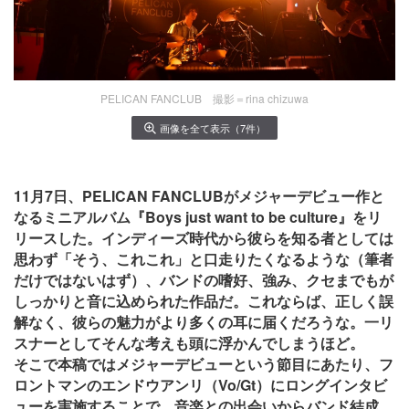
PELICAN FANCLUB 撮影＝rina chizuwa
画像を全て表示（7件）
11月7日、PELICAN FANCLUBがメジャーデビュー作と
なるミニアルバム『Boys just want to be culture』をリ
リースした。インディーズ時代から彼らを知る者としては
思わず「そう、これこれ」と口走りたくなるような（筆者
だけではないはず）、バンドの嗜好、強み、クセまでもが
しっかりと音に込められた作品だ。これならば、正しく誤
解なく、彼らの魅力がより多くの耳に届くだろうな。一リ
スナーとしてそんな考えも頭に浮かんでしまうほど。
そこで本稿ではメジャーデビューという節目にあたり、フ
ロントマンのエンドウアンリ（Vo/Gt）にロングインタビ
ューを実施することで、音楽との出会いからバンド結成、