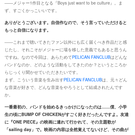
――メジャー1作目となる『Boys just want to be culture』。ま
ず、すごくかっこいいです。
ありがとうございます。自信作なので、そう言っていただけると
もっと自信になります。
――これまで聴いてきたファン以外にも広く届くべき作品だと感
じたし、それこそがメジャーに場を移した意義でもあると思うん
ですね。なので今回は、あらためて
PELICAN FANCLUB
はどんな
バンドなのか、どのような活動をしてきたのか？というところか
らじっくり聞かせていただきたいです。
まず、こういう音楽を生み出す
PELICAN FANCLUB
は、元々どん
な音楽が好きで、どんな音楽をやろうとして結成されたんです
か。
一番最初の、バンドを始めるきっかけになったのは……僕、小学
生の頃にBUMP OF CHICKENがすごく好きだったんですよ。友達
に『ONE PIECE』の映画に連れて行かれて、その主題歌が
「sailing day」で。映画の内容は全然覚えてないけど、その曲が