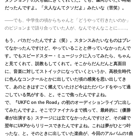
だったんですよ。「大人なんてクソだよ」みたいな（苦笑）。
――でも、中学生の頃からちゃんと「どうやって行きたいのか」
のビジョンまで語り合っていた人が、なんでそんなことに……。
もう、バカだったんですよ（笑）。スタンスみたいなものはブレ
てなかったんですけど、やっていることと伴っていなかったんで
す。でもスピードスター・ミュージックに入ってみたら、ちゃん
と見てくれて、説教もしてくれて。そこからだんだんと真面目
に、音楽に対してストイックになっていくというか、高校生時代
に色んなコンクールとかに出していた頃の感覚を思い出してき
て、あのときはすごく燃えていたけど今はただバンドをやって過
ごしている気がする、と。そこで焦ったんですよね。
で、『UKFC on the Road』の初のオーディションライブに出し
てみたんですよ。そこでファイナルまで残って、最終的に（優勝
者が出演する）ステージには立てなかったんですけど、その縁で
翌年にUKPからリリースできたんですよね。これは夢がひとつ叶
ったな、と。そのときに出していた楽曲が、今回のアルバムの1曲