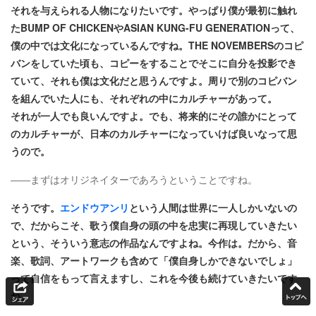
それを与えられる人物になりたいです。やっぱり僕が最初に触れ
たBUMP OF CHICKENやASIAN KUNG-FU GENERATIONって、
僕の中では文化になっているんですね。THE NOVEMBERSのコピ
バンをしていた頃も、コピーをすることでそこに自分を投影でき
ていて、それも僕は文化だと思うんですよ。周りで別のコピバン
を組んでいた人にも、それぞれの中にカルチャーがあって。
それが一人でも良いんですよ。でも、将来的にその誰かにとって
のカルチャーが、日本のカルチャーになっていけば良いなって思
うので。
――まずはオリジネイターであろうということですね。
そうです。
エンドウアンリ
という人間は世界に一人しかいないの
で、だからこそ、歌う僕自身の頭の中を忠実に再現していきたい
という、そういう意志の作品なんですよね。今作は。だから、音
楽、歌詞、アートワークも含めて「僕自身しかできないでしょ」
って自信をもって言えますし、これを今後も続けていきたいです
ね。