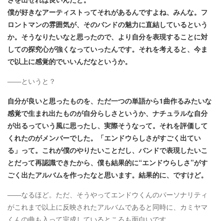
僕が好きなアーティストってそれがあるんですよね、みんな。フ
ロントマンの雰囲気が、そのバンドの魅力に直結しているという
か。そうなりたいなと思ったので、より自分を表現することに対
しての探究心が強くなっていったんです。それを考えると、今ま
で以上に感覚的でいいんだなというか。
――というと？
自分が良いと思ったものを、ただ一つの単語から1曲作るみたいな
感覚で生まれ出たものが自分らしさというか、ナチュラルな自分
が出るっていう風に思ったし、実際そうなって。それを評価して
くれたのがメンバーでした。「エンドウらしさがすごく出てい
る」って。これが僕のやりたいことだし、バンドで表現したいこ
とだって再認識できたから、僕も結果的に“エンドウらしさ”がす
ごく出たアルバムを作ったなと思います。結果的に、ですけど。
――なるほど。ただ、そうやってエンドウくんのパーソナリティ
がこれまで以上に反映されたアルバムであると同時に、カミヤマ
くんの曲も入って完成しているところも面白いです。