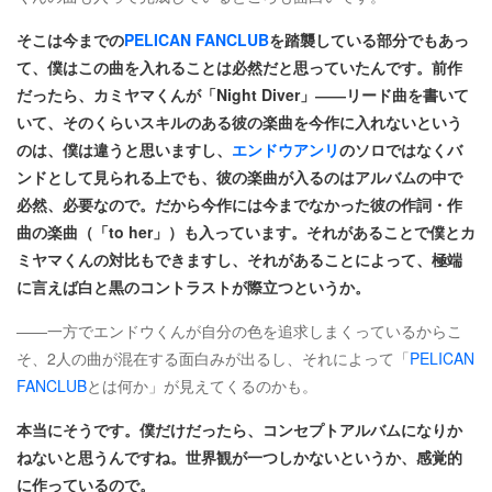
そこは今までの
PELICAN FANCLUB
を踏襲している部分でもあっ
て、僕はこの曲を入れることは必然だと思っていたんです。前作
だったら、カミヤマくんが「Night Diver」――リード曲を書いて
いて、そのくらいスキルのある彼の楽曲を今作に入れないという
のは、僕は違うと思いますし、
エンドウアンリ
のソロではなくバ
ンドとして見られる上でも、彼の楽曲が入るのはアルバムの中で
必然、必要なので。だから今作には今までなかった彼の作詞・作
曲の楽曲（「to her」）も入っています。それがあることで僕とカ
ミヤマくんの対比もできますし、それがあることによって、極端
に言えば白と黒のコントラストが際立つというか。
――一方でエンドウくんが自分の色を追求しまくっているからこ
そ、2人の曲が混在する面白みが出るし、それによって「
PELICAN
FANCLUB
とは何か」が見えてくるのかも。
本当にそうです。僕だけだったら、コンセプトアルバムになりか
ねないと思うんですね。世界観が一つしかないというか、感覚的
に作っているので。