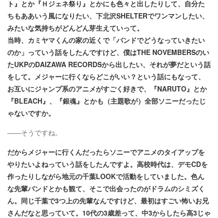
ト』とか『Ｈジェネ祭り』とかにも色々と出したりして、自分た
ちもああいう風になりたい、下北沢SHELTERでワンマンしたい、
みたいな気持ちがどんどん芽生えていって。
当時、カミヤマくんの家の近くで「バンドでどうなっていきたい
のか」っていう話をしたんですけど、僕はTHE NOVEMBERSのい
たUKPのDAIZAWA RECORDSから出したい、それが夢だという話
をして。メジャーに行くならどこがいい？という話にもなって、
お互いにジャンプ系のアニメがすごく好きで、『NARUTO』とか
『BLEACH』、『銀魂』とかも（主題歌が）全部ソニーだったじ
ゃないですか。
――そうですね。
だからメジャーに行くんだったらソニーでアニメのタイアップを
やりたいよねっていう話をしたんですよ。高校時代は、デモCDを
作ったりしながら地元の千葉LOOKで活動をしていました。色ん
な先輩バンドとかも観て、そこで出会ったのがドラムのシミズく
ん。同じ千葉で3つ上の先輩なんですけど、最初はすごい怖いお兄
さんだなと思っていて。10代の3歳差って、中3からしたら高3じゃ