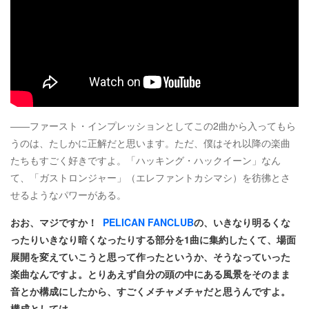
――ファースト・インプレッションとしてこの2曲から入ってもら
うのは、たしかに正解だと思います。ただ、僕はそれ以降の楽曲
たちもすごく好きですよ。「ハッキング・ハックイーン」なん
て、「ガストロンジャー」（エレファントカシマシ）を彷彿とさ
せるようなパワーがある。
おお、マジですか！
PELICAN FANCLUB
の、いきなり明るくな
ったりいきなり暗くなったりする部分を1曲に集約したくて、場面
展開を変えていこうと思って作ったというか、そうなっていった
楽曲なんですよ。とりあえず自分の頭の中にある風景をそのまま
音とか構成にしたから、すごくメチャメチャだと思うんですよ。
構成としては。