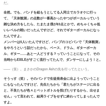
だ。
全然。でも、バンドを組もうとしてる人同士でカラオケに行っ
て、「天体観測」の点数が一番高かったやつがボーカルっていう
雑な決め方をしたら、たまたま僕が83点とかで。めちゃくちゃ低
いレベルの戦いだったんですけど、それでギターボーカルになっ
たんですよ。
メンバーは5人いたんですけど、バンプのコピバンで「天体観測」
をやろうという話だったから、ベース、ドラム、ギターボーカ
ル、ギター……あと一人どうする？っていうことになって、その
当時からEXILEがすごく流行ってたんで、ダンサーにしよう！と。
――（笑）。まさかのDragon Ashの先を行ってたという。
そうっす（笑）。そのバンドで生徒発表会に出ようっていうこと
にもなったんですけど、先生たちから「君たちがステージに出る
と、不良たちが色々とペットボトルを投げたりするから、出せま
せん」って言われて、結局ライブをせずに終わってしまったんで
すよ。