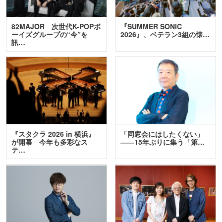
82MAJOR 次世代K-POPボ
『SUMMER SONIC
ーイズグループの“今”を
2026』、ベテラン3組の懐…
訊…
『スタクラ 2026 in 横浜』
「同窓会にはしたくない」
が開幕 今年も多彩なス
――15年ぶりに集う「第…
テ…