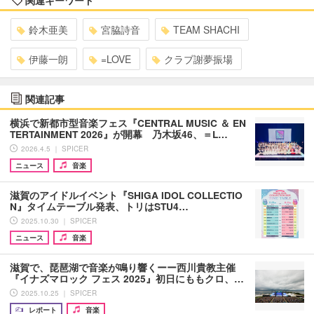
鈴木亜美
宮脇詩音
TEAM SHACHI
伊藤一朗
=LOVE
クラブ謝夢振場
関連記事
横浜で新都市型音楽フェス『CENTRAL MUSIC ＆ EN
TERTAINMENT 2026』が開幕 乃木坂46、＝L…
2026.4.5 ｜ SPICER
ニュース
音楽
滋賀のアイドルイベント『SHIGA IDOL COLLECTIO
N』タイムテーブル発表、トリはSTU4…
2025.10.30 ｜ SPICER
ニュース
音楽
滋賀で、琵琶湖で音楽が鳴り響くーー西川貴教主催
『イナズマロック フェス 2025』初日にももクロ、…
2025.10.25 ｜ SPICER
レポート
音楽