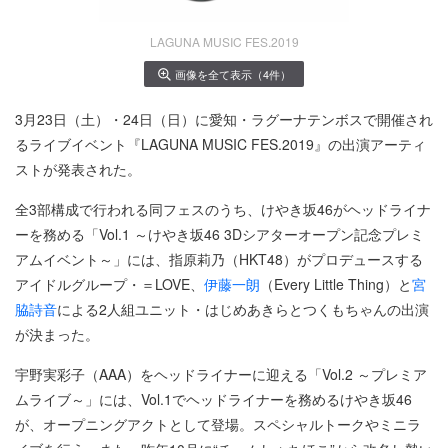
LAGUNA MUSIC FES.2019
画像を全て表示（4件）
3月23日（土）・24日（日）に愛知・ラグーナテンボスで開催され
るライブイベント『LAGUNA MUSIC FES.2019』の出演アーティ
ストが発表された。
全3部構成で行われる同フェスのうち、けやき坂46がヘッドライナ
ーを務める「Vol.1 ～けやき坂46 3Dシアターオープン記念プレミ
アムイベント～」には、指原莉乃（HKT48）がプロデュースする
アイドルグループ・＝LOVE、
伊藤一朗
（Every Little Thing）と
宮
脇詩音
による2人組ユニット・はじめあきらとつくもちゃんの出演
が決まった。
宇野実彩子（AAA）をヘッドライナーに迎える「Vol.2 ～プレミア
ムライブ～」には、Vol.1でヘッドライナーを務めるけやき坂46
が、オープニングアクトとして登場。スペシャルトークやミニラ