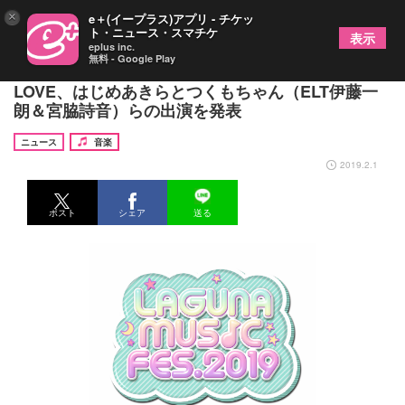
×
e＋(イープラス)アプリ - チケッ
ト・ニュース・スマチケ
表示
eplus inc.
無料 - Google Play
『LAGUNA MUSIC FES.2019』鈴木亜美、＝
LOVE、はじめあきらとつくもちゃん（ELT伊藤一
朗＆宮脇詩音）らの出演を発表
ニュース
音楽
2019.2.1
ポスト
シェア
送る