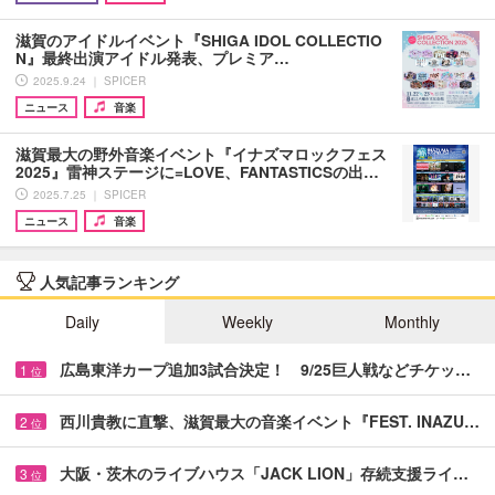
滋賀のアイドルイベント『SHIGA IDOL COLLECTIO
N』最終出演アイドル発表、プレミア…
2025.9.24 ｜ SPICER
ニュース
音楽
滋賀最大の野外音楽イベント『イナズマロックフェス
2025』雷神ステージに=LOVE、FANTASTICSの出…
2025.7.25 ｜ SPICER
ニュース
音楽
人気記事ランキング
Daily
Weekly
Monthly
広島東洋カープ追加3試合決定！ 9/25巨人戦などチケッ…
1
位
西川貴教に直撃、滋賀最大の音楽イベント『FEST. INAZU…
2
位
大阪・茨木のライブハウス「JACK LION」存続支援ライ…
3
位