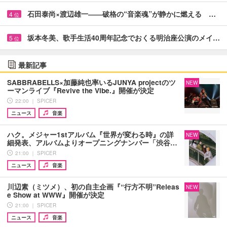
石田泰尚×渡辺雄一――破格の“音楽魂”が静かに燃える …
4
位
坂本冬美、歌手生活40周年記念でおくる明治座公演のメイ…
5
位
最新記事
SABBRABELLS×加藤純也率いるJUNYA projectのツ
NEW
ーマンライブ『Revive the Vibe.』開催が決定
22:00 ｜ SPICER
ニュース
音楽
ハク。メジャー1stアルバム『世界が変わる時』の詳
NEW
細発表、アルバムよりオープニングナンバー「渋谷…
21:00 ｜ SPICER
ニュース
音楽
川辺素（ミツメ）、初の自主企画『“行方不明”Releas
NEW
e Show at WWW』開催が決定
21:00 ｜ SPICER
ニュース
音楽