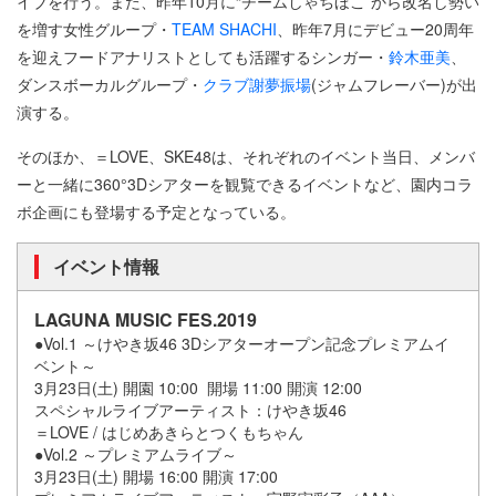
イブを行う。また、昨年10月に“チームしゃちほこ”から改名し勢い
を増す女性グループ・
TEAM SHACHI
、昨年7月にデビュー20周年
を迎えフードアナリストとしても活躍するシンガー・
鈴木亜美
、
ダンスボーカルグループ・
クラブ謝夢振場
(ジャムフレーバー)が出
演する。
そのほか、＝LOVE、SKE48は、それぞれのイベント当日、メンバ
ーと一緒に360°3Dシアターを観覧できるイベントなど、園内コラ
ボ企画にも登場する予定となっている。
イベント情報
LAGUNA MUSIC FES.2019
●Vol.1 ～けやき坂46 3Dシアターオープン記念プレミアムイ
ベント～
3月23日(土) 開園 10:00 開場 11:00 開演 12:00
スペシャルライブアーティスト：けやき坂46
＝LOVE / はじめあきらとつくもちゃん
●Vol.2 ～プレミアムライブ～
3月23日(土) 開場 16:00 開演 17:00