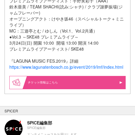
プレミアムライブアーティスト：宇野実彩子（AAA）
鈴木亜美 / TEAM SHACHI(読み:シャチ) / クラブ謝夢振場(ジ
ャムフレーバー)
オープニングアクト：けやき坂46（スペシャルトーク＋ミニ
ライブ）
MC：三遊亭とむ / ゆしん（Vol.1、Vol.2共通）
●Vol.3 ～SKE48 プレミアムライブ～
3月24日(日) 開園 10:00 開場 13:00 開演 14:00
プレミアムライブアーティスト/ SKE48
『LAGUNA MUSIC FES.2019』詳細
https://www.lagunatenbosch.co.jp/event/2019/lmf/index.html
情報はこちら
SPICER
SPICE編集部
SPICE編集部
エンタメニュースをお届けします。