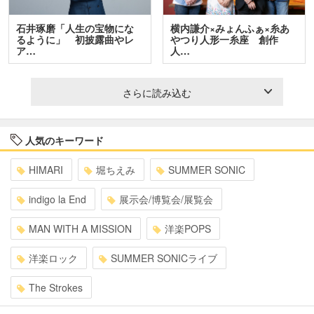
石井琢磨「人生の宝物にな
横内謙介×みょんふぁ×糸あ
るように」 初披露曲やレ
やつり人形一糸座 創作
ア…
人…
さらに読み込む
人気のキーワード
HIMARI
堀ちえみ
SUMMER SONIC
indigo la End
展示会/博覧会/展覧会
MAN WITH A MISSION
洋楽POPS
洋楽ロック
SUMMER SONICライブ
The Strokes